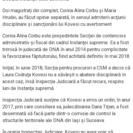
Doi magistraţi din complet, Corina Alina Corbu şi Maria
Hrudei, au făcut opinie separată, în sensul admiterii acţiunii
disciplinare şi sancţionării lui Kovesi cu avertisment.
Corina Alina Corbu este preşedintele Secţiei de contencios
administrativ şi fiscal din cadrul Instanţei supreme. Ea a fost
trimisă în judecată de DNA în anul 2014 pentru complicitate
la favorizarea făptuitorului, fiind achitată definitiv în mai 2018.
Iniţial, în iunie 2018, Secţia pentru procurori a CSM a decis că
Laura Codruţa Kovesi nu a săvârşit o abatere disciplinară în
acest caz, însă Inspecţia Judiciară a făcut recurs, respins
luni de Instanţa supremă.
Inspecţia Judiciară susţine că Kovesi a emis un ordin, în anul
2017, prin care consiliera sa, judecătoarea Dana Tiţian, a fost
desemnată să facă parte dintr-o comisie de control la
structurile teritoriale ale DNA din Iaşi şi Suceava.
În opinia Inspecţiei Judiciare, Kovesi nu avea voie să