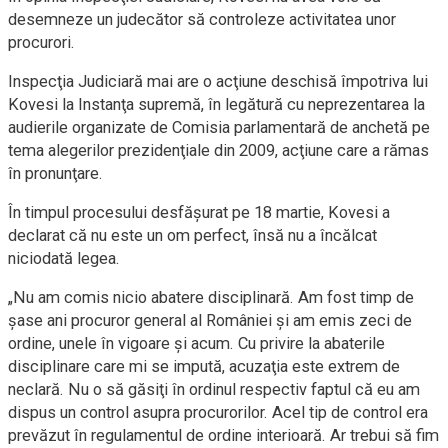
desemneze un judecător să controleze activitatea unor
procurori.
Inspecţia Judiciară mai are o acţiune deschisă împotriva lui
Kovesi la Instanţa supremă, în legătură cu neprezentarea la
audierile organizate de Comisia parlamentară de anchetă pe
tema alegerilor prezidenţiale din 2009, acţiune care a rămas
în pronunţare.
În timpul procesului desfăşurat pe 18 martie, Kovesi a
declarat că nu este un om perfect, însă nu a încălcat
niciodată legea.
„Nu am comis nicio abatere disciplinară. Am fost timp de
şase ani procuror general al României şi am emis zeci de
ordine, unele în vigoare şi acum. Cu privire la abaterile
disciplinare care mi se impută, acuzaţia este extrem de
neclară. Nu o să găsiţi în ordinul respectiv faptul că eu am
dispus un control asupra procurorilor. Acel tip de control era
prevăzut în regulamentul de ordine interioară. Ar trebui să fim