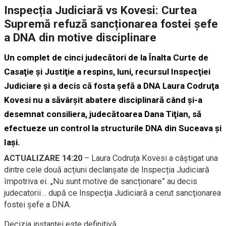
Inspecția Judiciară vs Kovesi: Curtea
Supremă refuză sancționarea fostei șefe
a DNA din motive disciplinare
Un complet de cinci judecători de la Înalta Curte de
Casaţie şi Justiţie a respins, luni, recursul Inspecţiei
Judiciare şi a decis că fosta şefă a DNA Laura Codruţa
Kovesi nu a săvârşit abatere disciplinară când şi-a
desemnat consiliera, judecătoarea Dana Tiţian, să
efectueze un control la structurile DNA din Suceava şi
Iaşi.
ACTUALIZARE 14:20
– Laura Codruța Kovesi a câștigat una
dintre cele două acțiuni declanșate de Inspecția Judiciară
împotriva ei. „Nu sunt motive de sancționare” au decis
judecatorii… după ce Inspecţia Judiciară a cerut sancţionarea
fostei şefe a DNA.
Decizia instanţei este definitivă.