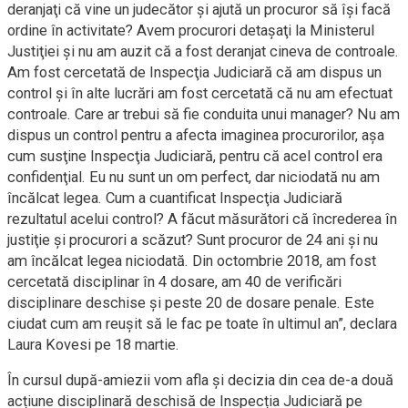
deranjaţi că vine un judecător şi ajută un procuror să îşi facă
ordine în activitate? Avem procurori detaşaţi la Ministerul
Justiţiei şi nu am auzit că a fost deranjat cineva de controale.
Am fost cercetată de Inspecţia Judiciară că am dispus un
control şi în alte lucrări am fost cercetată că nu am efectuat
controale. Care ar trebui să fie conduita unui manager? Nu am
dispus un control pentru a afecta imaginea procurorilor, aşa
cum susţine Inspecţia Judiciară, pentru că acel control era
confidenţial. Eu nu sunt un om perfect, dar niciodată nu am
încălcat legea. Cum a cuantificat Inspecţia Judiciară
rezultatul acelui control? A făcut măsurători că încrederea în
justiţie şi procurori a scăzut? Sunt procuror de 24 ani şi nu
am încălcat legea niciodată. Din octombrie 2018, am fost
cercetată disciplinar în 4 dosare, am 40 de verificări
disciplinare deschise şi peste 20 de dosare penale. Este
ciudat cum am reuşit să le fac pe toate în ultimul an”, declara
Laura Kovesi pe 18 martie.
În cursul după-amiezii vom afla și decizia din cea de-a două
acțiune disciplinară deschisă de Inspecția Judiciară pe