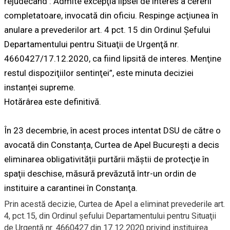
rejudecând : Admite excepţia lipsei de interes a cererii
completatoare, invocată din oficiu. Respinge acţiunea în
anulare a prevederilor art. 4 pct. 15 din Ordinul Şefului
Departamentului pentru Situaţii de Urgenţă nr.
4660427/17.12.2020, ca fiind lipsită de interes. Menţine
restul dispoziţiilor sentinţei”, este minuta deciziei
instanței supreme.
Hotărârea este definitivă.
În 23 decembrie, în acest proces intentat DSU de către o
avocată din Constanța, Curtea de Apel Bucureşti a decis
eliminarea obligativității purtării măştii de protecţie în
spaţii deschise, măsură prevăzută într-un ordin de
instituire a carantinei în Constanţa.
Prin acestă decizie, Curtea de Apel a eliminat prevederile art.
4, pct.15, din Ordinul șefului Departamentului pentru Situaţii
de Urgenţă nr. 4660427 din 17.12.2020 privind instituirea