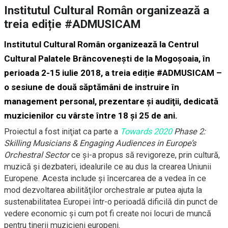
Institutul Cultural Român organizează a
treia ediție #ADMUSICAM
Institutul Cultural Român
organizează la
Centrul
Cultural Palatele Brâncoveneşti
de la Mogoşoaia
, în
perioada
2-15 iulie 2018,
a treia ediție
#ADMUSICAM
–
o sesiune de două săptămâni de instruire în
management personal, prezentare şi audiţii, dedicată
muzicienilor cu vârste între 18 și 25 de ani.
Proiectul a fost iniţiat ca parte a
Towards 2020
Phase 2:
Skilling Musicians & Engaging Audiences in Europe’s
Orchestral Sector
ce și-a propus să revigoreze, prin cultură,
muzică şi dezbateri, idealurile ce au dus la crearea Uniunii
Europene. Acesta include şi încercarea de a vedea în ce
mod dezvoltarea abilităţilor orchestrale ar putea ajuta la
sustenabilitatea Europei într-o perioadă dificilă din punct de
vedere economic şi cum pot fi create noi locuri de muncă
pentru tinerii muzicieni europeni.