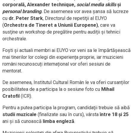
corporală, Alexander technique,
social media skills
și
personal branding
.
De asemenea vor avea șansa să lucreze
cu
dr. Peter Stark
, Directorul de repetiţii al EUYO
(
Orchestra de Tineret a Uniunii Europene)
, care va
susţine un workshop de pregătire pentru audiții și tehnici
orchestrale.
Foști și actuali membri ai EUYO vor veni sa le împărtășească
mai tinerilor lor colegi din experiența proprie, iar muzicieni
români recunoscuți internațional vor oferi sesiuni de
mentorat.
De asemenea, Institutul Cultural Român le va oferi cursanților
posibilitatea de a participa la o sesiune foto cu
Mihail
Cratofil
(ICR).
Pentru a putea participa la program, candidaţii trebuie să aibă
studii muzicale
(finalizate sau în curs), vârsta
între 18 şi 25
ani şi să cunoască
limba engleză
.
Muzicienii selectaţi din afara Bucureştiului trebuie să