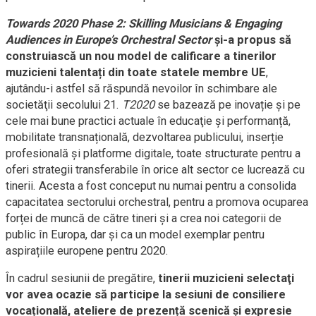
Towards 2020 Phase 2: Skilling Musicians & Engaging
Audiences in Europe’s Orchestral Sector
şi-a propus să
construiască un nou model de calificare a tinerilor
muzicieni talentați din toate statele membre UE
,
ajutându-i astfel să răspundă nevoilor în schimbare ale
societăţii secolului 21.
T2020
se bazează pe inovație și pe
cele mai bune practici actuale în educaţie şi performanță,
mobilitate transnațională, dezvoltarea publicului, inserție
profesională și platforme digitale, toate structurate pentru a
oferi strategii transferabile în orice alt sector ce lucrează cu
tinerii. Acesta a fost conceput nu numai pentru a consolida
capacitatea sectorului orchestral, pentru a promova ocuparea
forței de muncă de către tineri și a crea noi categorii de
public în Europa, dar și ca un model exemplar pentru
aspirațiile europene pentru 2020.
În cadrul sesiunii de pregătire,
tinerii muzicieni selectaţi
vor avea ocazie să participe la sesiuni de consiliere
vocațională, ateliere de prezență scenică și expresie