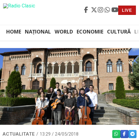
LIVE
HOME
NAȚIONAL
WORLD
ECONOMIE
CULTURĂ
L
ACTUALITATE
13:29 / 24/05/2018
WHATSAPP
FACEBO
TEL