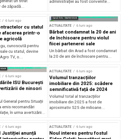
generat un strat
administrației au fost convenite...
v de zăpadă...
Sursă foto: Shutterstock
E
6 luni ago
ACTUALITATE
6 luni ago
ntractelor cu statul
Bărbat condamnat la 20 de ani
e afacerea printr-o
de închisoare pentru violul
e agricolă
fiicei partenerei sale
gu, cunoscută pentru
Un bărbat din Arad a fost condamnat
sale cu statul, devine
la 20 de ani de închisoare pentru...
 Agro TV, o...
rstock
ACTUALITATE
6 luni ago
E
6 luni ago
Volumul tranzacțiilor
rile ISU București
imobiliare din 2025: scădere
ertizării de ninsori
semnificativă față de 2024
Volumul total al tranzacțiilor
l General pentru Situații
imobiliare din 2025 a fost de
a emis recomandări
aproximativ 525 de milioane...
ție, în urma avertizării...
E
6 luni ago
ACTUALITATE
6 luni ago
 Justiției anunță
Noul interes pentru fostul