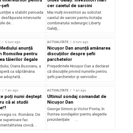
 interviurilor pentru
Sidex Galați: Investitori mari
-șefi
cer caietul de sarcini
stiției a stabilit perioada
Mai mulți investitori au solicitat
i desfășurate interviurile
caietul de sarcini pentru licitația
ile de...
combinatului siderurgic Liberty
Galați,...
E
6 luni ago
ACTUALITATE
6 luni ago
 Mediului anunță
Nicușor Dan anunță amânarea
n Romsilva pentru
discuțiilor despre șefii
 tăierilor ilegale
parchetelor
iului, Diana Buzoianu, a
Președintele Nicușor Dan a declarat
 speră ca săptămâna
că discuțiile privind numirile pentru
fie adoptată...
șefii parchetelor și serviciilor...
E
1 an ago
ACTUALITATE
1 an ago
te poți numi deștept
Ultimul sondaj comandat de
u că ai studii
Nicușor Dan
e!?
George Simion și Victor Ponta, în
fruntea sondajelor pentru alegerile
rvegia vs. România: De
prezidențiale ...
le superioare fac
 mentalitatea civică...