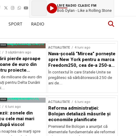
LIVE RADIO CLASIC FM
Bob Dylan - Like a Rolling Stone
SPORT
RADIO
rstock
ACTUALITATE
4 luni ago
E
3 săptămâni ago
Nava-școală “Mircea” pornește
ării pierde aproape
spre New York pentru a marca
ioane de euro din
Freedom250, cea de-a 250-a
tru proiecte
aniversare a Statelor Unite
În contextul în care Statele Unite se
de milioane de euro din
pregătesc să sărbătorească 250 de
ți pentru Delta Dunării
ani de...
...
rstock
ACTUALITATE
6 luni ago
E
6 luni ago
Reforma administrației:
ezii: zonele din
Bolojan detaliază măsurile și
u cele mai mari
economiile planificate
după viscol
Premierul Ilie Bolojan a anunțat că
n noaptea de marți spre
elementele fundamentale ale reformei