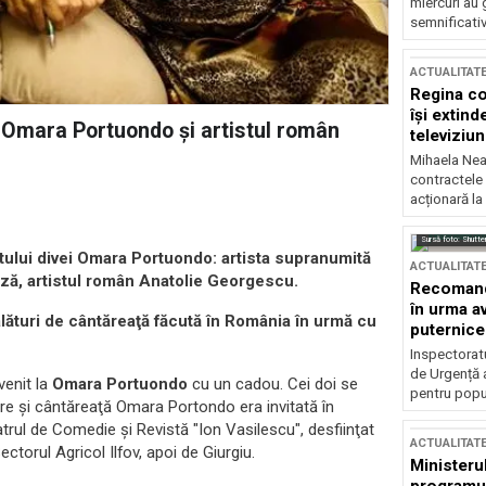
miercuri au 
semnificati
ACTUALITAT
Regina co
își extind
ă Omara Portuondo şi artistul român
televiziun
Mihaela Nea
contractele 
acționară la
Sursă foto: Shutte
tului divei Omara Portuondo: artista supranumită
ACTUALITAT
riză, artistul român Anatolie Georgescu.
Recomandă
în urma av
lături de cântăreaţă făcută în România în urmă cu
puternice
Inspectoratu
de Urgență 
 venit la
Omara Portuondo
cu un cadou. Cei doi se
pentru popula
e şi cântăreaţă Omara Portondo era invitată în
atrul de Comedie şi Revistă "Ion Vasilescu", desfiinţat
ACTUALITAT
ctorul Agricol Ilfov, apoi de Giurgiu.
Ministerul