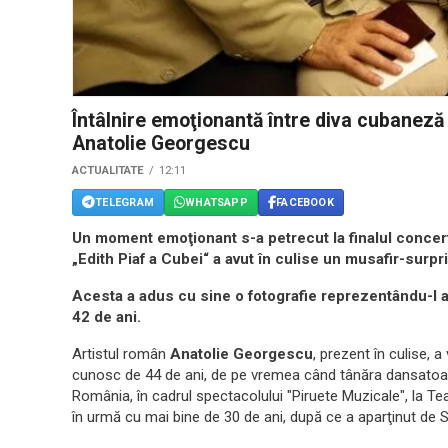
Întâlnire emoţionantă între diva cubanez
Anatolie Georgescu
ACTUALITATE
12:11
TELEGRAM
WHATSAPP
FACEBOOK
Un moment emoţionant s-a petrecut la finalul concer
„Edith Piaf a Cubei“ a avut în culise un musafir-surp
Acesta a adus cu sine o fotografie reprezentându-l a
42 de ani.
Artistul român
Anatolie Georgescu
, prezent în culise, a
cunosc de 44 de ani, de pe vremea când tânăra dansatoar
România, în cadrul spectacolului "Piruete Muzicale", la Te
în urmă cu mai bine de 30 de ani, după ce a aparţinut de Se