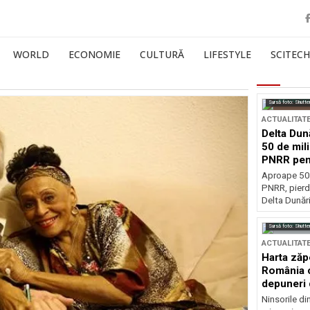
WORLD
ECONOMIE
CULTURĂ
LIFESTYLE
SCITECH
Sursă foto: Shutte
ACTUALITAT
Delta Dun
50 de mil
PNRR pen
esențiale
Aproape 50 
PNRR, pierdu
Delta Dunării
Sursă foto: Shutte
ACTUALITAT
Harta zăp
România c
depuneri 
Ninsorile di