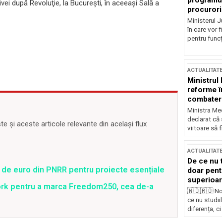
programul
ivei după Revoluţie, la Bucureşti, în aceeaşi Sală a
procurori
Ministerul Ju
în care vor f
pentru funcți
ACTUALITAT
Ministrul
reforme î
combaterea
Ministra Med
declarat că
 și aceste articole relevante din același flux
viitoare să 
ACTUALITAT
De ce nu 
 de euro din PNRR pentru proiecte esențiale
doar pentr
superioar
ork pentru a marca Freedom250, cea de-a
🇳🇴🇷🇴 No
ce nu studii
diferența, ci