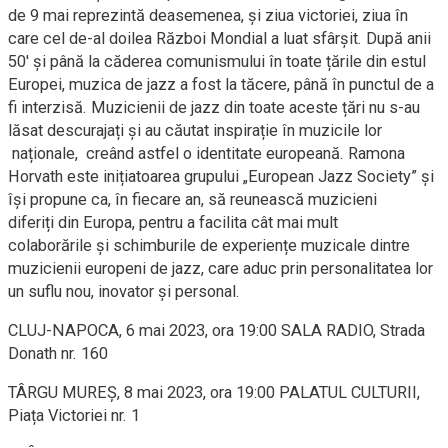
de 9 mai reprezintă deasemenea, și ziua victoriei, ziua în
care cel de-al doilea Război Mondial a luat sfârșit. După anii
50′ și până la căderea comunismului în toate țările din estul
Europei, muzica de jazz a fost la tăcere, până în punctul de a
fi interzisă. Muzicienii de jazz din toate aceste țări nu s-au
lăsat descurajați și au căutat inspirație în muzicile lor
naționale, creând astfel o identitate europeană. Ramona
Horvath este inițiatoarea grupului „European Jazz Society” și
își propune ca, în fiecare an, să reunească muzicieni
diferiți din Europa, pentru a facilita cât mai mult
colaborările și schimburile de experiențe muzicale dintre
muzicienii europeni de jazz, care aduc prin personalitatea lor
un suflu nou, inovator și personal.
CLUJ-NAPOCA, 6 mai 2023, ora 19:00 SALA RADIO, Strada
Donath nr. 160
TÂRGU MUREȘ, 8 mai 2023, ora 19:00 PALATUL CULTURII,
Piața Victoriei nr. 1