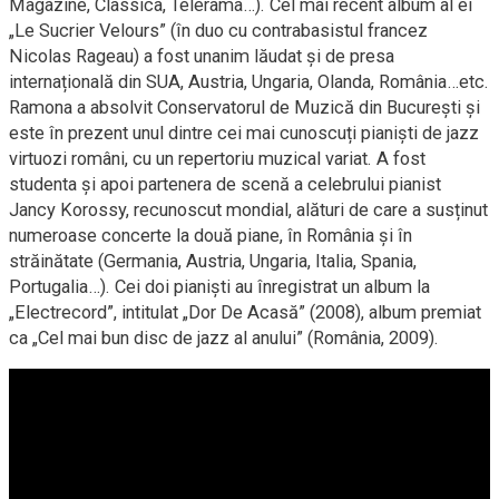
Magazine, Classica, Télérama…). Cel mai recent album al ei
„Le Sucrier Velours” (în duo cu contrabasistul francez
Nicolas Rageau) a fost unanim lăudat și de presa
internațională din SUA, Austria, Ungaria, Olanda, România…etc.
Ramona a absolvit Conservatorul de Muzică din București și
este în prezent unul dintre cei mai cunoscuți pianiști de jazz
virtuozi români, cu un repertoriu muzical variat. A fost
studenta și apoi partenera de scenă a celebrului pianist
Jancy Korossy, recunoscut mondial, alături de care a susținut
numeroase concerte la două piane, în România și în
străinătate (Germania, Austria, Ungaria, Italia, Spania,
Portugalia…). Cei doi pianiști au înregistrat un album la
„Electrecord”, intitulat „Dor De Acasă” (2008), album premiat
ca „Cel mai bun disc de jazz al anului” (România, 2009).