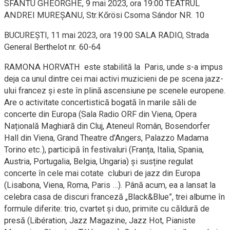
SFÂNTU GHEORGHE, 9 mai 2023, ora 19:00 TEATRUL
ANDREI MUREȘANU, Str.Kőrösi Csoma Sándor NR. 10
BUCUREȘTI, 11 mai 2023, ora 19:00 SALA RADIO, Strada
General Berthelot nr. 60-64
RAMONA HORVATH este stabilită la Paris, unde s-a impus
deja ca unul dintre cei mai activi muzicieni de pe scena jazz-
ului francez și este în plină ascensiune pe scenele europene.
Are o activitate concertistică bogată în marile săli de
concerte din Europa (Sala Radio ORF din Viena, Opera
Națională Maghiară din Cluj, Ateneul Român, Bosendorfer
Hall din Viena, Grand Theatre d’Angers, Palazzo Madama
Torino etc.), participă în festivaluri (Franța, Italia, Spania,
Austria, Portugalia, Belgia, Ungaria) și susține regulat
concerte în cele mai cotate cluburi de jazz din Europa
(Lisabona, Viena, Roma, Paris …). Până acum, ea a lansat la
celebra casa de discuri franceză „Black&Blue”, trei albume în
formule diferite: trio, cvartet și duo, primite cu căldură de
presă (Libération, Jazz Magazine, Jazz Hot, Pianiste