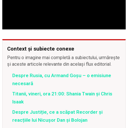
Context și subiecte conexe
Pentru o imagine mai completă a subiectului, urmărește
și aceste articole relevante din același flux editorial.
Despre Rusia, cu Armand Goșu – o emisiune
necesară
Titanii, vineri, ora 21:00: Shania Twain și Chris
Isaak
Despre Justiție, ce a scăpat Recorder și
reacțiile lui Nicușor Dan și Bolojan