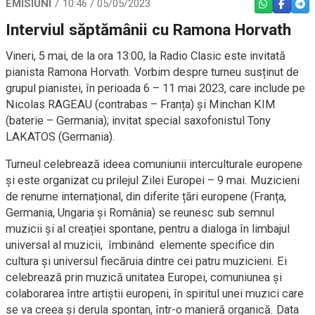
EMISIUNI
10:46 / 05/05/2023
WHATSAPP
FACEBO
TEL
Interviul săptămânii cu Ramona Horvath
Vineri, 5 mai, de la ora 13:00, la Radio Clasic este invitată
pianista Ramona Horvath. Vorbim despre turneu susținut de
grupul pianistei, în perioada 6 – 11 mai 2023, care include pe
Nicolas RAGEAU (contrabas – Franța) și Minchan KIM
(baterie – Germania); invitat special saxofonistul Tony
LAKATOS (Germania).
Turneul celebrează ideea comuniunii interculturale europene
și este organizat cu prilejul Zilei Europei – 9 mai. Muzicieni
de renume internațional, din diferite țări europene (Franța,
Germania, Ungaria și România) se reunesc sub semnul
muzicii și al creației spontane, pentru a dialoga în limbajul
universal al muzicii, îmbinând elemente specifice din
cultura și universul fiecăruia dintre cei patru muzicieni. Ei
celebrează prin muzică unitatea Europei, comuniunea și
colaborarea între artiștii europeni, în spiritul unei muzici care
se va creea și derula spontan, într-o manieră organică. Data