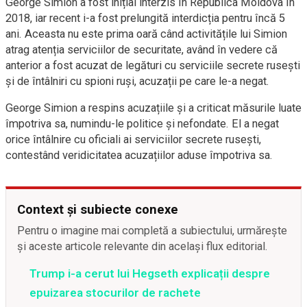
George Simion a fost inițial interzis în Republica Moldova în
2018, iar recent i-a fost prelungită interdicția pentru încă 5
ani. Aceasta nu este prima oară când activitățile lui Simion
atrag atenția serviciilor de securitate, având în vedere că
anterior a fost acuzat de legături cu serviciile secrete rusești
și de întâlniri cu spioni ruși, acuzații pe care le-a negat.
George Simion a respins acuzațiile și a criticat măsurile luate
împotriva sa, numindu-le politice și nefondate. El a negat
orice întâlnire cu oficiali ai serviciilor secrete rusești,
contestând veridicitatea acuzațiilor aduse împotriva sa.
Context și subiecte conexe
Pentru o imagine mai completă a subiectului, urmărește
și aceste articole relevante din același flux editorial.
Trump i-a cerut lui Hegseth explicații despre
epuizarea stocurilor de rachete