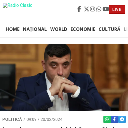
LIVE
HOME
NAȚIONAL
WORLD
ECONOMIE
CULTURĂ
L
POLITICĂ
09:09 / 20/02/2024
WHATSAPP
FACEBO
TEL