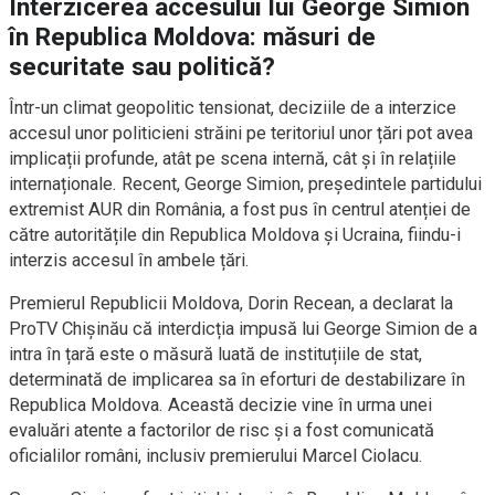
Interzicerea accesului lui George Simion
în Republica Moldova: măsuri de
securitate sau politică?
Într-un climat geopolitic tensionat, deciziile de a interzice
accesul unor politicieni străini pe teritoriul unor țări pot avea
implicații profunde, atât pe scena internă, cât și în relațiile
internaționale. Recent, George Simion, președintele partidului
extremist AUR din România, a fost pus în centrul atenției de
către autoritățile din Republica Moldova și Ucraina, fiindu-i
interzis accesul în ambele țări.
Premierul Republicii Moldova, Dorin Recean, a declarat la
ProTV Chișinău că interdicția impusă lui George Simion de a
intra în țară este o măsură luată de instituțiile de stat,
determinată de implicarea sa în eforturi de destabilizare în
Republica Moldova. Această decizie vine în urma unei
evaluări atente a factorilor de risc și a fost comunicată
oficialilor români, inclusiv premierului Marcel Ciolacu.