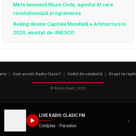
Meta lansează Muse Code, agentul AI care
revoluționează programarea
Beijing devine Capitala Mondială a Arhitecturii în
2029, anunțat de UNESCO
tate
Cum ascult Radio Clasic?
Codul de conduită
Drept la repli
© Radio Clasic, 2026
LIVE RADIO CLASIC FM
↓
Coldplay - Paradise