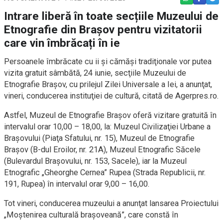
Intrare liberă în toate secțiile Muzeului de
Etnografie din Brașov pentru vizitatorii
care vin îmbrăcați în ie
Persoanele îmbrăcate cu ii şi cămăşi tradiţionale vor putea
vizita gratuit sâmbătă, 24 iunie, secţiile Muzeului de
Etnografie Braşov, cu prilejul Zilei Universale a Iei, a anunţat,
vineri, conducerea instituţiei de cultură, citată de Agerpres.ro.
Astfel, Muzeul de Etnografie Braşov oferă vizitare gratuită în
intervalul orar 10,00 – 18,00, la: Muzeul Civilizaţiei Urbane a
Braşovului (Piaţa Sfatului, nr. 15), Muzeul de Etnografie
Braşov (B-dul Eroilor, nr. 21A), Muzeul Etnografic Săcele
(Bulevardul Braşovului, nr. 153, Sacele), iar la Muzeul
Etnografic „Gheorghe Cernea” Rupea (Strada Republicii, nr.
191, Rupea) în intervalul orar 9,00 – 16,00.
Tot vineri, conducerea muzeului a anunţat lansarea Proiectului
„Moştenirea culturală braşoveană”, care constă în