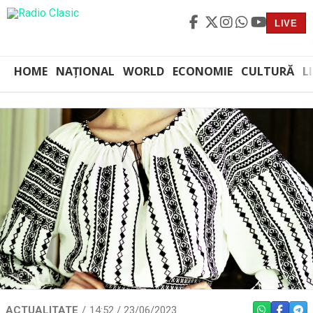
LIVE
HOME
NAȚIONAL
WORLD
ECONOMIE
CULTURĂ
L
ACTUALITATE
14:52 / 23/06/2023
WHATSAPP
FACEBO
TEL