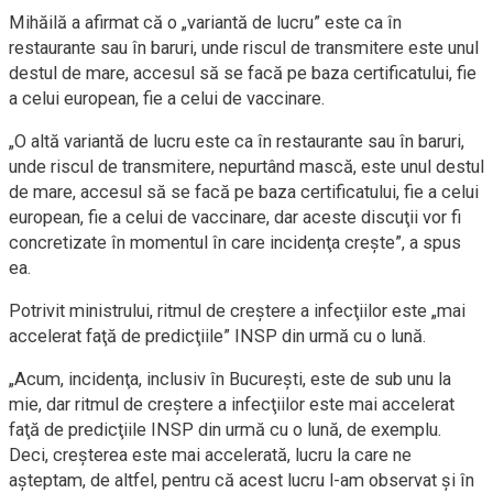
Mihăilă a afirmat că o „variantă de lucru” este ca în
restaurante sau în baruri, unde riscul de transmitere este unul
destul de mare, accesul să se facă pe baza certificatului, fie
a celui european, fie a celui de vaccinare.
„O altă variantă de lucru este ca în restaurante sau în baruri,
unde riscul de transmitere, nepurtând mască, este unul destul
de mare, accesul să se facă pe baza certificatului, fie a celui
european, fie a celui de vaccinare, dar aceste discuţii vor fi
concretizate în momentul în care incidenţa creşte”, a spus
ea.
Potrivit ministrului, ritmul de creştere a infecţiilor este „mai
accelerat faţă de predicţiile” INSP din urmă cu o lună.
„Acum, incidenţa, inclusiv în Bucureşti, este de sub unu la
mie, dar ritmul de creştere a infecţiilor este mai accelerat
faţă de predicţiile INSP din urmă cu o lună, de exemplu.
Deci, creşterea este mai accelerată, lucru la care ne
aşteptam, de altfel, pentru că acest lucru l-am observat şi în