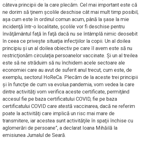
câteva principii de la care plecăm. Cel mai important este că
ne dorim să ţinem şcolile deschise cât mai mult timp posibil,
aşa cum este în ordinul comun acum, până la şase la mie
incidenţă într-o localitate, şcolile vor fi deschise pentru
învăţământul faţă în faţă dacă nu se întâmplă nimic deosebit
în ceea ce priveşte situaţia infecţiilor la copii. Un al doilea
principiu şi un al doilea obiectiv pe care îl avem este să nu
restricţionăm circulaţia persoanelor vaccinate. Şi un al treilea
este să ne străduim să nu închidem acele sectoare ale
economiei care au avut de suferit anul trecut, cum este, de
exemplu, sectorul HoReCa. Plecăm de la aceste trei principii
şi în funcţie de cum va evolua pandemia, vom vedea la care
dintre activităţi vom verifica aceste certificate, permiţând
accesul fie pe baza certificatului COVID, fie pe baza
certificatului COVID care atestă vaccinarea, dacă ne referim
poate la activităţi care implică un risc mai mare de
transmitere, iar acestea sunt activităţile în spaţii închise cu
aglomerări de persoane”, a declarat Ioana Mihăilă la
emisiunea Jurnalul de Seară.