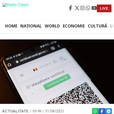
LIVE
HOME
NAȚIONAL
WORLD
ECONOMIE
CULTURĂ
L
ACTUALITATE
09:49 / 31/08/2021
WHATSAPP
FACEBO
TEL