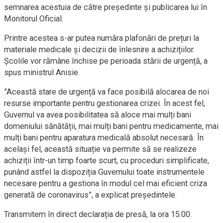
semnarea acestuia de către președinte și publicarea lui în
Monitorul Oficial.
Printre acestea s-ar putea număra plafonări de prețuri la
materiale medicale și decizii de înlesnire a achizițiilor.
Școlile vor rămâne închise pe perioada stării de urgență, a
spus ministrul Anisie.
”Această stare de urgență va face posibilă alocarea de noi
resurse importante pentru gestionarea crizei. În acest fel,
Guvernul va avea posibilitatea să aloce mai mulți bani
domeniului sănătății, mai mulți bani pentru medicamente, mai
mulți bani pentru aparatura medicală absolut necesară. În
același fel, această situație va permite să se realizeze
achiziții într-un timp foarte scurt, cu proceduri simplificate,
punând astfel la dispoziția Guvernului toate instrumentele
necesare pentru a gestiona în modul cel mai eficient criza
generată de coronavirus”, a explicat președintele.
Transmitem în direct declarația de presă, la ora 15:00.