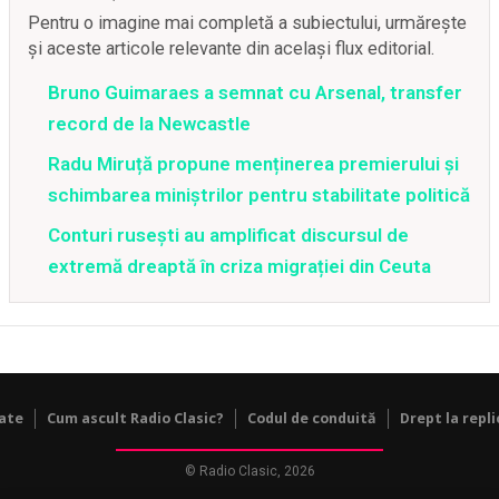
Pentru o imagine mai completă a subiectului, urmărește
și aceste articole relevante din același flux editorial.
Bruno Guimaraes a semnat cu Arsenal, transfer
record de la Newcastle
Radu Miruță propune menținerea premierului și
schimbarea miniștrilor pentru stabilitate politică
Conturi rusești au amplificat discursul de
extremă dreaptă în criza migrației din Ceuta
tate
Cum ascult Radio Clasic?
Codul de conduită
Drept la repli
© Radio Clasic, 2026