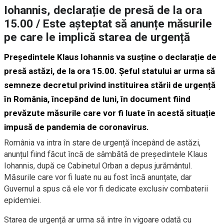
Iohannis, declarație de presă de la ora
15.00 / Este așteptat să anunțe măsurile
pe care le implică starea de urgență
Președintele Klaus Iohannis va susține o declarație de
presă astăzi, de la ora 15.00. Șeful statului ar urma să
semneze decretul privind instituirea stării de urgență
în România, începând de luni, în document fiind
prevăzute măsurile care vor fi luate în acestă situație
impusă de pandemia de coronavirus.
România va intra în stare de urgență începând de astăzi,
anunțul fiind făcut încă de sâmbătă de președintele Klaus
Iohannis, după ce Cabinetul Orban a depus jurământul.
Măsurile care vor fi luate nu au fost încă anunțate, dar
Guvernul a spus că ele vor fi dedicate exclusiv combaterii
epidemiei.
Starea de urgență ar urma să intre în vigoare odată cu