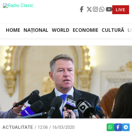
LIVE
HOME
NAȚIONAL
WORLD
ECONOMIE
CULTURĂ
L
ACTUALITATE
12:06 / 16/03/2020
WHATSAPP
FACEBO
TEL