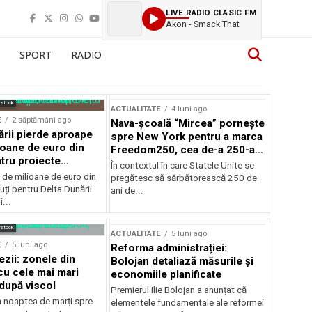
LIVE RADIO CLASIC FM
Akon - Smack That
SPORT
RADIO
rstock
ACTUALITATE
4 luni ago
E
2 săptămâni ago
Nava-școală “Mircea” pornește
ării pierde aproape
spre New York pentru a marca
ioane de euro din
Freedom250, cea de-a 250-a
tru proiecte
aniversare a Statelor Unite
În contextul în care Statele Unite se
de milioane de euro din
pregătesc să sărbătorească 250 de
ți pentru Delta Dunării
ani de...
...
rstock
ACTUALITATE
5 luni ago
E
5 luni ago
Reforma administrației:
ezii: zonele din
Bolojan detaliază măsurile și
u cele mai mari
economiile planificate
după viscol
Premierul Ilie Bolojan a anunțat că
n noaptea de marți spre
elementele fundamentale ale reformei