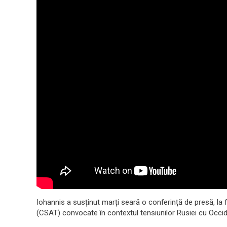
Iohannis a susținut marți seară o conferință de presă, la f
(CSAT) convocate în contextul tensiunilor Rusiei cu Occid