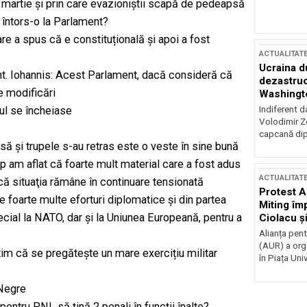
 martie și prin care evazioniștii scapă de pedeapsă
i întors-o la Parlament?
re a spus că e constituțională și apoi a fost
ACTUALITAT
Ucraina d
ent. Iohannis: Acest Parlament, dacă consideră că
dezastruo
ze modificări
Washingto
incertitud
Indiferent d
lul se încheiase
Volodimir Ze
capcană dip
usă şi trupele s-au retras este o veste în sine bună
mp am aflat că foarte mult material care a fost adus
ACTUALITAT
ă situaţia rămâne în continuare tensionată
Protest A
e foarte multe eforturi diplomatice şi din partea
Miting îm
cial la NATO, dar şi la Uniunea Europeană, pentru a
Ciolacu ș
Victoriei
Alianța pen
(AUR) a org
tim că se pregătește un mare exercițiu militar
în Piața Univ
 Negre
entru PNL să țină 2 penali în funcții înalte?