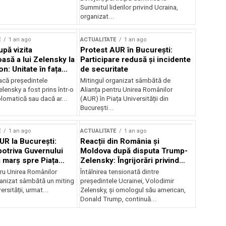
Summitul liderilor privind Ucraina,
organizat...
E
1 an ago
ACTUALITATE
1 an ago
upă vizita
Protest AUR în București:
asă a lui Zelensky la
Participare redusă și incidente
n: Unitate în fața
de securitate
inii
acă președintele
Mitingul organizat sâmbătă de
lensky a fost prins într-o
Alianța pentru Unirea Românilor
lomatică sau dacă ar...
(AUR) în Piața Universității din
București...
E
1 an ago
ACTUALITATE
1 an ago
UR la București:
Reacții din România și
potriva Guvernului
Moldova după disputa Trump-
i marș spre Piața
Zelensky: Îngrijorări privind
securitatea regională
tru Unirea Românilor
Întâlnirea tensionată dintre
anizat sâmbătă un miting
președintele Ucrainei, Volodimir
ersității, urmat...
Zelensky, și omologul său american,
Donald Trump, continuă...