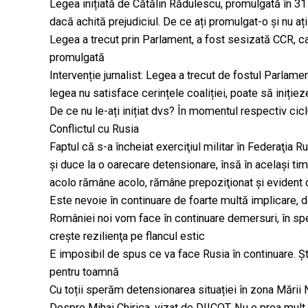
Legea inițiată de Cătălin Rădulescu, promulgată în 31
dacă achită prejudiciul. De ce ați promulgat-o și nu aț
Legea a trecut prin Parlament, a fost sesizată CCR, ca
promulgată
Intervenție jurnalist: Legea a trecut de fostul Parlam
legea nu satisface cerințele coaliției, poate să iniție
De ce nu le-ați inițiat dvs? În momentul respectiv cic
Conflictul cu Rusia
Faptul că s-a încheiat exerciţiul militar în Federaţia R
şi duce la o oarecare detensionare, însă în acelaşi ti
acolo rămâne acolo, rămâne prepoziţionat şi evident c
Este nevoie în continuare de foarte multă implicare, d
României noi vom face în continuare demersuri, în spe
creşte rezilienţa pe flancul estic
E imposibil de spus ce va face Rusia în continuare. Ș
pentru toamnă
Cu toții sperăm detensionarea situației în zona Mării
Despre Mihai Chirica, vizat de DIICOT. Nu e prea mult p