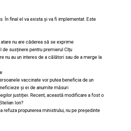
. În final el va exista și va fi implementat. Este
a atare nu are căderea să se exprime
 de susținere pentru premierul Cîțu
are nu au un interes de a călători sau de a merge la
le
ersoanele vaccinate vor putea beneficia de un
eneficieze și ei de anumite măsuri
gilor justiției. Recent, această modificare a fost o
Stelian Ion?
 refuza propunerea ministrului, nu pe președinte