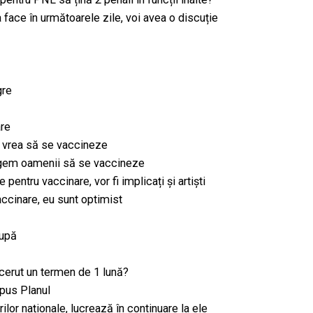
 face în următoarele zile, voi avea o discuție
gre
are
e vrea să se vaccineze
ngem oamenii să se vaccineze
ntru vaccinare, vor fi implicați și artiști
accinare, eu sunt optimist
cupă
cerut un termen de 1 lună?
epus Planul
rilor naționale, lucrează în continuare la ele