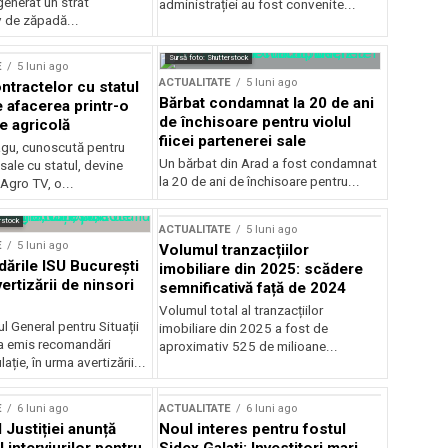
generat un strat
administrației au fost convenite...
v de zăpadă...
Sursă foto: Shutterstock
E
5 luni ago
ACTUALITATE
5 luni ago
ntractelor cu statul
Bărbat condamnat la 20 de ani
e afacerea printr-o
de închisoare pentru violul
e agricolă
fiicei partenerei sale
gu, cunoscută pentru
Un bărbat din Arad a fost condamnat
sale cu statul, devine
la 20 de ani de închisoare pentru...
 Agro TV, o...
rstock
ACTUALITATE
5 luni ago
E
5 luni ago
Volumul tranzacțiilor
rile ISU București
imobiliare din 2025: scădere
ertizării de ninsori
semnificativă față de 2024
Volumul total al tranzacțiilor
l General pentru Situații
imobiliare din 2025 a fost de
a emis recomandări
aproximativ 525 de milioane...
ție, în urma avertizării...
E
6 luni ago
ACTUALITATE
6 luni ago
 Justiției anunță
Noul interes pentru fostul