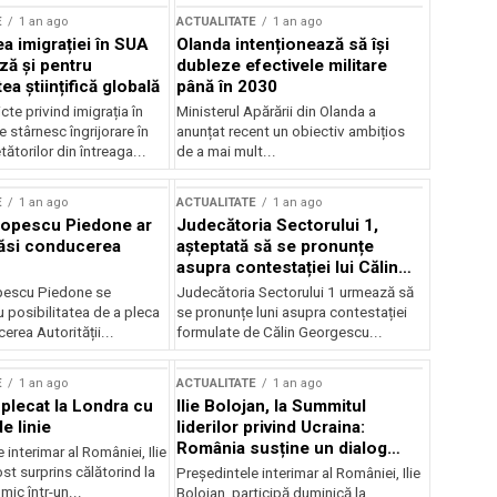
E
1 an ago
ACTUALITATE
1 an ago
a imigrației în SUA
Olanda intenționează să își
ză și pentru
dubleze efectivele militare
a științifică globală
până în 2030
cte privind imigrația în
Ministerul Apărării din Olanda a
e stârnesc îngrijorare în
anunțat recent un obiectiv ambițios
tătorilor din întreaga...
de a mai mult...
E
1 an ago
ACTUALITATE
1 an ago
Popescu Piedone ar
Judecătoria Sectorului 1,
ăsi conducerea
așteptată să se pronunțe
asupra contestației lui Călin
Georgescu privind controlul
pescu Piedone se
Judecătoria Sectorului 1 urmează să
judiciar
 posibilitatea de a pleca
se pronunțe luni asupra contestației
erea Autorității...
formulate de Călin Georgescu...
E
1 an ago
ACTUALITATE
1 an ago
 plecat la Londra cu
Ilie Bolojan, la Summitul
e linie
liderilor privind Ucraina:
România susține un dialog
 interimar al României, Ilie
transatlantic pentru securitate
ost surprins călătorind la
Președintele interimar al României, Ilie
și stabilitate
ic într-un...
Bolojan, participă duminică la