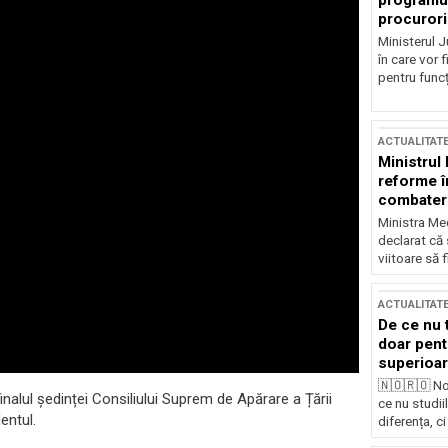
programul
procurori
Ministerul Ju
în care vor f
pentru funcți
ACTUALITAT
Ministrul
reforme î
combaterea
Ministra Med
declarat că
viitoare să 
ACTUALITAT
De ce nu 
doar pentr
superioar
🇳🇴🇷🇴 No
inalul ședinței Consiliului Suprem de Apărare a Țării
ce nu studii
entul.
diferența, ci