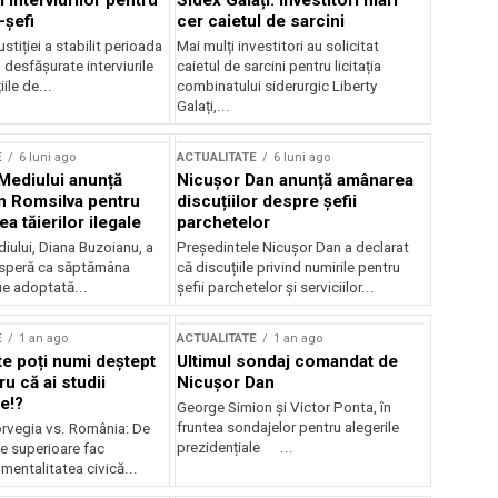
 interviurilor pentru
Sidex Galați: Investitori mari
-șefi
cer caietul de sarcini
stiției a stabilit perioada
Mai mulți investitori au solicitat
i desfășurate interviurile
caietul de sarcini pentru licitația
ile de...
combinatului siderurgic Liberty
Galați,...
E
6 luni ago
ACTUALITATE
6 luni ago
 Mediului anunță
Nicușor Dan anunță amânarea
n Romsilva pentru
discuțiilor despre șefii
 tăierilor ilegale
parchetelor
iului, Diana Buzoianu, a
Președintele Nicușor Dan a declarat
 speră ca săptămâna
că discuțiile privind numirile pentru
fie adoptată...
șefii parchetelor și serviciilor...
E
1 an ago
ACTUALITATE
1 an ago
te poți numi deștept
Ultimul sondaj comandat de
u că ai studii
Nicușor Dan
e!?
George Simion și Victor Ponta, în
fruntea sondajelor pentru alegerile
rvegia vs. România: De
prezidențiale ...
le superioare fac
 mentalitatea civică...