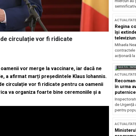
miercuri au 
semnificati
ACTUALITAT
Regina co
își extind
televiziun
de circulație vor fi ridicate
Mihaela Nea
contractele 
acționară la
Sursă foto: Shutte
 oamenii vor merge la vaccinare, iar dacă ne
ACTUALITAT
, a afirmat marți președintele Klaus Iohannis.
Recomandă
de circulație vor fi ridicate pentru ca oamenii
în urma av
rica va organiza foarte bine ceremoniile și a
puternice
Inspectoratu
de Urgență 
pentru popula
ACTUALITAT
Ministerul