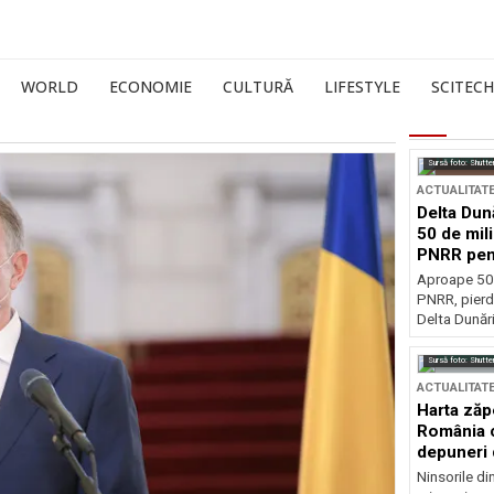
WORLD
ECONOMIE
CULTURĂ
LIFESTYLE
SCITECH
Sursă foto: Shutte
ACTUALITAT
Delta Dun
50 de mil
PNRR pen
esențiale
Aproape 50 
PNRR, pierdu
Delta Dunării
Sursă foto: Shutte
ACTUALITAT
Harta zăp
România c
depuneri 
Ninsorile di