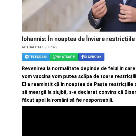
Iohannis: În noaptea de Înviere restricțiile 
ACTUALITATE
07:45
TELEGRAM
WHATSAPP
FACEBOOK
Revenirea la normalitate depinde de felul în care
vom vaccina vom putea scăpa de toare restricțiile
El a reamintit că în noaptea de Paște restricțiile 
să meargă la slujbă, s-a declarat convins că Bise
făcut apel la români să fie responsabili.