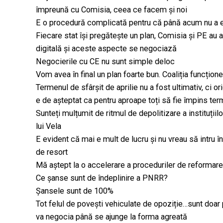
împreună cu Comisia, ceea ce facem și noi
E o procedură complicată pentru că până acum nu a ex
Fiecare stat își pregătește un plan, Comisia și PE au
digitală și aceste aspecte se negociază
Negocierile cu CE nu sunt simple deloc
Vom avea în final un plan foarte bun. Coaliția funcțion
Termenul de sfârșit de aprilie nu a fost ultimativ, ci ori
e de așteptat ca pentru aproape toți să fie împins term
Sunteți mulțumit de ritmul de depolitizare a instituți
lui Vela
E evident că mai e mult de lucru și nu vreau să intru în
de resort
Mă aștept la o accelerare a proceduriler de reformare
Ce șanse sunt de îndeplinire a PNRR?
Șansele sunt de 100%
Tot felul de povești vehiculate de opoziție…sunt doar p
va negocia până se ajunge la forma agreată