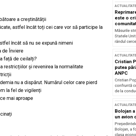
ACTUALITAT
Reprimare
este o cri
ătoare a creștinătății
comunitate
dicate, astfel încât toți cei care vor să participe la
Măsurile stri
Statele Unit
rândul cerce
astfel încât să nu se expună nimeni
a de Înviere
ACTUALITAT
 față de ceilalți?
Cristian 
estricțiilor și revenirea la normalitate
putea păr
ANPC
ricții
Cristian Po
ndemia nu a dispărut. Numărul celor care pierd
confruntă cu
 la fel de vigilenți
de la conduc
n ce mai aproape
ACTUALITAT
Bolojan a
cinați
un avion d
Președintele
Bolojan, a f
clasa econom