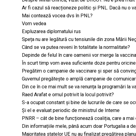
Ar fi cazul să reacționeze politic și PNL. Dacă nu o va
Mai contează vocea dvs în PNL?
Vom vedea
Expluzarea diplomatului rus
Speța nu are legătură cu tensiunile din zona Mării Ne
Când se va putea reveni în totalitate la normalitate?
Depinde de felul în care oamenii vor merge la vaccin
În scurt timp vom avea suficiente doze pentru oricin
Pregătim o campanie de vaccinare și sper să convi
Guvernul pregătește o amplă campanie de comunicare pe
Din ce în ce mai mult se va renunța la programări la v
Raed Arafat e omul potrivit la locul potrivit?
S-a ocupat constant și bine de lucrurile de care se o
Și el e evaluat periodic de ministrul de Interne
PNRR – cât de bine funcționează coaliția, care a mai 
Din informațiile mele, până acum doar Portugalia a d
Majoritatea statelor UE nu au finalizat pregătirea planu