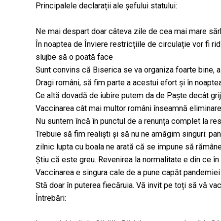
Principalele declarații ale șefului statului:
Ne mai despart doar câteva zile de cea mai mare sărb
În noaptea de Înviere restricțiile de circulație vor fi ri
slujbe să o poată face
Sunt convins că Biserica se va organiza foarte bine, 
Dragi români, să fim parte a acestui efort și în noapte
Ce altă dovadă de iubire putem da de Paște decât grija
Vaccinarea cât mai multor români înseamnă eliminarea r
Nu suntem încă în punctul de a renunța complet la rest
Trebuie să fim realiști și să nu ne amăgim singuri: pa
zilnic lupta cu boala ne arată că se impune să rămânem
Știu că este greu. Revenirea la normalitate e din ce î
Vaccinarea e singura cale de a pune capăt pandemiei
Stă doar în puterea fiecăruia. Vă invit pe toți să vă vac
Întrebări: