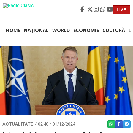
LIVE
HOME
NAȚIONAL
WORLD
ECONOMIE
CULTURĂ
L
ACTUALITATE
02:40 / 01/12/2024
WHATSAPP
FACEBO
TEL