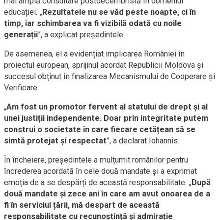
mai amplă consultare postdecembristă în domeniul
educației. „
Rezultatele nu se văd peste noapte, ci în
timp, iar schimbarea va fi vizibilă odată cu noile
generații
”, a explicat președintele.
De asemenea, el a evidențiat implicarea României în
proiectul european, sprijinul acordat Republicii Moldova și
succesul obținut în finalizarea Mecanismului de Cooperare și
Verificare.
„
Am fost un promotor fervent al statului de drept și al
unei justiții independente. Doar prin integritate putem
construi o societate în care fiecare cetățean să se
simtă protejat și respectat
”, a declarat Iohannis.
În încheiere, președintele a mulțumit românilor pentru
încrederea acordată în cele două mandate și a exprimat
emoția de a se despărți de această responsabilitate. „
După
două mandate și zece ani în care am avut onoarea de a
fi în serviciul țării, mă despart de această
responsabilitate cu recunoștință și admirație