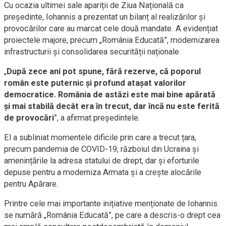
Cu ocazia ultimei sale apariții de Ziua Națională ca
președinte, Iohannis a prezentat un bilanț al realizărilor și
provocărilor care au marcat cele două mandate. A evidențiat
proiectele majore, precum „România Educată”, modernizarea
infrastructurii și consolidarea securității naționale.
„
După zece ani pot spune, fără rezerve, că poporul
român este puternic și profund atașat valorilor
democratice. România de astăzi este mai bine apărată
și mai stabilă decât era în trecut, dar încă nu este ferită
de provocări
”, a afirmat președintele.
El a subliniat momentele dificile prin care a trecut țara,
precum pandemia de COVID-19, războiul din Ucraina și
amenințările la adresa statului de drept, dar și eforturile
depuse pentru a moderniza Armata și a crește alocările
pentru Apărare.
Printre cele mai importante inițiative menționate de Iohannis
se numără „România Educată”, pe care a descris-o drept cea