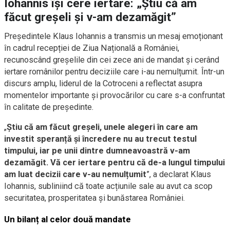
Iohannis își cere iertare: „Știu că am
făcut greșeli și v-am dezamăgit”
Președintele Klaus Iohannis a transmis un mesaj emoționant
în cadrul recepției de Ziua Națională a României,
recunoscând greșelile din cei zece ani de mandat și cerând
iertare românilor pentru deciziile care i-au nemulțumit. Într-un
discurs amplu, liderul de la Cotroceni a reflectat asupra
momentelor importante și provocărilor cu care s-a confruntat
în calitate de președinte.
„
Știu că am făcut greșeli, unele alegeri în care am
investit speranță și încredere nu au trecut testul
timpului, iar pe unii dintre dumneavoastră v-am
dezamăgit. Vă cer iertare pentru că de-a lungul timpului
am luat decizii care v-au nemulțumit
”, a declarat Klaus
Iohannis, subliniind că toate acțiunile sale au avut ca scop
securitatea, prosperitatea și bunăstarea României.
Un bilanț al celor două mandate