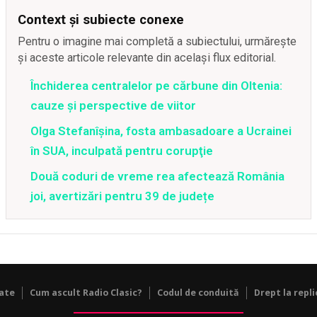
Context și subiecte conexe
Pentru o imagine mai completă a subiectului, urmărește
și aceste articole relevante din același flux editorial.
Închiderea centralelor pe cărbune din Oltenia:
cauze și perspective de viitor
Olga Stefanîşina, fosta ambasadoare a Ucrainei
în SUA, inculpată pentru corupţie
Două coduri de vreme rea afectează România
joi, avertizări pentru 39 de județe
tate
Cum ascult Radio Clasic?
Codul de conduită
Drept la repli