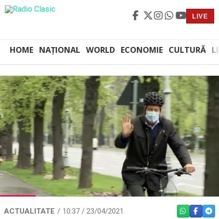
LIVE
HOME
NAȚIONAL
WORLD
ECONOMIE
CULTURĂ
L
ACTUALITATE
10:37 / 23/04/2021
WHATSAPP
FACEBO
TEL