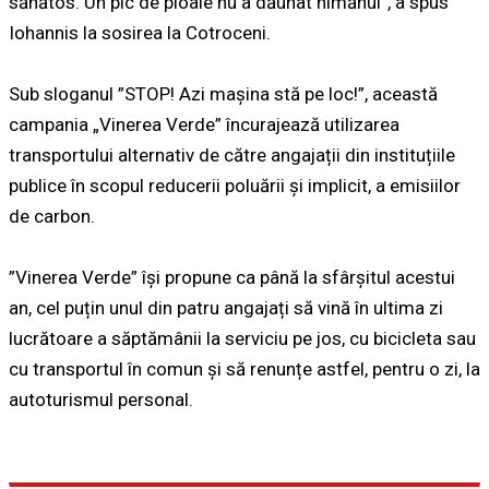
sănătos. Un pic de ploaie nu a dăunat nimănui”, a spus
Iohannis la sosirea la Cotroceni.
Sub sloganul ”STOP! Azi mașina stă pe loc!”, această
campania „Vinerea Verde” încurajează utilizarea
transportului alternativ de către angajații din instituțiile
publice în scopul reducerii poluării și implicit, a emisiilor
de carbon.
”Vinerea Verde” își propune ca până la sfârșitul acestui
an, cel puțin unul din patru angajați să vină în ultima zi
lucrătoare a săptămânii la serviciu pe jos, cu bicicleta sau
cu transportul în comun și să renunțe astfel, pentru o zi, la
autoturismul personal.