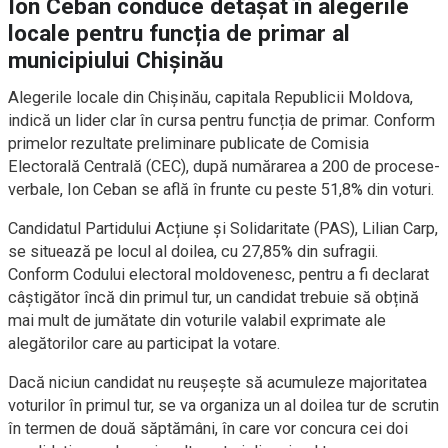
Ion Ceban conduce detașat în alegerile
locale pentru funcția de primar al
municipiului Chișinău
Alegerile locale din Chișinău, capitala Republicii Moldova,
indică un lider clar în cursa pentru funcția de primar. Conform
primelor rezultate preliminare publicate de Comisia
Electorală Centrală (CEC), după numărarea a 200 de procese-
verbale, Ion Ceban se află în frunte cu peste 51,8% din voturi.
Candidatul Partidului Acțiune și Solidaritate (PAS), Lilian Carp,
se situează pe locul al doilea, cu 27,85% din sufragii.
Conform Codului electoral moldovenesc, pentru a fi declarat
câștigător încă din primul tur, un candidat trebuie să obțină
mai mult de jumătate din voturile valabil exprimate ale
alegătorilor care au participat la votare.
Dacă niciun candidat nu reușește să acumuleze majoritatea
voturilor în primul tur, se va organiza un al doilea tur de scrutin
în termen de două săptămâni, în care vor concura cei doi