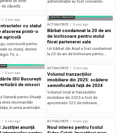
generat un strat
administrației au fost convenite...
v de zăpadă...
Sursă foto: Shutterstock
E
5 luni ago
ACTUALITATE
5 luni ago
ntractelor cu statul
Bărbat condamnat la 20 de ani
e afacerea printr-o
de închisoare pentru violul
e agricolă
fiicei partenerei sale
gu, cunoscută pentru
Un bărbat din Arad a fost condamnat
sale cu statul, devine
la 20 de ani de închisoare pentru...
 Agro TV, o...
rstock
ACTUALITATE
5 luni ago
E
5 luni ago
Volumul tranzacțiilor
rile ISU București
imobiliare din 2025: scădere
ertizării de ninsori
semnificativă față de 2024
Volumul total al tranzacțiilor
l General pentru Situații
imobiliare din 2025 a fost de
a emis recomandări
aproximativ 525 de milioane...
ție, în urma avertizării...
E
6 luni ago
ACTUALITATE
6 luni ago
 Justiției anunță
Noul interes pentru fostul