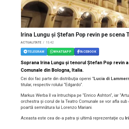
Irina Lungu şi Ştefan Pop revin pe scena
ACTUALITATE
15:42
TELEGRAM
WHATSAPP
FACEBOOK
Soprana Irina Lungu şi tenorul Ştefan Pop revin a
Comunale din Bologna, Italia.
Cei doi fac parte din distribuţia operei
"Lucia di Lammer
titular, respectiv rolului "Edgardo".
Markus Werba îl va întruchipa pe "Enrico Ashton", iar "Artur
orchestra şi corul de la Teatro Comunale se vor afla sub c
poartă semnătura lui Lorenzo Mariani.
Aceasta este cea de-a patra şi ultimă reprezentaţie cu
I