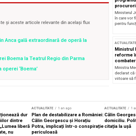
programul
procurori
Ministerul Ju
în care vor f
 și aceste articole relevante din același flux
pentru funcți
in Anca gală extraordinară de operă la
ACTUALITAT
Ministrul
reforme î
rei Boema la Teatrul Regio din Parma
combaterea
Ministra Med
ia operei ‘Boema’
declarat că
viitoare să 
ACTUALITATE
1 an ago
ACTUALITATE
1 a
cționează dur
Plan de destabilizare a României:
Călin Georgesc
ilor dintre
Călin Georgescu și Horațiu
domiciliu. Poli
 „Lumea liberă
Potra, implicați într-o conspirație
citația la ușă
ate, nu
periculoasă