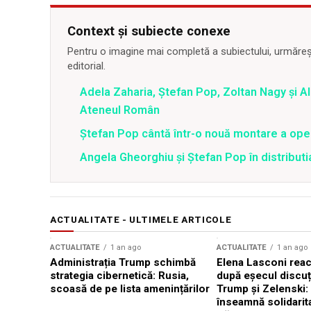
Context și subiecte conexe
Pentru o imagine mai completă a subiectului, urmărește
editorial.
Adela Zaharia, Ştefan Pop, Zoltan Nagy şi Al
Ateneul Român
Ştefan Pop cântă într-o nouă montare a ope
Angela Gheorghiu şi Ştefan Pop în distribut
ACTUALITATE - ULTIMELE ARTICOLE
ACTUALITATE
1 an ago
ACTUALITATE
1 an ago
Administrația Trump schimbă
Elena Lasconi rea
strategia cibernetică: Rusia,
după eșecul discuți
scoasă de pe lista amenințărilor
Trump și Zelenski:
înseamnă solidarit