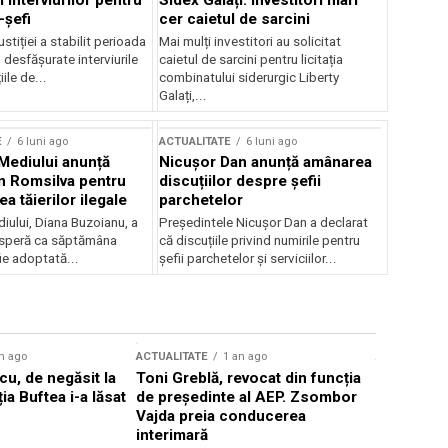
 interviurilor pentru
Sidex Galați: Investitori mari
-șefi
cer caietul de sarcini
stiției a stabilit perioada
Mai mulți investitori au solicitat
i desfășurate interviurile
caietul de sarcini pentru licitația
ile de...
combinatului siderurgic Liberty
Galați,...
E
6 luni ago
ACTUALITATE
6 luni ago
 Mediului anunță
Nicușor Dan anunță amânarea
n Romsilva pentru
discuțiilor despre șefii
 tăierilor ilegale
parchetelor
iului, Diana Buzoianu, a
Președintele Nicușor Dan a declarat
 speră ca săptămâna
că discuțiile privind numirile pentru
fie adoptată...
șefii parchetelor și serviciilor...
n ago
ACTUALITATE
1 an ago
ACTUALITATE
u, de negăsit la
Toni Greblă, revocat din funcția
Ilie Boloj
ția Buftea i-a lăsat
de președinte al AEP. Zsombor
alegerilor
Vajda preia conducerea
constituți
interimară
concentră