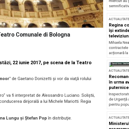
miercuri au 
semnificati
ACTUALITAT
Regina co
își extind
 Teatro Comunale di Bologna
televiziun
Mihaela Nea
contractele 
acționară la
stăzi, 22 iunie 2017, pe scena de la Teatro
Sursă foto: Shutte
ACTUALITAT
Recomandă
moor"
de Gaetano Donizetti şi vor da viaţă rolului
în urma av
puternice
Inspectoratu
o" va fi interpretat de Alessandro Luciano. Soliştii,
de Urgență 
onducerea dirijorală a lui Michele Mariotti. Regia
pentru popula
rina Lungu şi Ştefan Pop
în distribuţie.
ACTUALITAT
Ministerul