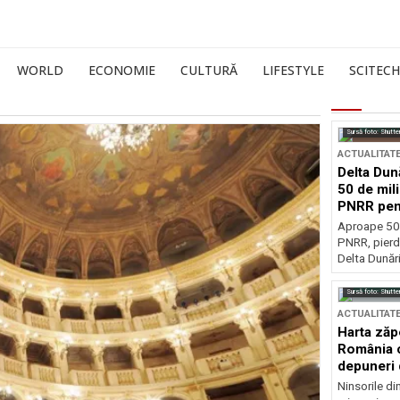
WORLD
ECONOMIE
CULTURĂ
LIFESTYLE
SCITECH
Sursă foto: Shutte
ACTUALITAT
Delta Dun
50 de mil
PNRR pen
esențiale
Aproape 50 
PNRR, pierdu
Delta Dunării
Sursă foto: Shutte
ACTUALITAT
Harta zăp
România c
depuneri 
Ninsorile di