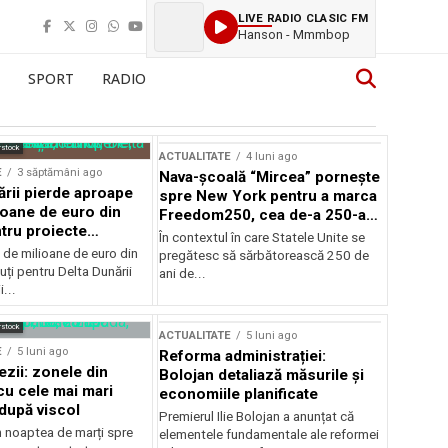
LIVE RADIO CLASIC FM
Hanson - Mmmbop
SPORT
RADIO
rstock
ACTUALITATE
4 luni ago
E
3 săptămâni ago
Nava-școală “Mircea” pornește
ării pierde aproape
spre New York pentru a marca
ioane de euro din
Freedom250, cea de-a 250-a
tru proiecte
aniversare a Statelor Unite
În contextul în care Statele Unite se
de milioane de euro din
pregătesc să sărbătorească 250 de
ți pentru Delta Dunării
ani de...
...
rstock
ACTUALITATE
5 luni ago
E
5 luni ago
Reforma administrației:
ezii: zonele din
Bolojan detaliază măsurile și
u cele mai mari
economiile planificate
după viscol
Premierul Ilie Bolojan a anunțat că
n noaptea de marți spre
elementele fundamentale ale reformei