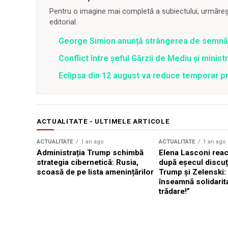
Pentru o imagine mai completă a subiectului, urmărește
editorial.
George Simion anunță strângerea de semnăt
Conflict între şeful Gărzii de Mediu şi minis
Eclipsa din 12 august va reduce temporar pr
ACTUALITATE - ULTIMELE ARTICOLE
ACTUALITATE
1 an ago
ACTUALITATE
1 an ago
Administrația Trump schimbă
Elena Lasconi rea
strategia cibernetică: Rusia,
după eșecul discuți
scoasă de pe lista amenințărilor
Trump și Zelenski:
înseamnă solidarit
trădare!”