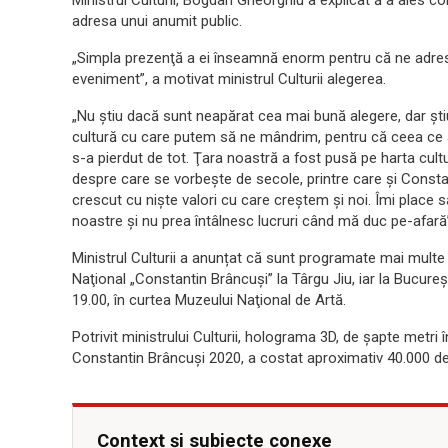
Ministrul Culturii, Bogdan Gheorghiu a explicat ă a ales c
adresa unui anumit public.
„Simpla prezenţă a ei înseamnă enorm pentru că ne adresăm
eveniment”, a motivat ministrul Culturii alegerea.
„Nu ştiu dacă sunt neapărat cea mai bună alegere, dar şti
cultură cu care putem să ne mândrim, pentru că ceea ce 
s-a pierdut de tot. Ţara noastră a fost pusă pe harta cultur
despre care se vorbeşte de secole, printre care şi Consta
crescut cu nişte valori cu care creştem şi noi. Îmi place 
noastre şi nu prea întâlnesc lucruri când mă duc pe-afară”
Ministrul Culturii a anunțat că sunt programate mai multe
Naţional „Constantin Brâncuşi” la Târgu Jiu, iar la Bucureş
19.00, în curtea Muzeului Naţional de Artă.
Potrivit ministrului Culturii, holograma 3D, de şapte metr
Constantin Brâncuşi 2020, a costat aproximativ 40.000 de 
Context și subiecte conexe