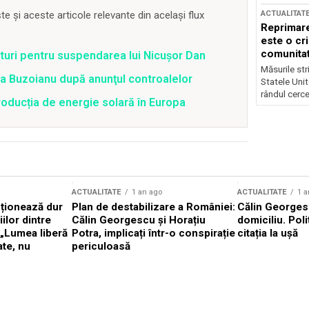
ACTUALITAT
 și aceste articole relevante din același flux
Reprimare
este o cri
comunitate
uri pentru suspendarea lui Nicușor Dan
Măsurile stri
tra Buzoianu după anunţul controalelor
Statele Unit
rândul cerce
oducția de energie solară în Europa
ACTUALITATE
1 an ago
ACTUALITATE
1 a
cționează dur
Plan de destabilizare a României:
Călin Georgesc
ilor dintre
Călin Georgescu și Horațiu
domiciliu. Poli
 „Lumea liberă
Potra, implicați într-o conspirație
citația la ușă
ate, nu
periculoasă