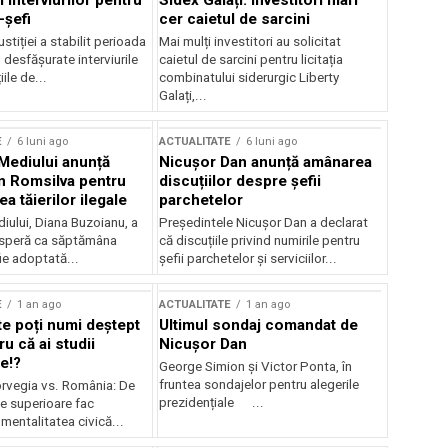
 interviurilor pentru
Sidex Galați: Investitori mari
-șefi
cer caietul de sarcini
stiției a stabilit perioada
Mai mulți investitori au solicitat
i desfășurate interviurile
caietul de sarcini pentru licitația
ile de...
combinatului siderurgic Liberty
Galați,...
E
6 luni ago
ACTUALITATE
6 luni ago
 Mediului anunță
Nicușor Dan anunță amânarea
n Romsilva pentru
discuțiilor despre șefii
 tăierilor ilegale
parchetelor
iului, Diana Buzoianu, a
Președintele Nicușor Dan a declarat
 speră ca săptămâna
că discuțiile privind numirile pentru
fie adoptată...
șefii parchetelor și serviciilor...
E
1 an ago
ACTUALITATE
1 an ago
te poți numi deștept
Ultimul sondaj comandat de
u că ai studii
Nicușor Dan
e!?
George Simion și Victor Ponta, în
fruntea sondajelor pentru alegerile
rvegia vs. România: De
prezidențiale ...
le superioare fac
 mentalitatea civică...