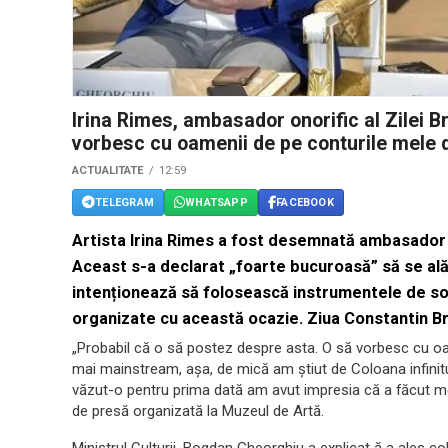
Irina Rimes, ambasador onorific al Zilei 
vorbesc cu oamenii de pe conturile mele
ACTUALITATE
12:59
TELEGRAM
WHATSAPP
FACEBOOK
Artista Irina Rimes a fost desemnată ambasador o
Aceast s-a declarat „foarte bucuroasă” să se alăt
intenționează să folosească instrumentele de so
organizate cu această ocazie. Ziua Constantin Br
„Probabil că o să postez despre asta. O să vorbesc cu o
mai mainstream, aşa, de mică am ştiut de Coloana infini
văzut-o pentru prima dată am avut impresia că a făcut me
de presă organizată la Muzeul de Artă.