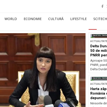
WORLD
ECONOMIE
CULTURĂ
LIFESTYLE
SCITECH
Sursă foto: Shutte
ACTUALITAT
Delta Dun
50 de mil
PNRR pen
esențiale
Aproape 50 
PNRR, pierdu
Delta Dunării
Sursă foto: Shutte
ACTUALITAT
Harta zăp
România c
depuneri 
Ninsorile di