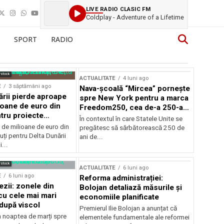
LIVE RADIO CLASIC FM
Coldplay - Adventure of a Lifetime
SPORT
RADIO
rstock
ACTUALITATE
4 luni ago
E
3 săptămâni ago
Nava-școală “Mircea” pornește
ării pierde aproape
spre New York pentru a marca
ioane de euro din
Freedom250, cea de-a 250-a
tru proiecte
aniversare a Statelor Unite
În contextul în care Statele Unite se
de milioane de euro din
pregătesc să sărbătorească 250 de
ți pentru Delta Dunării
ani de...
...
rstock
ACTUALITATE
6 luni ago
E
6 luni ago
Reforma administrației:
ezii: zonele din
Bolojan detaliază măsurile și
u cele mai mari
economiile planificate
după viscol
Premierul Ilie Bolojan a anunțat că
n noaptea de marți spre
elementele fundamentale ale reformei