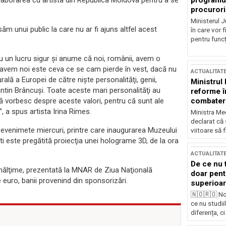
programul
olaborarea cu artista din Republica Moldova pentru a se
procurori
Ministerul Ju
 unui public la care nu ar fi ajuns altfel acest
în care vor f
pentru funcți
u un lucru sigur şi anume că noi, românii, avem o
avem noi este ceva ce se cam pierde în vest, dacă nu
ACTUALITAT
ală a Europei de către nişte personalităţi, genii,
Ministrul
ntin Brâncuşi. Toate aceste mari personalităţi au
reforme î
combaterea
să vorbesc despre aceste valori, pentru că sunt ale
, a spus artista Irina Rimes.
Ministra Med
declarat că
 evenimete miercuri, printre care inaugurarea Muzeului
viitoare să 
ti este pregătită proiecţia unei holograme 3D, de la ora
ACTUALITAT
De ce nu 
i înălţime, prezentată la MNAR de Ziua Naţională
doar pentr
euro, banii provenind din sponsorizări.
superioar
🇳🇴🇷🇴 No
ce nu studii
diferența, ci