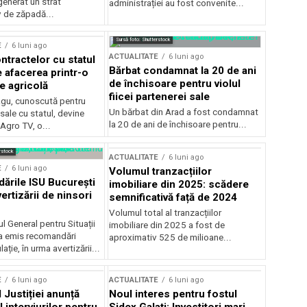
generat un strat
administrației au fost convenite...
v de zăpadă...
Sursă foto: Shutterstock
E
6 luni ago
ACTUALITATE
6 luni ago
ntractelor cu statul
Bărbat condamnat la 20 de ani
e afacerea printr-o
de închisoare pentru violul
e agricolă
fiicei partenerei sale
gu, cunoscută pentru
Un bărbat din Arad a fost condamnat
sale cu statul, devine
la 20 de ani de închisoare pentru...
 Agro TV, o...
rstock
ACTUALITATE
6 luni ago
E
6 luni ago
Volumul tranzacțiilor
rile ISU București
imobiliare din 2025: scădere
ertizării de ninsori
semnificativă față de 2024
Volumul total al tranzacțiilor
l General pentru Situații
imobiliare din 2025 a fost de
a emis recomandări
aproximativ 525 de milioane...
ție, în urma avertizării...
E
6 luni ago
ACTUALITATE
6 luni ago
 Justiției anunță
Noul interes pentru fostul