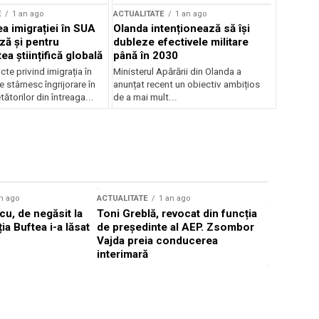
E
1 an ago
ACTUALITATE
1 an ago
a imigrației în SUA
Olanda intenționează să își
ză și pentru
dubleze efectivele militare
a științifică globală
până în 2030
cte privind imigrația în
Ministerul Apărării din Olanda a
e stârnesc îngrijorare în
anunțat recent un obiectiv ambițios
tătorilor din întreaga...
de a mai mult...
n ago
ACTUALITATE
1 an ago
ACTUALITATE
u, de negăsit la
Toni Greblă, revocat din funcția
Ilie Boloj
ția Buftea i-a lăsat
de președinte al AEP. Zsombor
alegerilor
Vajda preia conducerea
constituți
interimară
concentră
viitoarelo