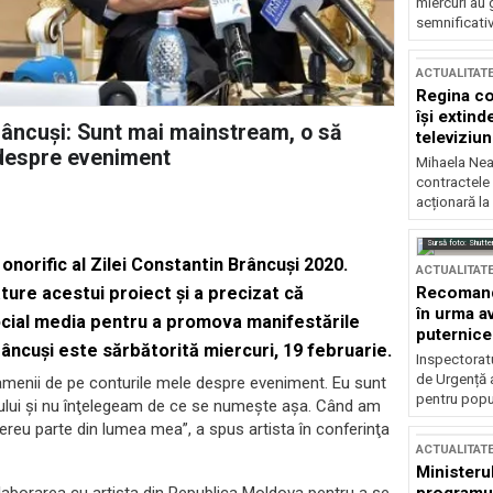
miercuri au 
semnificati
ACTUALITAT
Regina co
își extind
Brâncuși: Sunt mai mainstream, o să
televiziun
 despre eveniment
Mihaela Nea
contractele 
acționară la
Sursă foto: Shutte
norific al Zilei Constantin Brâncuşi 2020.
ACTUALITAT
Recomandă
ure acestui proiect și a precizat că
în urma av
cial media pentru a promova manifestările
puternice
âncuși este sărbătorită miercuri, 19 februarie.
Inspectoratu
de Urgență 
amenii de pe conturile mele despre eveniment. Eu sunt
pentru popula
tului şi nu înţelegeam de ce se numeşte aşa. Când am
reu parte din lumea mea”, a spus artista în conferinţa
ACTUALITAT
Ministerul