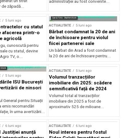
generat un strat
administrației au fost convenite...
v de zăpadă...
Sursă foto: Shutterstock
E
5 luni ago
ACTUALITATE
5 luni ago
ntractelor cu statul
Bărbat condamnat la 20 de ani
e afacerea printr-o
de închisoare pentru violul
e agricolă
fiicei partenerei sale
gu, cunoscută pentru
Un bărbat din Arad a fost condamnat
sale cu statul, devine
la 20 de ani de închisoare pentru...
 Agro TV, o...
rstock
ACTUALITATE
5 luni ago
E
5 luni ago
Volumul tranzacțiilor
rile ISU București
imobiliare din 2025: scădere
ertizării de ninsori
semnificativă față de 2024
Volumul total al tranzacțiilor
l General pentru Situații
imobiliare din 2025 a fost de
a emis recomandări
aproximativ 525 de milioane...
ție, în urma avertizării...
E
6 luni ago
ACTUALITATE
6 luni ago
 Justiției anunță
Noul interes pentru fostul