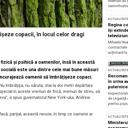
miercuri au 
semnificati
ACTUALITAT
Regina co
își extind
eze copacii, în locul celor dragi
televiziun
Mihaela Nea
contractele 
acționară la
fizică și psihică a oamenilor, însă în această
Sursă foto: Shutte
socială este una dintre cele mai bune măsuri
ACTUALITAT
Recomandă
a încurajează oamenii să îmbrățișeze copaci.
în urma av
 Nu îmbrățișa, nu săruta, stai la doi metri depărtare.
puternice
pecial în aceste vremuri de frică, vremuri de stres, să
Inspectoratu
neva”, a spus guvernatorul New York-ului, Andrew
de Urgență 
pentru popula
facă, parțial, această nevoie, în timp ce oamenii ar
ACTUALITAT
Ministerul