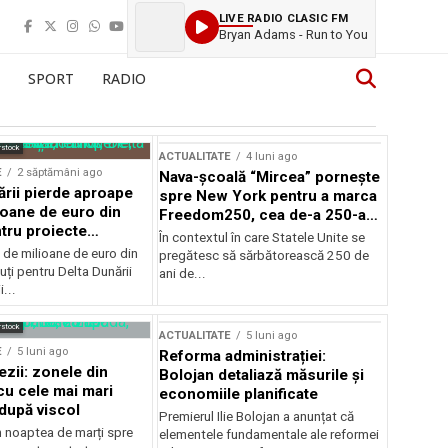
LIVE RADIO CLASIC FM
Bryan Adams - Run to You
SPORT
RADIO
rstock
ACTUALITATE
4 luni ago
E
2 săptămâni ago
Nava-școală “Mircea” pornește
ării pierde aproape
spre New York pentru a marca
ioane de euro din
Freedom250, cea de-a 250-a
tru proiecte
aniversare a Statelor Unite
În contextul în care Statele Unite se
de milioane de euro din
pregătesc să sărbătorească 250 de
ți pentru Delta Dunării
ani de...
...
rstock
ACTUALITATE
5 luni ago
E
5 luni ago
Reforma administrației:
ezii: zonele din
Bolojan detaliază măsurile și
u cele mai mari
economiile planificate
după viscol
Premierul Ilie Bolojan a anunțat că
n noaptea de marți spre
elementele fundamentale ale reformei