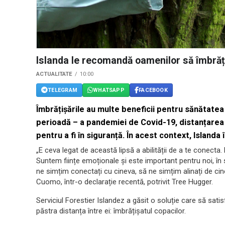
Islanda le recomandă oamenilor să îmbrățiș
ACTUALITATE
10:00
TELEGRAM
WHATSAPP
FACEBOOK
Îmbrățișările au multe beneficii pentru sănătatea 
perioadă – a pandemiei de Covid-19, distanțarea 
pentru a fi în siguranță. În acest context, Island
„E ceva legat de această lipsă a abilității de a te conecta.
Suntem ființe emoționale și este important pentru noi, în s
ne simțim conectați cu cineva, să ne simțim alinați de ci
Cuomo, într-o declarație recentă, potrivit Tree Hugger.
Serviciul Forestier Islandez a găsit o soluție care să satis
păstra distanța între ei: îmbrățișatul copacilor.