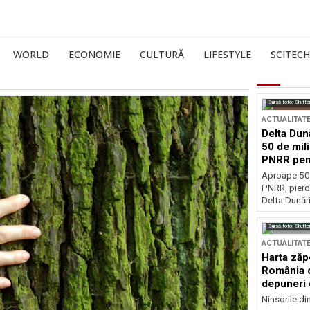
WORLD
ECONOMIE
CULTURĂ
LIFESTYLE
SCITECH
Sursă foto: Shutte
ACTUALITAT
Delta Dun
50 de mil
PNRR pen
esențiale
Aproape 50 
PNRR, pierdu
Delta Dunării
Sursă foto: Shutte
ACTUALITAT
Harta zăp
România c
depuneri 
Ninsorile di