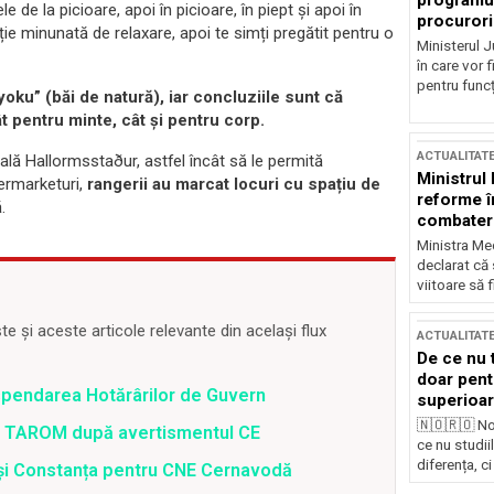
programul
 de la picioare, apoi în picioare, în piept și apoi în
procurori
ție minunată de relaxare, apoi te simți pregătit pentru o
Ministerul Ju
în care vor f
pentru funcți
yoku” (băi de natură), iar concluziile sunt că
t pentru minte, cât și pentru corp.
ACTUALITAT
ală Hallormsstaður, astfel încât să le permită
Ministrul
permarketuri,
rangerii au marcat locuri cu spațiu de
reforme î
.
combaterea
Ministra Med
declarat că
viitoare să 
 și aceste articole relevante din același flux
ACTUALITAT
De ce nu 
doar pentr
spendarea Hotărârilor de Guvern
superioar
🇳🇴🇷🇴 No
 a TAROM după avertismentul CE
ce nu studii
diferența, ci
i și Constanța pentru CNE Cernavodă