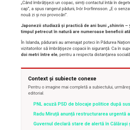
„Când îmbrățișezi un copac, simți contactul întâi în degetele
cap”, a spus rangerul pădurii, Þór Þorfinnsson. „E o senza
nouă zi și noi provocări”.
Japonezii studiază și practică de ani buni „shinrin – 
timpul petrecut în natură are numeroase beneficii atâ
În Islanda, pădurarii au amenajat poteci în Pădurea Națion
vizitatorilor să îmbrățișeze copacii în siguranță. Ca în su
doi metri între ele
, pentru a respecta distanțarea socială
Context și subiecte conexe
Pentru o imagine mai completă a subiectului, urmărește
editorial.
PNL acuză PSD de blocaje politice după su
Radu Miruță anunță restructurarea urgentă
Guvernul declară stare de alertă în Călăraș