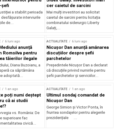
 interviurilor pentru
Sidex Galați: Investitori mari
-șefi
cer caietul de sarcini
stiției a stabilit perioada
Mai mulți investitori au solicitat
i desfășurate interviurile
caietul de sarcini pentru licitația
ile de...
combinatului siderurgic Liberty
Galați,...
E
6 luni ago
ACTUALITATE
6 luni ago
 Mediului anunță
Nicușor Dan anunță amânarea
n Romsilva pentru
discuțiilor despre șefii
 tăierilor ilegale
parchetelor
iului, Diana Buzoianu, a
Președintele Nicușor Dan a declarat
 speră ca săptămâna
că discuțiile privind numirile pentru
fie adoptată...
șefii parchetelor și serviciilor...
E
1 an ago
ACTUALITATE
1 an ago
te poți numi deștept
Ultimul sondaj comandat de
u că ai studii
Nicușor Dan
e!?
George Simion și Victor Ponta, în
fruntea sondajelor pentru alegerile
rvegia vs. România: De
prezidențiale ...
le superioare fac
 mentalitatea civică...