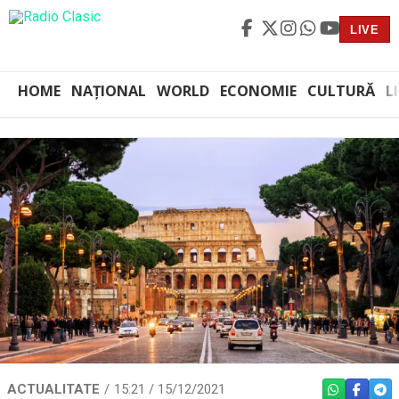
LIVE
HOME
NAȚIONAL
WORLD
ECONOMIE
CULTURĂ
L
ACTUALITATE
15:21 / 15/12/2021
WHATSAPP
FACEBO
TEL