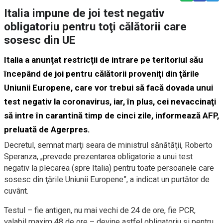
Italia impune de joi test negativ
obligatoriu pentru toţi călătorii care
sosesc din UE
Italia a anunţat restricţii de intrare pe teritoriul său
începând de joi pentru călătorii proveniţi din ţările
Uniunii Europene, care vor trebui să facă dovada unui
test negativ la coronavirus, iar, în plus, cei nevaccinaţi
să intre în carantină timp de cinci zile, informează AFP,
preluată de Agerpres.
Decretul, semnat marţi seara de ministrul sănătăţii, Roberto
Speranza, „prevede prezentarea obligatorie a unui test
negativ la plecarea (spre Italia) pentru toate persoanele care
sosesc din ţările Uniunii Europene”, a indicat un purtător de
cuvânt.
Testul – fie antigen, nu mai vechi de 24 de ore, fie PCR,
valabil maxim 48 de ore – devine astfel obligatoriu şi pentru