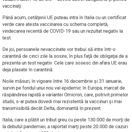
vaccinaţi.
Până acum, cetăţenii UE puteau intra în Italia cu un certificat
verde care atesta vaccinarea cu schema completă,
vindecarea recentă de COVID-19 sau un rezultat negativ la
test.
De joi, persoanele nevaccinate vor trebui să intre într-o
carantină de cinci zile la sosire, în plus faţă de obligaţia de a
prezenta un test negativ. Cele care sosesc din afara UE erau
deja plasate în carantină.
Noile măsuri, în vigoare între 16 decembrie şi 31 ianuarie,
survin pe fondul unui nou val epidemic în Europa, marcat de
răspândirea rapidă a variantei Omicron, care, potrivit primelor
studii, s-ar putea dovedi mai rezistentă la vaccinuri şi mai
transmisibilă decât Delta, dominantă în prezent.
Italia, care a plătit un tribut greu cu peste 130.000 de morţi de
la debutul pandemiei, a raportat marţi peste 20.000 de cazuri