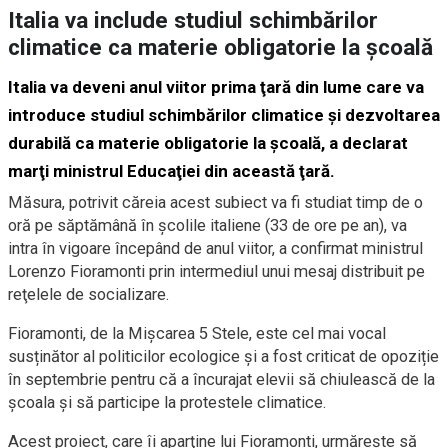
Italia va include studiul schimbărilor
climatice ca materie obligatorie la şcoală
Italia va deveni anul viitor prima ţară din lume care va
introduce studiul schimbărilor climatice şi dezvoltarea
durabilă ca materie obligatorie la şcoală, a declarat
marţi ministrul Educaţiei din această ţară.
Măsura, potrivit căreia acest subiect va fi studiat timp de o
oră pe săptămână în şcolile italiene (33 de ore pe an), va
intra în vigoare începând de anul viitor, a confirmat ministrul
Lorenzo Fioramonti prin intermediul unui mesaj distribuit pe
reţelele de socializare.
Fioramonti, de la Mișcarea 5 Stele, este cel mai vocal
susținător al politicilor ecologice și a fost criticat de opoziție
în septembrie pentru că a încurajat elevii să chiulească de la
școala și să participe la protestele climatice.
Acest proiect, care îi aparţine lui Fioramonti, urmăreşte să