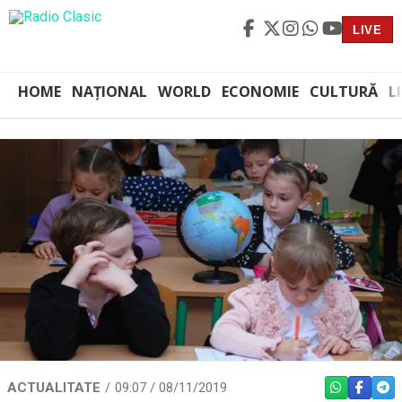
LIVE
HOME
NAȚIONAL
WORLD
ECONOMIE
CULTURĂ
L
ACTUALITATE
09:07 / 08/11/2019
WHATSAPP
FACEBO
TEL