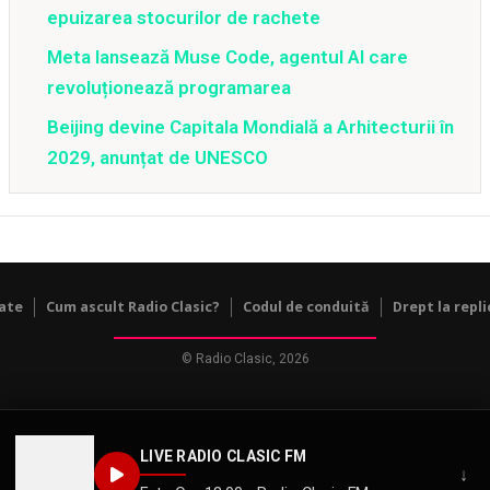
epuizarea stocurilor de rachete
Meta lansează Muse Code, agentul AI care
revoluționează programarea
Beijing devine Capitala Mondială a Arhitecturii în
2029, anunțat de UNESCO
tate
Cum ascult Radio Clasic?
Codul de conduită
Drept la repli
© Radio Clasic, 2026
LIVE RADIO CLASIC FM
↓