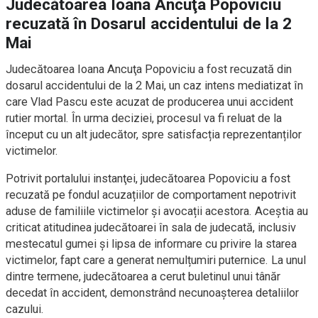
Judecătoarea Ioana Ancuţa Popoviciu
recuzată în Dosarul accidentului de la 2
Mai
Judecătoarea Ioana Ancuţa Popoviciu a fost recuzată din
dosarul accidentului de la 2 Mai, un caz intens mediatizat în
care Vlad Pascu este acuzat de producerea unui accident
rutier mortal. În urma deciziei, procesul va fi reluat de la
început cu un alt judecător, spre satisfacția reprezentanților
victimelor.
Potrivit portalului instanţei, judecătoarea Popoviciu a fost
recuzată pe fondul acuzațiilor de comportament nepotrivit
aduse de familiile victimelor și avocații acestora. Aceștia au
criticat atitudinea judecătoarei în sala de judecată, inclusiv
mestecatul gumei și lipsa de informare cu privire la starea
victimelor, fapt care a generat nemulțumiri puternice. La unul
dintre termene, judecătoarea a cerut buletinul unui tânăr
decedat în accident, demonstrând necunoașterea detaliilor
cazului.