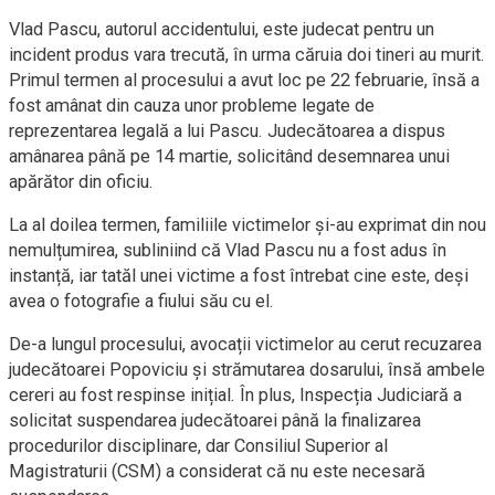
Vlad Pascu, autorul accidentului, este judecat pentru un
incident produs vara trecută, în urma căruia doi tineri au murit.
Primul termen al procesului a avut loc pe 22 februarie, însă a
fost amânat din cauza unor probleme legate de
reprezentarea legală a lui Pascu. Judecătoarea a dispus
amânarea până pe 14 martie, solicitând desemnarea unui
apărător din oficiu.
La al doilea termen, familiile victimelor și-au exprimat din nou
nemulțumirea, subliniind că Vlad Pascu nu a fost adus în
instanță, iar tatăl unei victime a fost întrebat cine este, deși
avea o fotografie a fiului său cu el.
De-a lungul procesului, avocații victimelor au cerut recuzarea
judecătoarei Popoviciu și strămutarea dosarului, însă ambele
cereri au fost respinse inițial. În plus, Inspecția Judiciară a
solicitat suspendarea judecătoarei până la finalizarea
procedurilor disciplinare, dar Consiliul Superior al
Magistraturii (CSM) a considerat că nu este necesară