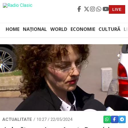
LIVE
HOME
NAȚIONAL
WORLD
ECONOMIE
CULTURĂ
L
ACTUALITATE
10:27 / 22/05/2024
WHATSAPP
FACEBO
TEL