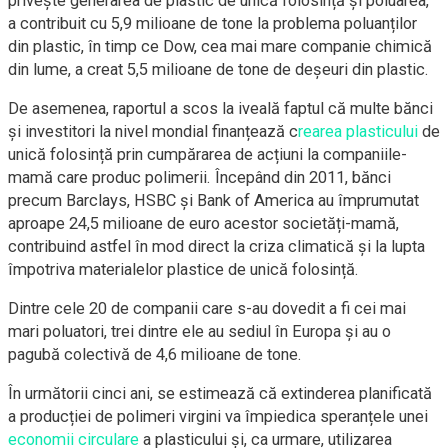
privește generarea de plastic de unică folosință și poluarea,
a contribuit cu 5,9 milioane de tone la problema poluanților
din plastic, în timp ce Dow, cea mai mare companie chimică
din lume, a creat 5,5 milioane de tone de deșeuri din plastic.
De asemenea, raportul a scos la iveală faptul că multe bănci
și investitori la nivel mondial finanțează c
rearea plasticului
de
unică folosință prin cumpărarea de acțiuni la companiile-
mamă care produc polimerii. Începând din 2011, bănci
precum Barclays, HSBC și Bank of America au împrumutat
aproape 24,5 milioane de euro acestor societăți-mamă,
contribuind astfel în mod direct la criza climatică și la lupta
împotriva materialelor plastice de unică folosință.
Dintre cele 20 de companii care s-au dovedit a fi cei mai
mari poluatori, trei dintre ele au sediul în Europa și au o
pagubă colectivă de 4,6 milioane de tone.
În următorii cinci ani, se estimează că extinderea planificată
a producției de polimeri virgini va împiedica speranțele unei
economii circulare
a plasticului și, ca urmare, utilizarea