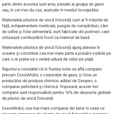
parte dintre acestea sunt arse, plasate la groapa de gunoi
sau, în cel mai rău caz, aruncate în mediul înconjurător.
Materialele plastice de unică folosinţă cum ar fi măştile de
faţă, echipamentele medicale, pungile de cumpărături, căni
de cafea şi folie alimentară, sunt fabricate din polimeri, care
utilizează combustibili fosili ca material de bază.
Materialele plastice de unică folosință ajung adesea în
oceane și constituie cea mai mare parte a poluării vizibile pe
care s-ar putea să o vedeți adusă de valuri pe plajă.
Raportul a constatat că în fruntea listei se află companii
precum ExxonMobil, o corporație de gaze, și Dow, un
producător de produse chimice, alături de Sinopec, o
companie petrolieră și chimică. Împreună, aceste trei
companii sunt responsabile pentru 16% din deșeurile globale
de plastic de unică folosință.
ExxonMobil, cea mai mare companie din lume în ceea ce