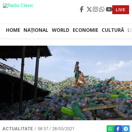
LIVE
HOME
NAȚIONAL
WORLD
ECONOMIE
CULTURĂ
L
ACTUALITATE
08:57 / 28/05/2021
WHATSAPP
FACEBO
TEL