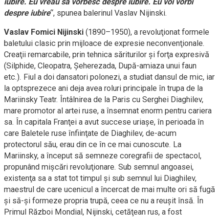
iubire. Eu vreau să vorbesc despre iubire. Eu voi vorbi
despre iubire
“, spunea balerinul Vaslav Nijinski.
Vaslav Fomici Nijinski
(1890–1950), a revoluţionat formele
baletului clasic prin mijloace de expresie neconvenţionale.
Creaţii remarcabile, prin tehnica săriturilor şi forţa expresivă
(Silphide, Cleopatra, Şeherezada, După-amiaza unui faun
etc.). Fiul a doi dansatori polonezi, a studiat dansul de mic, iar
la optsprezece ani deja avea roluri principale în trupa de la
Mariinsky Teatr. Întâlnirea de la Paris cu Serghei Diaghilev,
mare promotor al artei ruse, a însemnat enorm pentru cariera
sa. În capitala Franţei a avut succese uriaşe, în perioada în
care Baletele ruse înfiinţate de Diaghilev, de-acum
protectorul său, erau din ce în ce mai cunoscute. La
Mariinsky, a început să semneze coregrafii de spectacol,
propunând mişcări revoluţionare. Sub semnul angoasei,
existenţa sa a stat tot timpul şi sub semnul lui Diaghilev,
maestrul de care ucenicul a încercat de mai multe ori să fugă
şi să-şi formeze propria trupă, ceea ce nu a reuşit însă. În
Primul Război Mondial, Nijinski, cetăţean rus, a fost