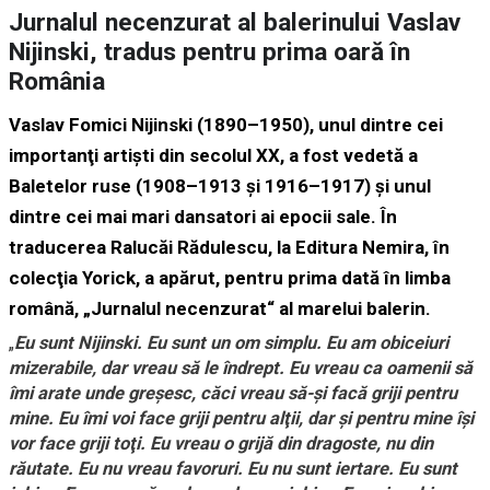
Jurnalul necenzurat al balerinului Vaslav
Nijinski, tradus pentru prima oară în
România
Vaslav Fomici Nijinski (1890–1950), unul dintre cei
importanţi artişti din secolul XX, a fost vedetă a
Baletelor ruse (1908–1913 şi 1916–1917) şi unul
dintre cei mai mari dansatori ai epocii sale. În
traducerea Ralucăi Rădulescu, la Editura Nemira, în
colecţia Yorick, a apărut, pentru prima dată în limba
română, „Jurnalul necenzurat“ al marelui balerin.
„
Eu sunt Nijinski. Eu sunt un om simplu. Eu am obiceiuri
mizerabile, dar vreau să le îndrept. Eu vreau ca oamenii să
îmi arate unde greşesc, căci vreau să-şi facă griji pentru
mine. Eu îmi voi face griji pentru alţii, dar şi pentru mine îşi
vor face griji toţi. Eu vreau o grijă din dragoste, nu din
răutate. Eu nu vreau favoruri. Eu nu sunt iertare. Eu sunt