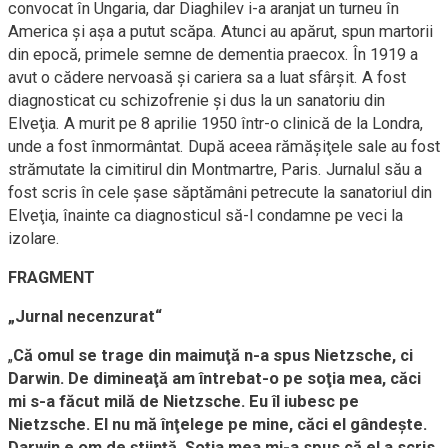
convocat în Ungaria, dar Diaghilev i-a aranjat un turneu în
America şi aşa a putut scăpa. Atunci au apărut, spun martorii
din epocă, primele semne de dementia praecox. În 1919 a
avut o cădere nervoasă şi cariera sa a luat sfârşit. A fost
diagnosticat cu schizofrenie şi dus la un sanatoriu din
Elveţia. A murit pe 8 aprilie 1950 într-o clinică de la Londra,
unde a fost înmormântat. După aceea rămăşiţele sale au fost
strămutate la cimitirul din Montmartre, Paris. Jurnalul său a
fost scris în cele şase săptămâni petrecute la sanatoriul din
Elveţia, înainte ca diagnosticul să-l condamne pe veci la
izolare.
FRAGMENT
„Jurnal necenzurat“
„
Că omul se trage din maimuţă n-a spus Nietzsche, ci
Darwin. De dimineaţă am întrebat-o pe soţia mea, căci
mi s-a făcut milă de Nietzsche. Eu îl iubesc pe
Nietzsche. El nu mă înţelege pe mine, căci el gândeşte.
Darwin e om de ştiinţă. Soţia mea mi-a spus că el a scris