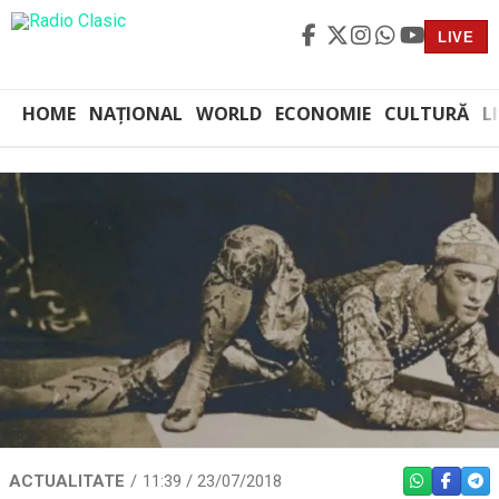
LIVE
HOME
NAȚIONAL
WORLD
ECONOMIE
CULTURĂ
L
ACTUALITATE
11:39 / 23/07/2018
WHATSAPP
FACEBO
TEL