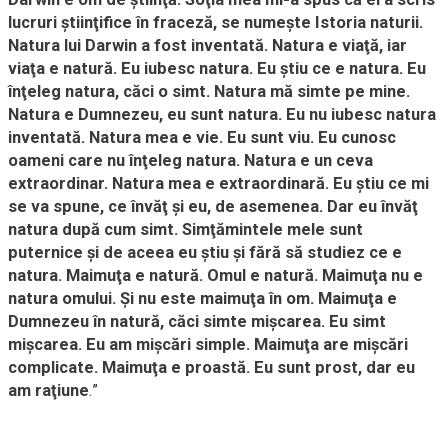
lucruri ştiinţifice în fraceză, se numeşte Istoria naturii.
Natura lui Darwin a fost inventată. Natura e viaţă, iar
viaţa e natură. Eu iubesc natura. Eu ştiu ce e natura. Eu
înţeleg natura, căci o simt. Natura mă simte pe mine.
Natura e Dumnezeu, eu sunt natura. Eu nu iubesc natura
inventată. Natura mea e vie. Eu sunt viu. Eu cunosc
oameni care nu înţeleg natura. Natura e un ceva
extraordinar. Natura mea e extraordinară. Eu ştiu ce mi
se va spune, ce învăţ şi eu, de asemenea. Dar eu învăţ
natura după cum simt. Simţămintele mele sunt
puternice şi de aceea eu ştiu şi fără să studiez ce e
natura. Maimuţa e natură. Omul e natură. Maimuţa nu e
natura omului. Şi nu este maimuţa în om. Maimuţa e
Dumnezeu în natură, căci simte mişcarea. Eu simt
mişcarea. Eu am mişcări simple. Maimuţa are mişcări
complicate. Maimuţa e proastă. Eu sunt prost, dar eu
am raţiune
.”