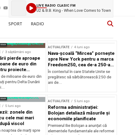
LIVE RADIO CLASIC FM
U2 & B.B. King - When Love Comes to Town
SPORT
RADIO
rstock
ACTUALITATE
4 luni ago
E
3 săptămâni ago
Nava-școală “Mircea” pornește
ării pierde aproape
spre New York pentru a marca
ioane de euro din
Freedom250, cea de-a 250-a
tru proiecte
aniversare a Statelor Unite
În contextul în care Statele Unite se
de milioane de euro din
pregătesc să sărbătorească 250 de
ți pentru Delta Dunării
ani de...
...
rstock
ACTUALITATE
5 luni ago
E
5 luni ago
Reforma administrației:
ezii: zonele din
Bolojan detaliază măsurile și
u cele mai mari
economiile planificate
după viscol
Premierul Ilie Bolojan a anunțat că
n noaptea de marți spre
elementele fundamentale ale reformei