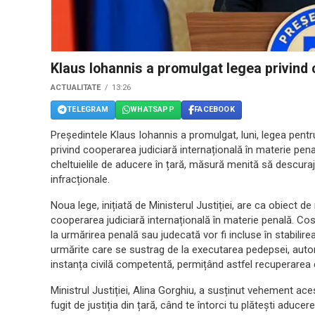
Klaus Iohannis a promulgat legea privind c
ACTUALITATE
13:26
TELEGRAM
WHATSAPP
FACEBOOK
Președintele Klaus Iohannis a promulgat, luni, legea pent
privind cooperarea judiciară internațională în materie pena
cheltuielile de aducere în țară, măsură menită să descuraje
infracționale.
Noua lege, inițiată de Ministerul Justiției, are ca obiect d
cooperarea judiciară internațională în materie penală. Cos
la urmărirea penală sau judecată vor fi incluse în stabilirea
urmărite care se sustrag de la executarea pedepsei, auto
instanța civilă competentă, permițând astfel recuperarea 
Ministrul Justiției, Alina Gorghiu, a susținut vehement aces
fugit de justiția din țară, când te întorci tu plătești aduce