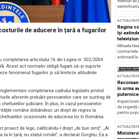
miercuri au 
semnificati
ACTUALITAT
Regina co
osturile de aducere în țară a fugarilor
își extind
televiziun
Mihaela Nea
contractele 
acționară la
ru completarea articolului 16 din Legea nr. 302/2004
lă. Acest act normativ obligă fugarii să-și suporte
Sursă foto: Shutte
ze fenomenul fugarilor și să limiteze atitudinile
ACTUALITAT
Recomandă
în urma av
e reglementare completarea cadrului legislativ privind
puternice
turile aferente preluării persoanelor care se sustrag de
Inspectoratu
 cheltuielilor judiciare. În plus, în cazul persoanelor
de Urgență 
ritățile române dobândesc un drept de regres la
pentru popula
cheltuielilor ocazionate de aducerea lor în România.
ACTUALITAT
t proiect de lege, calificându-l drept „de bun simț”. „Ai
Ministerul
rea ta în țară, nu statul român”, a declarat Gorghiu. Ea a