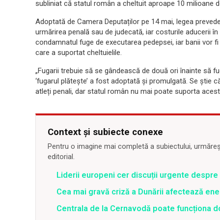
subliniat că statul român a cheltuit aproape 10 milioane de 
Adoptată de Camera Deputaților pe 14 mai, legea prevede d
urmărirea penală sau de judecată, iar costurile aducerii în ț
condamnatul fuge de executarea pedepsei, iar banii vor fi r
care a suportat cheltuielile.
„Fugarii trebuie să se gândească de două ori înainte să fu
‘fugarul plătește’ a fost adoptată și promulgată. Se știe 
atleți penali, dar statul român nu mai poate suporta aceste
Context și subiecte conexe
Pentru o imagine mai completă a subiectului, urmărește
editorial.
Liderii europeni cer discuții urgente despre 
Cea mai gravă criză a Dunării afectează ener
Centrala de la Cernavodă poate funcționa d