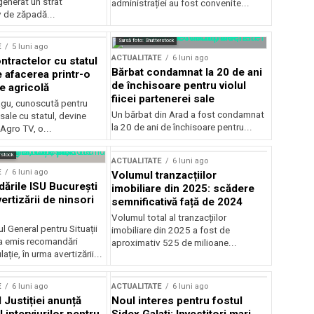
generat un strat
administrației au fost convenite...
v de zăpadă...
Sursă foto: Shutterstock
E
5 luni ago
ACTUALITATE
6 luni ago
ntractelor cu statul
Bărbat condamnat la 20 de ani
e afacerea printr-o
de închisoare pentru violul
e agricolă
fiicei partenerei sale
gu, cunoscută pentru
Un bărbat din Arad a fost condamnat
sale cu statul, devine
la 20 de ani de închisoare pentru...
 Agro TV, o...
rstock
ACTUALITATE
6 luni ago
E
6 luni ago
Volumul tranzacțiilor
rile ISU București
imobiliare din 2025: scădere
ertizării de ninsori
semnificativă față de 2024
Volumul total al tranzacțiilor
l General pentru Situații
imobiliare din 2025 a fost de
a emis recomandări
aproximativ 525 de milioane...
ție, în urma avertizării...
E
6 luni ago
ACTUALITATE
6 luni ago
 Justiției anunță
Noul interes pentru fostul