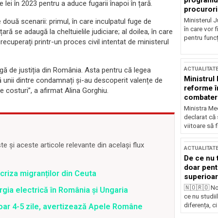
programul
lei în 2023 pentru a aduce fugarii înapoi în țară.
procurori
Ministerul Ju
ouă scenarii: primul, în care inculpatul fuge de
în care vor f
ară se adaugă la cheltuielile judiciare; al doilea, în care
pentru funcți
ecuperați printr-un proces civil intentat de ministerul
gă de justiția din România. Asta pentru că legea
ACTUALITAT
Ministrul
că unii dintre condamnați și-au descoperit valențe de
reforme î
 costuri”, a afirmat Alina Gorghiu.
combaterea
Ministra Med
declarat că
viitoare să 
 și aceste articole relevante din același flux
ACTUALITAT
De ce nu 
doar pentr
criza migranților din Ceuta
superioar
🇳🇴🇷🇴 No
gia electrică în România și Ungaria
ce nu studii
diferența, ci
oar 4-5 zile, avertizează Apele Române