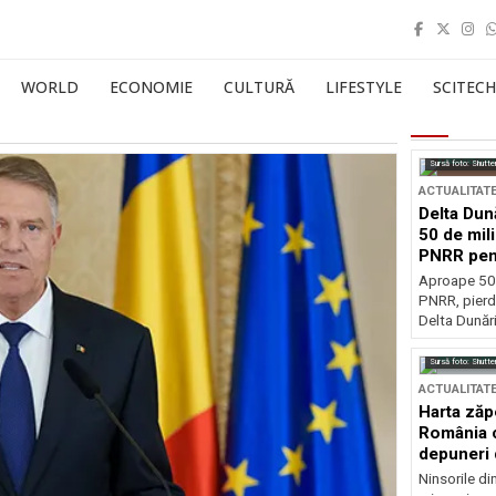
WORLD
ECONOMIE
CULTURĂ
LIFESTYLE
SCITECH
Sursă foto: Shutte
ACTUALITAT
Delta Dun
50 de mil
PNRR pen
esențiale
Aproape 50 
PNRR, pierdu
Delta Dunării
Sursă foto: Shutte
ACTUALITAT
Harta zăp
România c
depuneri 
Ninsorile di