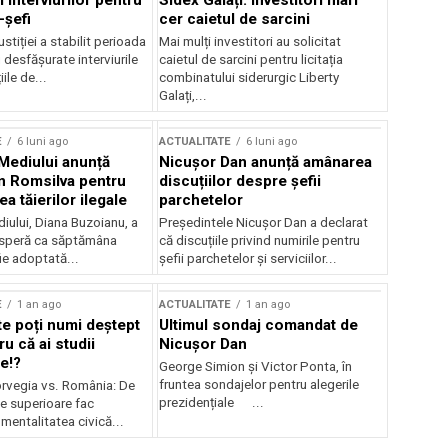
 interviurilor pentru
Sidex Galați: Investitori mari
-șefi
cer caietul de sarcini
stiției a stabilit perioada
Mai mulți investitori au solicitat
i desfășurate interviurile
caietul de sarcini pentru licitația
ile de...
combinatului siderurgic Liberty
Galați,...
E
6 luni ago
ACTUALITATE
6 luni ago
 Mediului anunță
Nicușor Dan anunță amânarea
n Romsilva pentru
discuțiilor despre șefii
 tăierilor ilegale
parchetelor
iului, Diana Buzoianu, a
Președintele Nicușor Dan a declarat
 speră ca săptămâna
că discuțiile privind numirile pentru
fie adoptată...
șefii parchetelor și serviciilor...
E
1 an ago
ACTUALITATE
1 an ago
te poți numi deștept
Ultimul sondaj comandat de
u că ai studii
Nicușor Dan
e!?
George Simion și Victor Ponta, în
fruntea sondajelor pentru alegerile
rvegia vs. România: De
prezidențiale ...
le superioare fac
 mentalitatea civică...