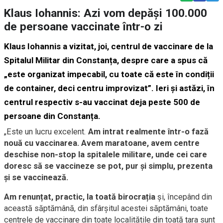
Klaus Iohannis: Azi vom depăși 100.000
de persoane vaccinate într-o zi
Klaus Iohannis a vizitat, joi, centrul de vaccinare de la
Spitalul Militar din Constanța, despre care a spus că
„este organizat impecabil, cu toate că este în condiții
de container, deci centru improvizat”. Ieri și astăzi, în
centrul respectiv s-au vaccinat deja peste 500 de
persoane din Constanța.
„Este un lucru excelent.
Am intrat realmente într-o fază
nouă cu vaccinarea. Avem maratoane, avem centre
deschise non-stop la spitalele militare, unde cei care
doresc să se vaccineze se pot, pur și simplu, prezenta
și se vaccinează.
Am renunțat, practic, la toată birocrația
și, începând din
această săptămână, din sfârșitul acestei săptămâni, toate
centrele de vaccinare din toate localitățile din toată țara sunt