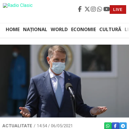
LIVE
HOME
NAȚIONAL
WORLD
ECONOMIE
CULTURĂ
L
ACTUALITATE
14:54 / 06/05/2021
WHATSAPP
FACEBO
TEL