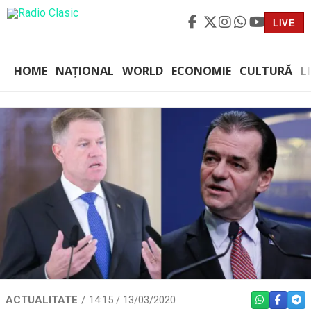
LIVE
HOME
NAȚIONAL
WORLD
ECONOMIE
CULTURĂ
L
ACTUALITATE
14:15 / 13/03/2020
WHATSAPP
FACEBO
TEL