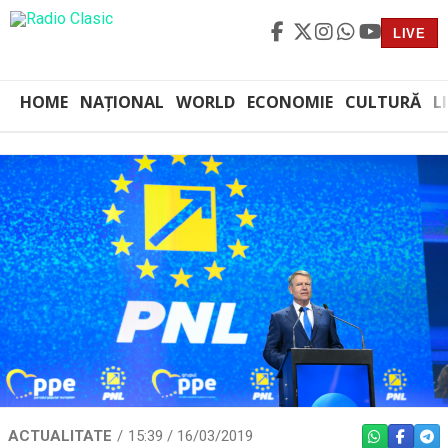
LIVE
HOME
NAȚIONAL
WORLD
ECONOMIE
CULTURĂ
L
ACTUALITATE
15:39 / 16/03/2019
WHATSAPP
FACEBO
TEL