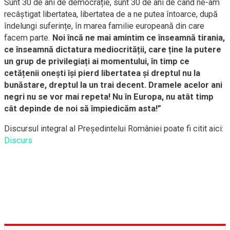
Sunt 30 de ani de democrație, sunt 30 de ani de când ne-am
recâștigat libertatea, libertatea de a ne putea întoarce, după
îndelungi suferințe, în marea familie europeană din care
facem parte.
Noi încă ne mai amintim ce înseamnă tirania,
ce înseamnă dictatura mediocrității, care ține la putere
un grup de privilegiați ai momentului, în timp ce
cetățenii onești își pierd libertatea și dreptul nu la
bunăstare, dreptul la un trai decent. Dramele acelor ani
negri nu se vor mai repeta! Nu în Europa, nu atât timp
cât depinde de noi să împiedicăm asta!”
Discursul integral al Președintelui României poate fi citit aici:
Discurs