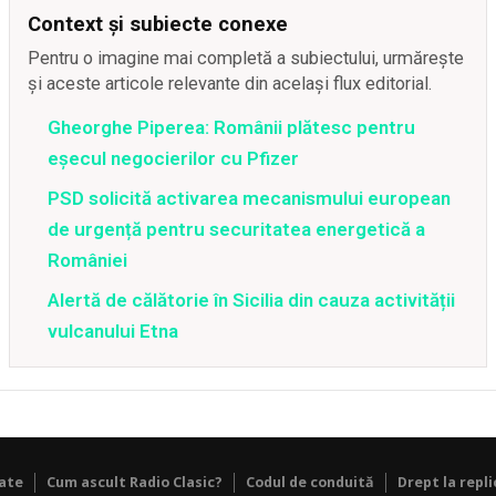
Context și subiecte conexe
Pentru o imagine mai completă a subiectului, urmărește
și aceste articole relevante din același flux editorial.
Gheorghe Piperea: Românii plătesc pentru
eșecul negocierilor cu Pfizer
PSD solicită activarea mecanismului european
de urgență pentru securitatea energetică a
României
Alertă de călătorie în Sicilia din cauza activității
vulcanului Etna
tate
Cum ascult Radio Clasic?
Codul de conduită
Drept la repli