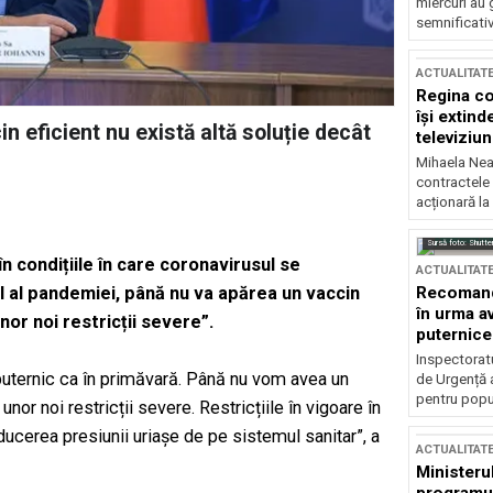
miercuri au 
semnificati
ACTUALITAT
Regina co
își extind
 eficient nu există altă soluție decât
televiziun
Mihaela Nea
contractele 
acționară la
Sursă foto: Shutte
în condițiile în care coronavirusul se
ACTUALITAT
Recomandă
l al pandemiei, până nu va apărea un vaccin
în urma av
nor noi restricții severe”.
puternice
Inspectoratu
uternic ca în primăvară. Până nu vom avea un
de Urgență 
pentru popula
nor noi restricții severe. Restricțiile în vigoare în
ducerea presiunii uriașe de pe sistemul sanitar”, a
ACTUALITAT
Ministerul