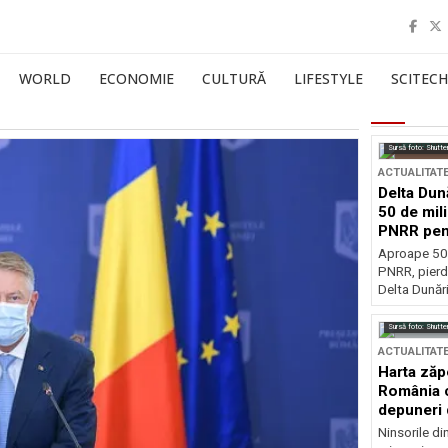
WORLD
ECONOMIE
CULTURĂ
LIFESTYLE
SCITECH
Sursă foto: Shutte
ACTUALITAT
Delta Dun
50 de mil
PNRR pen
esențiale
Aproape 50 
PNRR, pierdu
Delta Dunării
Sursă foto: Shutte
ACTUALITAT
Harta zăp
România c
depuneri 
Ninsorile di