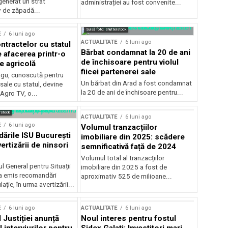
generat un strat
administrației au fost convenite...
v de zăpadă...
Sursă foto: Shutterstock
E
6 luni ago
ACTUALITATE
6 luni ago
ntractelor cu statul
Bărbat condamnat la 20 de ani
e afacerea printr-o
de închisoare pentru violul
e agricolă
fiicei partenerei sale
gu, cunoscută pentru
Un bărbat din Arad a fost condamnat
sale cu statul, devine
la 20 de ani de închisoare pentru...
 Agro TV, o...
rstock
ACTUALITATE
6 luni ago
E
6 luni ago
Volumul tranzacțiilor
rile ISU București
imobiliare din 2025: scădere
ertizării de ninsori
semnificativă față de 2024
Volumul total al tranzacțiilor
l General pentru Situații
imobiliare din 2025 a fost de
a emis recomandări
aproximativ 525 de milioane...
ție, în urma avertizării...
E
6 luni ago
ACTUALITATE
6 luni ago
 Justiției anunță
Noul interes pentru fostul