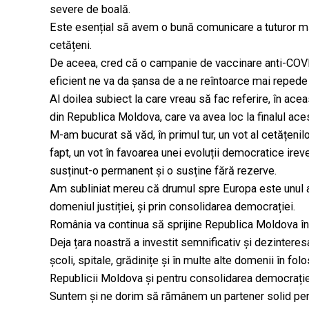
severe de boală.
Este esențial să avem o bună comunicare a tuturor măs
cetățeni.
De aceea, cred că o campanie de vaccinare anti-COVID
eficient ne va da șansa de a ne reîntoarce mai repede 
Al doilea subiect la care vreau să fac referire, în acea
din Republica Moldova, care va avea loc la finalul ac
M-am bucurat să văd, în primul tur, un vot al cetățenil
fapt, un vot în favoarea unei evoluții democratice ire
susținut-o permanent și o susține fără rezerve.
Am subliniat mereu că drumul spre Europa este unul al
domeniul justiției, și prin consolidarea democrației.
România va continua să sprijine Republica Moldova în 
Deja țara noastră a investit semnificativ și dezinteresa
școli, spitale, grădinițe și în multe alte domenii în fol
Republicii Moldova și pentru consolidarea democrație
Suntem și ne dorim să rămânem un partener solid pent