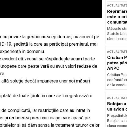
ACTUALITAT
Reprimare
este o cri
comunitate
Măsurile stri
Statele Unit
 cu privire la gestionarea epidemiei, cu accent pe
rândul cerce
D-19, ședință la care au participat premierul, mai
 experiență în domeniu.
ACTUALITAT
Cristian 
e evident că virusul se răspândește acum foarte
putea păr
 europene care peste vară au avut valori reduse de
ANPC
re.
Cristian Po
confruntă cu
 altă soluție decât impunerea unor noi măsuri
de la conduc
ptată de toate țările în care se înregistrează o
ACTUALITAT
Bolojan a
un avion d
e complicată, iar restricțiile care au intrat în
Președintele
iei și reducerea presiunii uriașe care apasă pe
Bolojan, a f
italelor și să dăm șansa la tratament tuturor celor
clasa econom