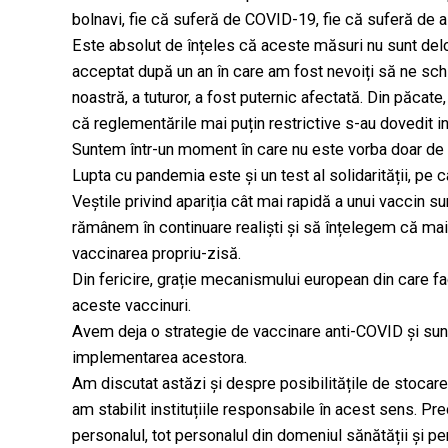
bolnavi, fie că suferă de COVID-19, fie că suferă de al
Este absolut de înțeles că aceste măsuri nu sunt del
acceptat după un an în care am fost nevoiți să ne sch
noastră, a tuturor, a fost puternic afectată. Din păcate,
că reglementările mai puțin restrictive s-au dovedit in
Suntem într-un moment în care nu este vorba doar de fiec
Lupta cu pandemia este și un test al solidarității, pe 
Veștile privind apariția cât mai rapidă a unui vaccin 
rămânem în continuare realiști și să înțelegem că mai
vaccinarea propriu-zisă.
Din fericire, grație mecanismului european din care f
aceste vaccinuri.
Avem deja o strategie de vaccinare anti-COVID și sunt s
implementarea acestora.
Am discutat astăzi și despre posibilitățile de stocare ș
am stabilit instituțiile responsabile în acest sens. Pr
personalul, tot personalul din domeniul sănătății și 