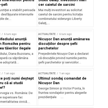
 interviurilor pentru
Sidex Galați: Investitori mari
-șefi
cer caietul de sarcini
stiției a stabilit perioada
Mai mulți investitori au solicitat
i desfășurate interviurile
caietul de sarcini pentru licitația
ile de...
combinatului siderurgic Liberty
Galați,...
E
6 luni ago
ACTUALITATE
6 luni ago
 Mediului anunță
Nicușor Dan anunță amânarea
n Romsilva pentru
discuțiilor despre șefii
 tăierilor ilegale
parchetelor
iului, Diana Buzoianu, a
Președintele Nicușor Dan a declarat
 speră ca săptămâna
că discuțiile privind numirile pentru
fie adoptată...
șefii parchetelor și serviciilor...
E
1 an ago
ACTUALITATE
1 an ago
te poți numi deștept
Ultimul sondaj comandat de
u că ai studii
Nicușor Dan
e!?
George Simion și Victor Ponta, în
fruntea sondajelor pentru alegerile
rvegia vs. România: De
prezidențiale ...
le superioare fac
 mentalitatea civică...