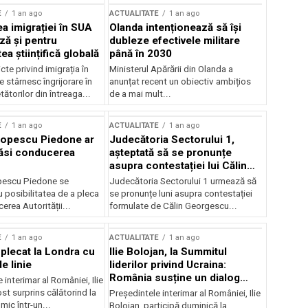
E
1 an ago
ACTUALITATE
1 an ago
a imigrației în SUA
Olanda intenționează să își
ză și pentru
dubleze efectivele militare
a științifică globală
până în 2030
cte privind imigrația în
Ministerul Apărării din Olanda a
e stârnesc îngrijorare în
anunțat recent un obiectiv ambițios
tătorilor din întreaga...
de a mai mult...
E
1 an ago
ACTUALITATE
1 an ago
Popescu Piedone ar
Judecătoria Sectorului 1,
ăsi conducerea
așteptată să se pronunțe
asupra contestației lui Călin
Georgescu privind controlul
pescu Piedone se
Judecătoria Sectorului 1 urmează să
judiciar
 posibilitatea de a pleca
se pronunțe luni asupra contestației
erea Autorității...
formulate de Călin Georgescu...
E
1 an ago
ACTUALITATE
1 an ago
 plecat la Londra cu
Ilie Bolojan, la Summitul
e linie
liderilor privind Ucraina:
România susține un dialog
 interimar al României, Ilie
transatlantic pentru securitate
ost surprins călătorind la
Președintele interimar al României, Ilie
și stabilitate
ic într-un...
Bolojan, participă duminică la