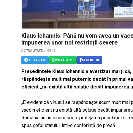
Klaus Iohannis: Până nu vom avea un vaccin
impunerea unor noi restricții severe
ACTUALITATE
09:42
TELEGRAM
WHATSAPP
FACEBOOK
Președintele Klaus Iohannis a avertizat marți că, 
răspândește mult mai puternic decât în primul va
eficient „nu există altă soluție decât impunerea u
„E evident că virusul se răspândește acum mult mai p
vaccin eficient nu există altă soluție decât impunerea u
România au un singur scop: protejarea populației și re
spus șeful statului, într-o conferință de presă.