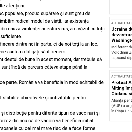
te afecțiuni.
oc populare, produc supărare și sunt greu de
imbăm radical modul de viață, iar existența
ACTUALITAT
 din cauza virulenței acestui virus, am văzut cu toții
Ucraina d
dezastruo
suficiente.
Washingto
are dintre noi în parte, ci de noi toți la un loc.
incertitud
Indiferent d
care suntem obligați să îl trecem.
Volodimir Ze
capcană dip
sunt destul de bune în acest moment, dar trebuie să
 sunt încă de parcurs câteva etape până la
ACTUALITAT
ace parte, România va beneficia în mod echitabil de
Protest A
Miting îm
Ciolacu ș
tabilite obiectivele și activitățile pentru
Victoriei
Alianța pen
(AUR) a org
în Piața Univ
i distribuție pentru diferite tipuri de vaccinuri și
ecizez din nou că de vaccin va beneficia inițial
persoanele cu cel mai mare risc de a face forme