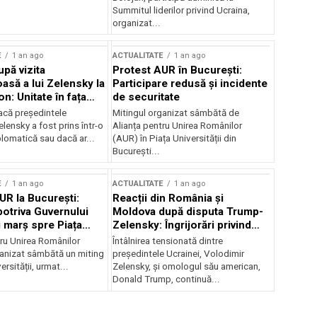
Summitul liderilor privind Ucraina,
organizat...
E
1 an ago
ACTUALITATE
1 an ago
upă vizita
Protest AUR în București:
asă a lui Zelensky la
Participare redusă și incidente
n: Unitate în fața
de securitate
inii
acă președintele
Mitingul organizat sâmbătă de
lensky a fost prins într-o
Alianța pentru Unirea Românilor
lomatică sau dacă ar...
(AUR) în Piața Universității din
București...
E
1 an ago
ACTUALITATE
1 an ago
UR la București:
Reacții din România și
potriva Guvernului
Moldova după disputa Trump-
i marș spre Piața
Zelensky: Îngrijorări privind
securitatea regională
tru Unirea Românilor
Întâlnirea tensionată dintre
anizat sâmbătă un miting
președintele Ucrainei, Volodimir
ersității, urmat...
Zelensky, și omologul său american,
Donald Trump, continuă...