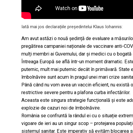
Iată mai jos declarațiile președintelui Klaus Iohannis:
Am avut astăzi o nouă ședință de evaluare a măsurilor
pregătirea campaniei naționale de vaccinare anti-COVI
mulți membri ai Guvernului, dar și medici cu o bogată
Întreaga Europă se află într-un moment dramatic. Est
puternic, mult mai puternic decât în primăvară. State
îmbolnăvire sunt acum în pragul unei mari crize sanita
Până când nu vom avea un vaccin eficient, nu există o
restrictive severe pentru a plafona curba infectărilor.
Aceasta este singura strategie funcțională și este ado
explozie de cazuri noi de îmbolnăvire.
România se confruntă la rândul ei cu o situație extrem d
vigoare de ieri au un singur scop – protejarea populaț
sistemul sanitar. Este imperativ să evităm blocarea sp