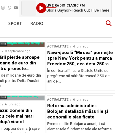
LIVE RADIO CLASIC FM
Gloria Gaynor - Reach Out Ill Be There
SPORT
RADIO
rstock
ACTUALITATE
4 luni ago
E
3 săptămâni ago
Nava-școală “Mircea” pornește
ării pierde aproape
spre New York pentru a marca
ioane de euro din
Freedom250, cea de-a 250-a
tru proiecte
aniversare a Statelor Unite
În contextul în care Statele Unite se
de milioane de euro din
pregătesc să sărbătorească 250 de
ți pentru Delta Dunării
ani de...
...
rstock
ACTUALITATE
6 luni ago
E
6 luni ago
Reforma administrației:
ezii: zonele din
Bolojan detaliază măsurile și
u cele mai mari
economiile planificate
după viscol
Premierul Ilie Bolojan a anunțat că
n noaptea de marți spre
elementele fundamentale ale reformei