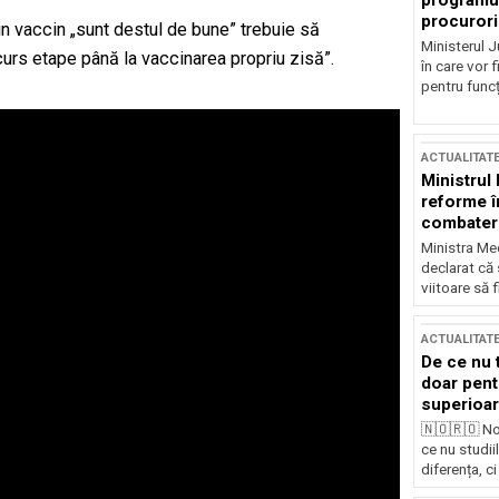
programul
procurori
un vaccin „sunt destul de bune” trebuie să
Ministerul Ju
urs etape până la vaccinarea propriu zisă”.
în care vor f
pentru funcți
ACTUALITAT
Ministrul
reforme î
combaterea
Ministra Med
declarat că
viitoare să 
ACTUALITAT
De ce nu 
doar pentr
superioar
🇳🇴🇷🇴 No
ce nu studii
diferența, ci