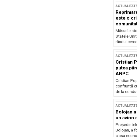
ACTUALITAT
Reprimare
este o cri
comunitate
Măsurile stri
Statele Unit
rândul cerce
ACTUALITAT
Cristian 
putea păr
ANPC
Cristian Po
confruntă cu
de la conduc
ACTUALITAT
Bolojan a
un avion d
Președintele
Bolojan, a f
clasa econom