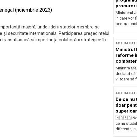
programul
procurori
 Senegal (noiembrie 2023)
Ministerul Ju
în care vor f
pentru funcți
portanță majoră, unde liderii statelor membre se
 și securitate internațională. Participarea președintelui
transatlantică și importanța colaborării strategice în
ACTUALITAT
Ministrul
reforme î
combaterea
Ministra Med
declarat că
viitoare să 
ACTUALITAT
De ce nu 
doar pentr
superioar
🇳🇴🇷🇴 No
ce nu studii
diferența, ci