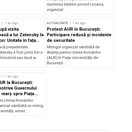
Summitul liderilor privind Ucraina,
organizat...
E
1 an ago
ACTUALITATE
1 an ago
upă vizita
Protest AUR în București:
asă a lui Zelensky la
Participare redusă și incidente
n: Unitate în fața
de securitate
inii
acă președintele
Mitingul organizat sâmbătă de
lensky a fost prins într-o
Alianța pentru Unirea Românilor
lomatică sau dacă ar...
(AUR) în Piața Universității din
București...
E
1 an ago
UR la București:
potriva Guvernului
i marș spre Piața
tru Unirea Românilor
anizat sâmbătă un miting
ersității, urmat...