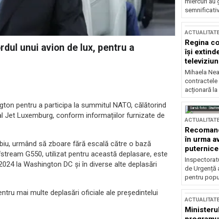
miercuri au 
semnificati
ACTUALITAT
Regina co
dul unui avion de lux, pentru a
își extind
televiziun
Mihaela Nea
contractele 
acționară la
gton pentru a participa la summitul NATO, călătorind
Sursă foto: Shutte
al Jet Luxemburg, conform informațiilor furnizate de
ACTUALITAT
Recomandă
în urma av
Sibiu, urmând să zboare fără escală către o bază
puternice
stream G550, utilizat pentru această deplasare, este
Inspectoratu
2024 la Washington DC și în diverse alte deplasări
de Urgență 
pentru popula
entru mai multe deplasări oficiale ale președintelui
ACTUALITAT
Ministerul