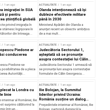
E
1 an ago
ACTUALITATE
1 an ago
a imigrației în SUA
Olanda intenționează să își
ză și pentru
dubleze efectivele militare
a științifică globală
până în 2030
cte privind imigrația în
Ministerul Apărării din Olanda a
e stârnesc îngrijorare în
anunțat recent un obiectiv ambițios
tătorilor din întreaga...
de a mai mult...
E
1 an ago
ACTUALITATE
1 an ago
Popescu Piedone ar
Judecătoria Sectorului 1,
ăsi conducerea
așteptată să se pronunțe
asupra contestației lui Călin
Georgescu privind controlul
pescu Piedone se
Judecătoria Sectorului 1 urmează să
judiciar
 posibilitatea de a pleca
se pronunțe luni asupra contestației
erea Autorității...
formulate de Călin Georgescu...
E
1 an ago
ACTUALITATE
1 an ago
 plecat la Londra cu
Ilie Bolojan, la Summitul
e linie
liderilor privind Ucraina:
România susține un dialog
 interimar al României, Ilie
transatlantic pentru securitate
ost surprins călătorind la
Președintele interimar al României, Ilie
și stabilitate
ic într-un...
Bolojan, participă duminică la