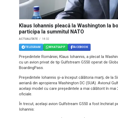
Klaus Iohannis pleacă la Washington la bor
participa la summitul NATO
ACTUALITATE
18:32
TELEGRAM
WHATSAPP
FACEBOOK
Președintele României, Klaus Iohannis, a plecat la Washin
cu un avion privat de tip Gulfstream G550 operat de Glob
BoardingPass.
Președintele Iohannis și-a început călătoria marți, de la 
aeriană din apropierea Washington DC (SUA). Avionul Gulf
același model cu care președintele a mai călătorit în mai 
oficiale.
În trecut, același avion Gulfstream G550 a fost închiriat p
Iohannis: