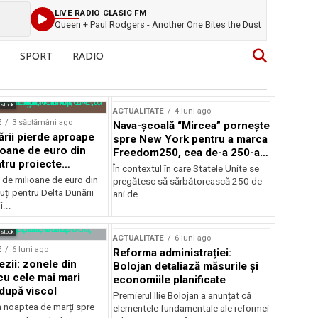
LIVE RADIO CLASIC FM
Queen + Paul Rodgers - Another One Bites the Dust
SPORT
RADIO
rstock
ACTUALITATE
4 luni ago
E
3 săptămâni ago
Nava-școală “Mircea” pornește
ării pierde aproape
spre New York pentru a marca
ioane de euro din
Freedom250, cea de-a 250-a
tru proiecte
aniversare a Statelor Unite
În contextul în care Statele Unite se
de milioane de euro din
pregătesc să sărbătorească 250 de
ți pentru Delta Dunării
ani de...
...
rstock
ACTUALITATE
6 luni ago
E
6 luni ago
Reforma administrației:
ezii: zonele din
Bolojan detaliază măsurile și
u cele mai mari
economiile planificate
după viscol
Premierul Ilie Bolojan a anunțat că
n noaptea de marți spre
elementele fundamentale ale reformei