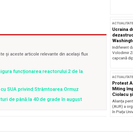
ACTUALITAT
Ucraina d
dezastruo
Washingto
incertitud
Indiferent d
Volodimir Ze
 și aceste articole relevante din același flux
capcană dip
gura funcționarea reactorului 2 de la
ACTUALITAT
Protest A
Miting îm
rd cu SUA privind Strâmtoarea Ormuz
Ciolacu ș
uri de până la 40 de grade în august
Victoriei
Alianța pen
(AUR) a org
în Piața Univ