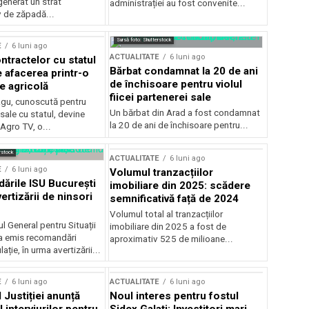
generat un strat
administrației au fost convenite...
v de zăpadă...
Sursă foto: Shutterstock
E
6 luni ago
ACTUALITATE
6 luni ago
ntractelor cu statul
Bărbat condamnat la 20 de ani
e afacerea printr-o
de închisoare pentru violul
e agricolă
fiicei partenerei sale
gu, cunoscută pentru
Un bărbat din Arad a fost condamnat
sale cu statul, devine
la 20 de ani de închisoare pentru...
 Agro TV, o...
rstock
ACTUALITATE
6 luni ago
E
6 luni ago
Volumul tranzacțiilor
rile ISU București
imobiliare din 2025: scădere
ertizării de ninsori
semnificativă față de 2024
Volumul total al tranzacțiilor
l General pentru Situații
imobiliare din 2025 a fost de
a emis recomandări
aproximativ 525 de milioane...
ție, în urma avertizării...
E
6 luni ago
ACTUALITATE
6 luni ago
 Justiției anunță
Noul interes pentru fostul