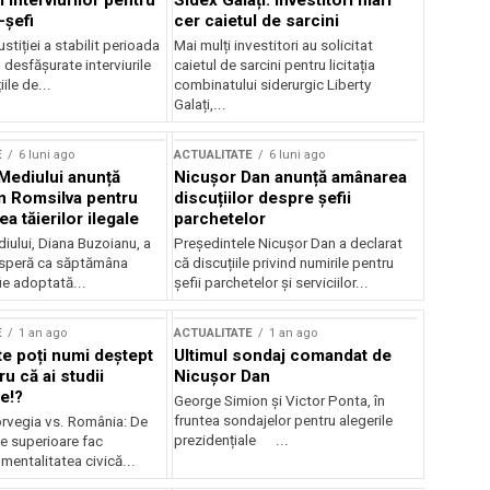
 interviurilor pentru
Sidex Galați: Investitori mari
-șefi
cer caietul de sarcini
stiției a stabilit perioada
Mai mulți investitori au solicitat
i desfășurate interviurile
caietul de sarcini pentru licitația
ile de...
combinatului siderurgic Liberty
Galați,...
E
6 luni ago
ACTUALITATE
6 luni ago
 Mediului anunță
Nicușor Dan anunță amânarea
n Romsilva pentru
discuțiilor despre șefii
 tăierilor ilegale
parchetelor
iului, Diana Buzoianu, a
Președintele Nicușor Dan a declarat
 speră ca săptămâna
că discuțiile privind numirile pentru
fie adoptată...
șefii parchetelor și serviciilor...
E
1 an ago
ACTUALITATE
1 an ago
te poți numi deștept
Ultimul sondaj comandat de
u că ai studii
Nicușor Dan
e!?
George Simion și Victor Ponta, în
fruntea sondajelor pentru alegerile
rvegia vs. România: De
prezidențiale ...
le superioare fac
 mentalitatea civică...