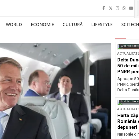
WORLD
ECONOMIE
CULTURĂ
LIFESTYLE
SCITECH
Sursă foto: Shutte
ACTUALITAT
Delta Dun
50 de mil
PNRR pen
esențiale
Aproape 50 
PNRR, pierdu
Delta Dunării
Sursă foto: Shutte
ACTUALITAT
Harta zăp
România c
depuneri 
Ninsorile di