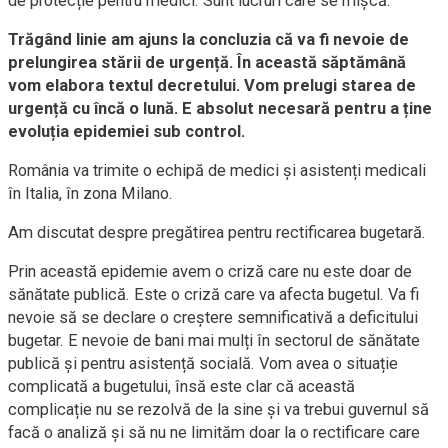
de protecție pentru medici. Sunt lucruri care se mișcă.
Trăgând linie am ajuns la concluzia că va fi nevoie de
prelungirea stării de urgență. În această săptămână
vom elabora textul decretului. Vom prelugi starea de
urgență cu încă o lună. E absolut necesară pentru a ține
evoluția epidemiei sub control.
România va trimite o echipă de medici și asistenți medicali
în Italia, în zona Milano.
Am discutat despre pregătirea pentru rectificarea bugetară.
Prin această epidemie avem o criză care nu este doar de
sănătate publică. Este o criză care va afecta bugetul. Va fi
nevoie să se declare o creștere semnificativă a deficitului
bugetar. E nevoie de bani mai mulți în sectorul de sănătate
publică și pentru asistență socială. Vom avea o situație
complicată a bugetului, însă este clar că această
complicație nu se rezolvă de la sine și va trebui guvernul să
facă o analiză și să nu ne limităm doar la o rectificare care