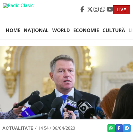
LIVE
HOME
NAȚIONAL
WORLD
ECONOMIE
CULTURĂ
L
ACTUALITATE
14:54 / 06/04/2020
WHATSAPP
FACEBO
TEL