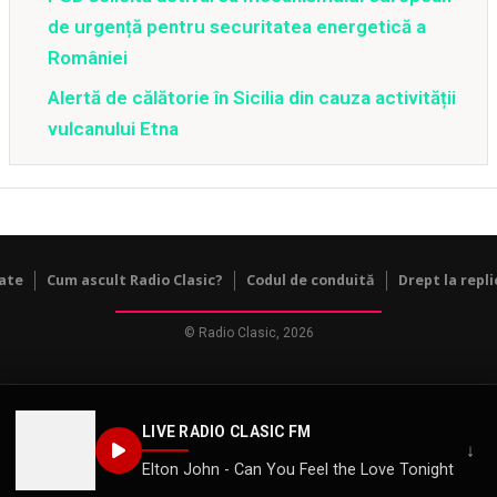
de urgență pentru securitatea energetică a
României
Alertă de călătorie în Sicilia din cauza activității
vulcanului Etna
tate
Cum ascult Radio Clasic?
Codul de conduită
Drept la repli
© Radio Clasic, 2026
LIVE RADIO CLASIC FM
↓
Elton John - Can You Feel the Love Tonight