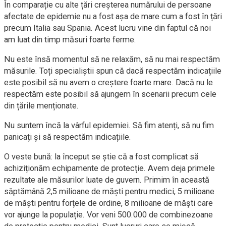
În comparație cu alte țări creșterea numărului de persoane
afectate de epidemie nu a fost așa de mare cum a fost în țări
precum Italia sau Spania. Acest lucru vine din faptul că noi
am luat din timp măsuri foarte ferme.
Nu este însă momentul să ne relaxăm, să nu mai respectăm
măsurile. Toți specialiștii spun că dacă respectăm indicațiile
este posibil să nu avem o creștere foarte mare. Dacă nu le
respectăm este posibil să ajungem în scenarii precum cele
din țările menționate.
Nu suntem încă la vârful epidemiei. Să fim atenți, să nu fim
panicați și să respectăm indicațiile.
O veste bună: la început se știe că a fost complicat să
achiziționăm echipamente de protecție. Avem deja primele
rezultate ale măsurilor luate de guvern. Primim în această
săptămână 2,5 milioane de măști pentru medici, 5 milioane
de măști pentru forțele de ordine, 8 milioane de măști care
vor ajunge la populație. Vor veni 500.000 de combinezoane