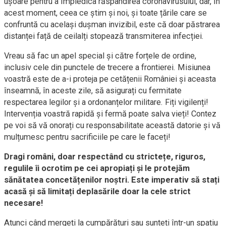
ușoare pentru a împiedica răspândirea coronavirusului, dar, în
acest moment, ceea ce știm și noi, și toate țările care se
confruntă cu același dușman invizibil, este că doar păstrarea
distanței față de ceilalți stopează transmiterea infecției.
Vreau să fac un apel special și către forțele de ordine,
inclusiv cele din punctele de trecere a frontierei. Misiunea
voastră este de a-i proteja pe cetățenii României și aceasta
înseamnă, în aceste zile, să asigurați cu fermitate
respectarea legilor și a ordonanțelor militare. Fiți vigilenți!
Intervenția voastră rapidă și fermă poate salva vieți! Contez
pe voi să vă onorați cu responsabilitate această datorie și vă
mulțumesc pentru sacrificiile pe care le faceți!
Dragi români, doar respectând cu strictețe, riguros,
regulile îi ocrotim pe cei apropiați și le protejăm
sănătatea concetățenilor noștri. Este imperativ să stați
acasă și să limitați deplasările doar la cele strict
necesare!
Atunci când mergeți la cumpărături sau sunteți într-un spațiu