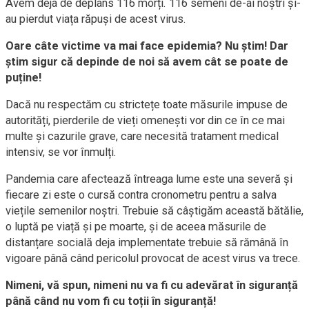
Avem deja de deplâns 116 morți. 116 semeni de-ai noștri și-
au pierdut viața răpuși de acest virus.
Oare câte victime va mai face epidemia? Nu știm! Dar
știm sigur că depinde de noi să avem cât se poate de
puține!
Dacă nu respectăm cu strictețe toate măsurile impuse de
autorități, pierderile de vieți omenești vor din ce în ce mai
multe și cazurile grave, care necesită tratament medical
intensiv, se vor înmulți.
Pandemia care afectează întreaga lume este una severă și
fiecare zi este o cursă contra cronometru pentru a salva
viețile semenilor noștri. Trebuie să câștigăm această bătălie,
o luptă pe viață și pe moarte, și de aceea măsurile de
distanțare socială deja implementate trebuie să rămână în
vigoare până când pericolul provocat de acest virus va trece.
Nimeni, vă spun, nimeni nu va fi cu adevărat în siguranță
până când nu vom fi cu toții în siguranță!