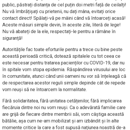
public, păstrați distanța de cel puțin doi metri față de ceilalți!
Nu vă îmbrățișați cu prietenii, nu dați mâna, evitați orice
contact direct! Spălați-vă pe mâini când vă întoarceți acasă!
Aceste măsuri simple devin, în aceste zile, literă de lege!
Nu vă abateți de la ele, respectați-le pentru a rămâne în
siguranță!
Autoritățile fac toate eforturile pentru a trece cu bine peste
această perioadă critică, dotează spitalele cu tot ceea ce
este necesar pentru tratarea pacienților cu COVID-19, dar nu
în spitale vom stopa epidemia. Răspândirea virusului are loc
în comunitate, atunci când unii oameni nu vor să înțeleagă că
de respectarea acestor reguli simple depinde cât de repede
vom reuși să ne întoarcem la normalitate.
Fără solidaritatea, fără unitatea cetățenilor, fără implicarea
fiecăruia dintre noi nu vom reuși. Ca o adevărată familie care
are grijă de fiecare dintre membrii săi, vom câștiga această
bătălie, așa cum ne-am mobilizat și am izbândit și în alte
momente critice la care a fost supusă națiunea noastră de-a