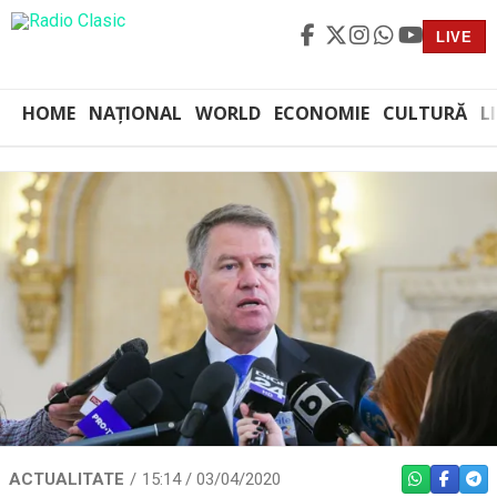
LIVE
HOME
NAȚIONAL
WORLD
ECONOMIE
CULTURĂ
L
ACTUALITATE
15:14 / 03/04/2020
WHATSAPP
FACEBO
TEL