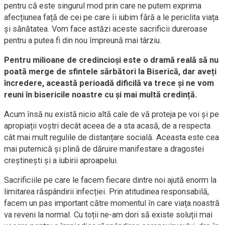
pentru că este singurul mod prin care ne putem exprima
afecțiunea față de cei pe care îi iubim fără a le periclita viața
și sănătatea. Vom face astăzi aceste sacrificii dureroase
pentru a putea fi din nou împreună mai târziu.
Pentru milioane de credincioși este o dramă reală să nu
poată merge de sfintele sărbători la Biserică, dar aveți
încredere, această perioadă dificilă va trece și ne vom
reuni în bisericile noastre cu și mai multă credință.
Acum însă nu există nicio altă cale de vă proteja pe voi și pe
apropiații voștri decât aceea de a sta acasă, de a respecta
cât mai mult regulile de distanțare socială. Aceasta este cea
mai puternică și plină de dăruire manifestare a dragostei
creștinești și a iubirii aproapelui.
Sacrificiile pe care le facem fiecare dintre noi ajută enorm la
limitarea răspândirii infecției. Prin atitudinea responsabilă,
facem un pas important către momentul în care viața noastră
va reveni la normal. Cu toții ne-am dori să existe soluții mai