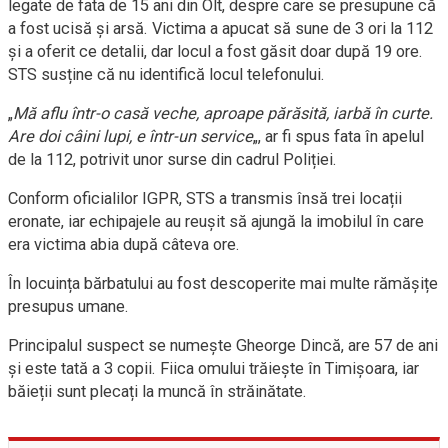
legate de fata de 15 ani din Olt, despre care se presupune că
a fost ucisă și arsă. Victima a apucat să sune de 3 ori la 112
și a oferit ce detalii, dar locul a fost găsit doar după 19 ore.
STS susține că nu identifică locul telefonului.
„
Mă aflu într-o casă veche, aproape părăsită, iarbă în curte.
Are doi câini lupi, e într-un service
„, ar fi spus fata în apelul
de la 112, potrivit unor surse din cadrul Poliției.
Conform oficialilor IGPR, STS a transmis însă trei locații
eronate, iar echipajele au reușit să ajungă la imobilul în care
era victima abia după câteva ore.
În locuința bărbatului au fost descoperite mai multe rămășițe
presupus umane.
Principalul suspect se numește Gheorge Dincă, are 57 de ani
și este tată a 3 copii. Fiica omului trăiește în Timișoara, iar
băieții sunt plecați la muncă în străinătate.