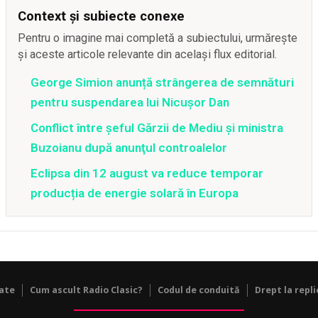
Context și subiecte conexe
Pentru o imagine mai completă a subiectului, urmărește
și aceste articole relevante din același flux editorial.
George Simion anunță strângerea de semnături
pentru suspendarea lui Nicușor Dan
Conflict între şeful Gărzii de Mediu şi ministra
Buzoianu după anunţul controalelor
Eclipsa din 12 august va reduce temporar
producția de energie solară în Europa
tate
Cum ascult Radio Clasic?
Codul de conduită
Drept la repli