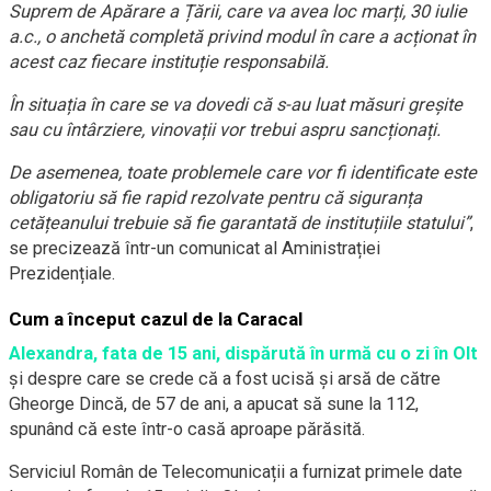
Suprem de Apărare a Țării, care va avea loc marți, 30 iulie
a.c., o anchetă completă privind modul în care a acționat în
acest caz fiecare instituție responsabilă.
În situația în care se va dovedi că s-au luat măsuri greșite
sau cu întârziere, vinovații vor trebui aspru sancționați.
De asemenea, toate problemele care vor fi identificate este
obligatoriu să fie rapid rezolvate pentru că siguranța
cetățeanului trebuie să fie garantată de instituțiile statului”
,
se precizează într-un comunicat al Aministrației
Prezidențiale.
Cum a început cazul de la Caracal
Alexandra, fata de 15 ani, dispărută în urmă cu o zi în Olt
și despre care se crede că a fost ucisă și arsă de către
Gheorge Dincă, de 57 de ani, a apucat să sune la 112,
spunând că este într-o casă aproape părăsită.
Serviciul Român de Telecomunicații a furnizat primele date