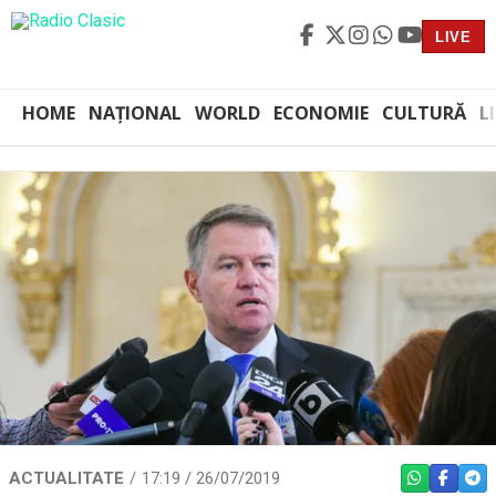
LIVE
HOME
NAȚIONAL
WORLD
ECONOMIE
CULTURĂ
L
ACTUALITATE
17:19 / 26/07/2019
WHATSAPP
FACEBO
TEL