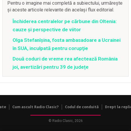
Pentru o imagine mai completă a subiectului, urmărește
și aceste articole relevante din același flux editorial.
Închiderea centralelor pe cărbune din Oltenia:
cauze și perspective de viitor
Olga Stefanîşina, fosta ambasadoare a Ucrainei
în SUA, inculpată pentru corupţie
Două coduri de vreme rea afectează România
joi, avertizări pentru 39 de județe
tate
Cum ascult Radio Clasic?
Codul de conduită
Drept la repli
© Radio Clasic, 2026