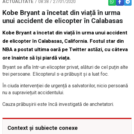
ACTUALITATE
08:38 / 27/01/2020
WHATSAPP
FACEBO
TEL
Kobe Bryant a încetat din viață în urma
unui accident de elicopter în Calabasas
Kobe Bryant
a încetat din viață în urma unui accident
de elicopter în Calabasas, California. Fostul star din
NBA a postat ultima oară pe Twitter astăzi, cu câteva
ore înainte să își piardă viața.
Bryant se afla într-un elicopter privat, alături de cel puțin alte
trei persoane. Elicopterul s-a prăbușit și a luat foc.
În ciuda intervenției de urgență a salvatorilor, nicio persoană
nu a supraviețuit accidentului.
Cauza prăbușirii este încă investigată de anchetatori.
Context și subiecte conexe