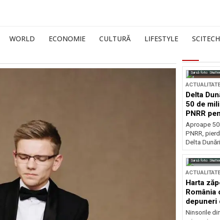
WORLD
ECONOMIE
CULTURĂ
LIFESTYLE
SCITECH
Sursă foto: Shutte
ACTUALITAT
Delta Dun
50 de mil
PNRR pen
esențiale
Aproape 50 
PNRR, pierdu
Delta Dunării
Sursă foto: Shutte
ACTUALITAT
Harta zăp
România c
depuneri 
Ninsorile di