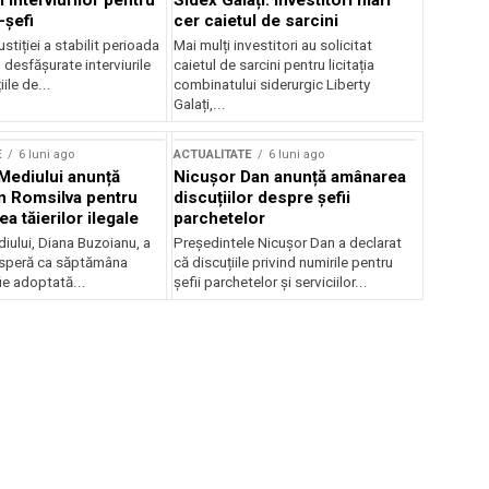
 interviurilor pentru
Sidex Galați: Investitori mari
-șefi
cer caietul de sarcini
stiției a stabilit perioada
Mai mulți investitori au solicitat
i desfășurate interviurile
caietul de sarcini pentru licitația
ile de...
combinatului siderurgic Liberty
Galați,...
E
6 luni ago
ACTUALITATE
6 luni ago
 Mediului anunță
Nicușor Dan anunță amânarea
n Romsilva pentru
discuțiilor despre șefii
 tăierilor ilegale
parchetelor
iului, Diana Buzoianu, a
Președintele Nicușor Dan a declarat
 speră ca săptămâna
că discuțiile privind numirile pentru
fie adoptată...
șefii parchetelor și serviciilor...