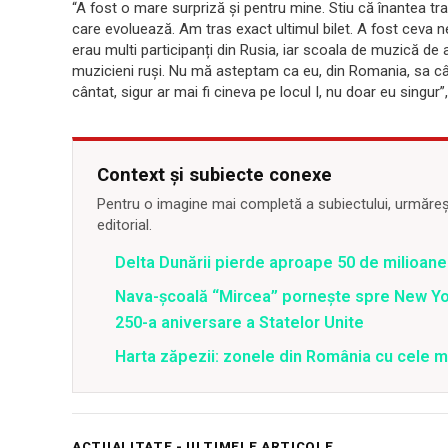
“A fost o mare surpriză și pentru mine. Stiu că înantea trag
care evoluează. Am tras exact ultimul bilet. A fost ceva 
erau multi participanți din Rusia, iar scoala de muzică de 
muzicieni ruși. Nu mă asteptam ca eu, din Romania, sa câ
cântat, sigur ar mai fi cineva pe locul I, nu doar eu singur”
Context și subiecte conexe
Pentru o imagine mai completă a subiectului, urmărește
editorial.
Delta Dunării pierde aproape 50 de milioane
Nava-școală “Mircea” pornește spre New Y
250-a aniversare a Statelor Unite
Harta zăpezii: zonele din România cu cele m
ACTUALITATE - ULTIMELE ARTICOLE