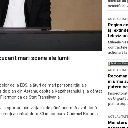
miercuri au 
semnificati
ACTUALITAT
Regina co
își extind
televiziun
Mihaela Nea
contractele 
acționară la
cucerit mari scene ale lumii
Sursă foto: Shutte
ACTUALITAT
Recomandă
în urma av
lor de la EBS, alături de mari personalități ale
puternice
 de pian din Astana, capitala Kazahstanului și a cântat
Inspectoratu
e Filarmonica de Stat Transilvania.
de Urgență 
pentru popula
i important din viața lui de până acum. A avut două
curenți au intrat doar 30 în concurs. Cadmiel Botac a
ACTUALITAT
Ministerul