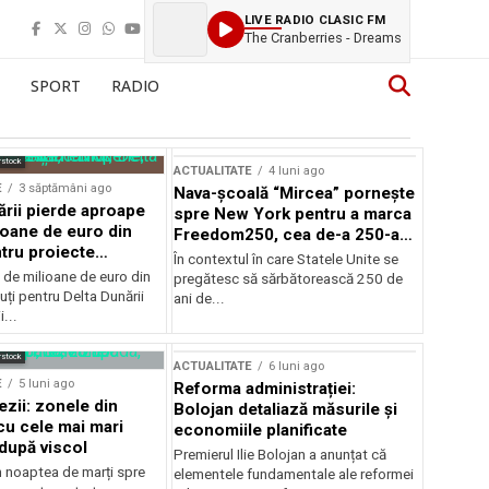
LIVE RADIO CLASIC FM
The Cranberries - Dreams
SPORT
RADIO
rstock
ACTUALITATE
4 luni ago
E
3 săptămâni ago
Nava-școală “Mircea” pornește
ării pierde aproape
spre New York pentru a marca
ioane de euro din
Freedom250, cea de-a 250-a
tru proiecte
aniversare a Statelor Unite
În contextul în care Statele Unite se
de milioane de euro din
pregătesc să sărbătorească 250 de
ți pentru Delta Dunării
ani de...
...
rstock
ACTUALITATE
6 luni ago
E
5 luni ago
Reforma administrației:
ezii: zonele din
Bolojan detaliază măsurile și
u cele mai mari
economiile planificate
după viscol
Premierul Ilie Bolojan a anunțat că
n noaptea de marți spre
elementele fundamentale ale reformei