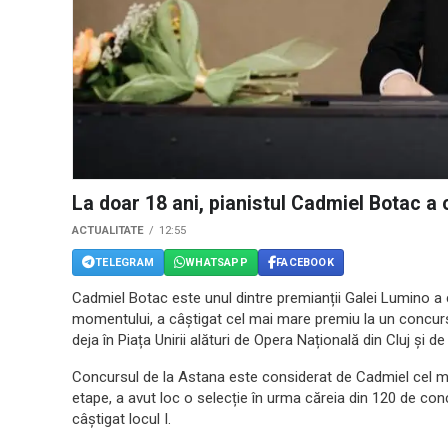
La doar 18 ani, pianistul Cadmiel Botac a 
ACTUALITATE
12:55
TELEGRAM
WHATSAPP
FACEBOOK
Cadmiel Botac este unul dintre premianții Galei Lumino a ce
momentului, a câștigat cel mai mare premiu la un concurs
deja în Piața Unirii alături de Opera Națională din Cluj și d
Concursul de la Astana este considerat de Cadmiel cel ma
etape, a avut loc o selecție în urma căreia din 120 de con
câștigat locul I.