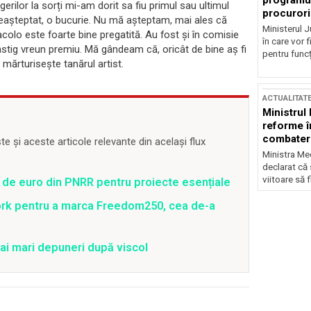
programul
erilor la sorți mi-am dorit sa fiu primul sau ultimul
procurori
neașteptat, o bucurie. Nu mă așteptam, mai ales că
Ministerul Ju
acolo este foarte bine pregatită. Au fost și în comisie
în care vor f
stig vreun premiu. Mă gândeam că, oricât de bine aș fi
pentru funcți
, mărturisește tanărul artist.
ACTUALITAT
Ministrul
reforme î
combaterea
 și aceste articole relevante din același flux
Ministra Med
declarat că
viitoare să 
 de euro din PNRR pentru proiecte esențiale
ork pentru a marca Freedom250, cea de-a
ai mari depuneri după viscol