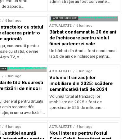
generat un strat
administrației au fost convenite...
v de zăpadă...
Sursă foto: Shutterstock
E
6 luni ago
ACTUALITATE
6 luni ago
ntractelor cu statul
Bărbat condamnat la 20 de ani
e afacerea printr-o
de închisoare pentru violul
e agricolă
fiicei partenerei sale
gu, cunoscută pentru
Un bărbat din Arad a fost condamnat
sale cu statul, devine
la 20 de ani de închisoare pentru...
 Agro TV, o...
rstock
ACTUALITATE
6 luni ago
E
6 luni ago
Volumul tranzacțiilor
rile ISU București
imobiliare din 2025: scădere
ertizării de ninsori
semnificativă față de 2024
Volumul total al tranzacțiilor
l General pentru Situații
imobiliare din 2025 a fost de
a emis recomandări
aproximativ 525 de milioane...
ție, în urma avertizării...
E
6 luni ago
ACTUALITATE
6 luni ago
 Justiției anunță
Noul interes pentru fostul