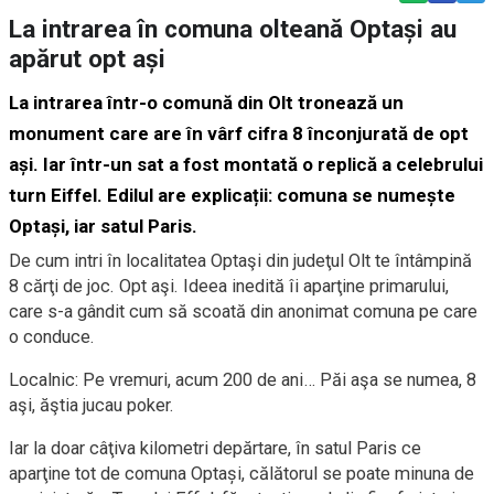
La intrarea în comuna olteană Optași au
apărut opt ași
La intrarea
î
ntr-o comun
ă
din
Olt tronează un
monument care are în vârf cifra 8 înconjurată de opt
ași. Iar într-un sat a fost montată o replică a celebrului
turn Eiffel. Edilul are explicații: comuna se numește
Optași, iar satul Paris.
De cum intri în localitatea Optaşi din jude
ţul Olt
te întâmpină
8 cărţi de joc. Opt aşi. Ideea inedită îi aparţine pri
marului,
care s-a gândit cum să
scoată din anonimat
comun
a
pe care
o conduce
.
Localnic: Pe vremuri, acum 200 de ani… Păi aşa se numea, 8
aşi, ăştia jucau poker.
Iar l
a doar câţiva kilometri depărtare, în
satul Paris ce
aparţine
tot de comuna Optaşi, călătorul se poate minuna de