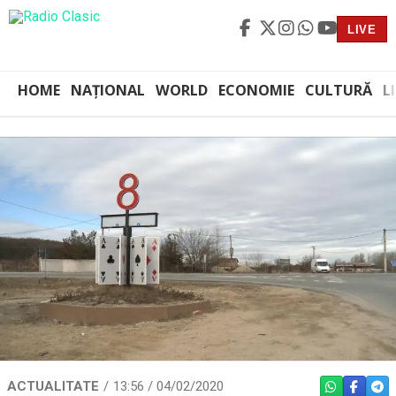
LIVE
HOME
NAȚIONAL
WORLD
ECONOMIE
CULTURĂ
L
ACTUALITATE
13:56 / 04/02/2020
WHATSAPP
FACEBO
TEL