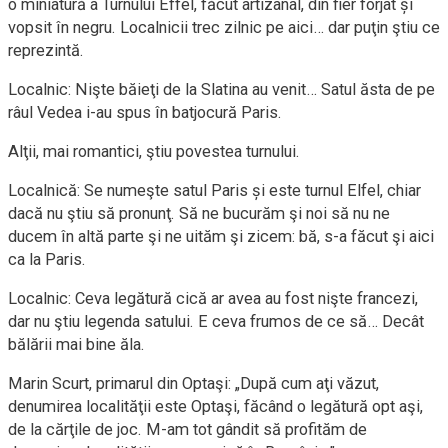
o miniatură a Turnului Effel, făcut artizanal, din fier forjat și
vopsit în negru
. Localnicii trec zilnic pe aici… dar puţin ştiu ce
reprezintă.
Localnic:
Nişte băieţi de la Slatina au venit… Satul ăsta de pe
râul Vedea i-au spus în batjocură Paris.
Alţii, mai romantici, ştiu povestea turnului
.
Localnică: S
e numeşte satul Paris și este turnul Elfel, chiar
dacă nu ştiu să pronunţ. Să ne bucurăm şi noi să nu ne
ducem în altă parte şi ne uităm şi zicem: bă, s-a făcut şi aici
ca
la Paris.
L
ocalnic: Ceva legătură cică ar avea au fost nişte francezi,
dar nu ştiu legenda satului. E ceva frumos de ce să… Decât
bălării mai bine
ă
la.
Marin Scurt, primarul din Optaşi
:
„
După cum aţi văzut,
denumirea localităţii este Optaşi, făcând o legătură opt aşi,
de la cărţile de joc. M-am tot gândit să profităm de