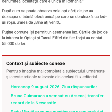
denumirea localităţii, care e unică în România.”
După cum se poate observa cele opt cărţi de joc au
deasupra o tabelă electronică pe care se derulează
,
cu led-
uri roşii
,
urarea de
„
Bine aţi venit!
„.
Pu
ţine comune îşi permit un asemenea lux
. C
ărţile de joc de
la intrare
a
în Optaşi
şi Turnul Eiffel din fier forjat
au costat
55.000 de lei
.
Context și subiecte conexe
Pentru o imagine mai completă a subiectului, urmărește
și aceste articole relevante din același flux editorial.
Horoscop 9 august 2026. Ziua răspunsurilor
Bruno Guimaraes a semnat cu Arsenal, transfer
record de la Newcastle
Radu Miruță propune menținerea premierului și