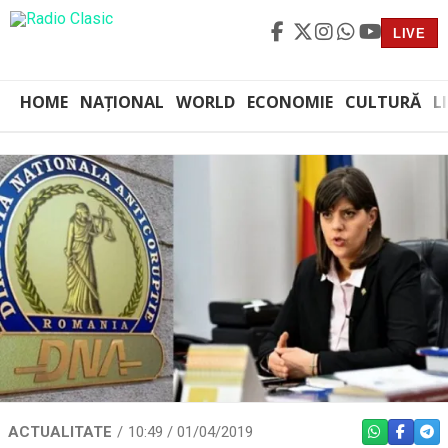
LIVE
HOME
NAȚIONAL
WORLD
ECONOMIE
CULTURĂ
L
ACTUALITATE
10:49 / 01/04/2019
WHATSAPP
FACEBO
TEL