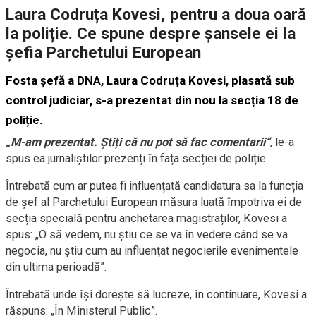
Laura Codruța Kovesi, pentru a doua oară
la poliție. Ce spune despre șansele ei la
șefia Parchetului European
Fosta șefă a DNA, Laura Codruța Kovesi, plasată sub
control judiciar, s-a prezentat din nou la secția 18 de
poliție.
„M-am prezentat. Știți că nu pot să fac comentarii”
, le-a
spus ea jurnaliștilor prezenți în fața secției de poliție.
Întrebată cum ar putea fi influențată candidatura sa la funcția
de șef al Parchetului European măsura luată împotriva ei de
secția specială pentru anchetarea magistraților, Kovesi a
spus: „O să vedem, nu știu ce se va în vedere când se va
negocia, nu știu cum au influențat negocierile evenimentele
din ultima perioadă”.
Întrebată unde își dorește să lucreze, în continuare, Kovesi a
răspuns: „În Ministerul Public”.