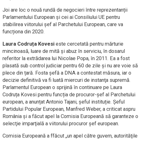
Joi are loc o nouă rundă de negocieri între reprezentanții
Parlamentului European și cei ai Consiliului UE pentru
stabilirea viitorului șef al Parchetului European, care va
funcționa din 2020.
Laura Codruța Kovesi
este cercetată pentru mărturie
mincinoasă, luare de mită şi abuz în serviciu, în dosarul
referitor la extrădarea lui Nicolae Popa, în 2011. Ea a fost
plasată sub control judiciar pentru 60 de zile și nu are voie să
plece din țară. Fosta şefă a DNA a contestat măsura, iar o
decizie definitivă va fi luată miercuri de instanţa supremă.
Parlamentul European o sprijină în continuare pe Laura
Codruța Kovesi pentru funcția de procuror-șef al Parchetului
european, a anunțat Antonio Tajani, șeful instituție. Șeful
Partidului Popular European, Manfred Weber, a criticat aspru
România şi a făcut apel la Comisia Europeană să garanteze o
selecţie imparţială a viitorului procuror şef european.
Comisia Europeană a ffăcut „un apel către guvern, autorităţile