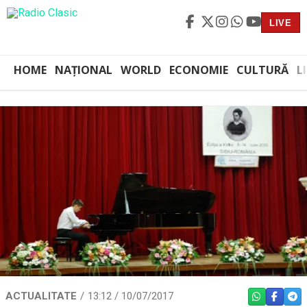
LIVE
HOME
NAȚIONAL
WORLD
ECONOMIE
CULTURĂ
L
ACTUALITATE
13:12 / 10/07/2017
WHATSAPP
FACEBO
TEL