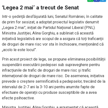
‘Legea 2 mai’ a trecut de Senat
Intr-o ședință desfășurată luni, Senatul României, în calitate
de prim for sesizat, a adoptat proiectul legislativ denumit
„Legea 2 mai”, inițiat de Partidul Național Liberal (PNL).
Ministra Justiției, Alina Gorghiu, a subliniat că această
inițiativă legislativă are scopul de a asigura că toți traficanții
de droguri de mare risc vor sta în închisoare, menționând că
„acolo le este locul”.
Prin acest proiect de lege, se propune eliminarea posibilității
suspendării executării pedepsei sub supraveghere pentru
infracțiunile de trafic de droguri de mare risc și trafic
internațional de droguri de mare risc. De asemenea, inițiativa
prevede o creștere semnificativă a pedepselor, trecând de la
intervalul de 2-7 ani la 3-10 ani pentru anumite fapte de
efectuare de operații cu produse susceptibile de a avea
efecte psihoactive.
Ministra Justiției, Alina Gorghiu, a argumentat că această