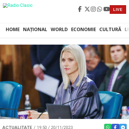
LIVE
HOME
NAȚIONAL
WORLD
ECONOMIE
CULTURĂ
L
ACTUALITATE
19:50 / 20/11/2023
WHATSAPP
FACEBO
TEL