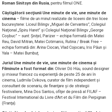
Roman Sinitsyn din Rusia
, pentru filmul ONE.
Câştigătorii secţiunii Une minute de vie, une minute de
cinema
– filme de un minut realizate de liceeni din trei licee
bucureştene: Liceul Bilingv „Miguel de Cervantes”, Colegiul
Naţional „Spiru Haret” şi Colegiul Naţional Bilingv „George
Coşbuc” – sunt: Șnițel, Parizer – echipa formată din Matei
Reu, David Mitran, Matei Cotimanis, Rutina / Break Free –
echipa formată din: Arina Ciocan, Vlad Cojocaru, Iris Păun şi
Yala – Matei Bumbuţ.
Juriul Une minute de vie, une minute de cinema şi
Filminute a fost format din
: Olivier Dô Hùu, sound designer
şi mixeur francez cu experienţă de peste 25 de ani în
cinema, Ludmila Cvikova, curator de film independent şi
consultant de scenariu, de finanţare şi de strategii
festivaliere, Mina Dos Santos, ofiţer de presă al FILAF –
Festival International du Livre d’Art et du Film din Perpignan
(Franţa).