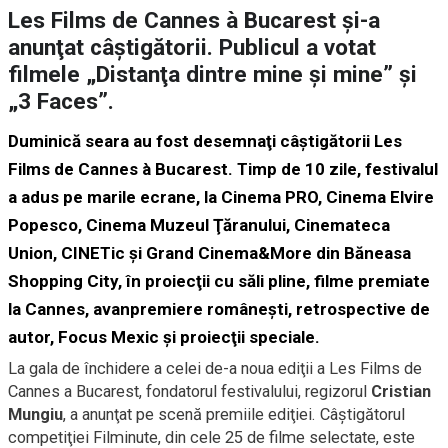
Les Films de Cannes à Bucarest şi-a
anunţat câştigătorii. Publicul a votat
filmele „Distanţa dintre mine şi mine” şi
„3 Faces”.
Duminică seara au fost desemnaţi câştigătorii Les
Films de Cannes à Bucarest. Timp de 10 zile, festivalul
a adus pe marile ecrane, la Cinema PRO, Cinema Elvire
Popesco, Cinema Muzeul Ţăranului, Cinemateca
Union, CINETic şi Grand Cinema&More din Băneasa
Shopping City, în proiecţii cu săli pline, filme premiate
la Cannes, avanpremiere româneşti, retrospective de
autor, Focus Mexic şi proiecţii speciale.
La gala de închidere a celei de-a noua ediţii a Les Films de
Cannes a Bucarest, fondatorul festivalului, regizorul
Cristian
Mungiu
, a anunţat pe scenă premiile ediţiei. Câştigătorul
competiţiei Filminute, din cele 25 de filme selectate, este