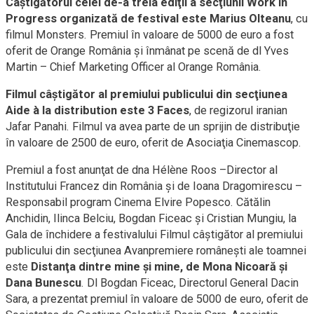
Câştigătorul celei de-a treia ediţii a secţiunii Work in
Progress organizată de festival este Marius Olteanu
, cu
filmul Monsters. Premiul în valoare de 5000 de euro a fost
oferit de Orange România şi înmânat pe scenă de dl Yves
Martin – Chief Marketing Officer al Orange România.
Filmul câştigător al premiului publicului din secţiunea
Aide à la distribution este 3 Faces
, de regizorul iranian
Jafar Panahi. Filmul va avea parte de un sprijin de distribuţie
în valoare de 2500 de euro, oferit de Asociaţia Cinemascop.
Premiul a fost anunţat de dna Hélène Roos –Director al
Institutului Francez din România şi de Ioana Dragomirescu –
Responsabil program Cinema Elvire Popesco. Cătălin
Anchidin, Ilinca Belciu, Bogdan Ficeac şi Cristian Mungiu, la
Gala de închidere a festivalului Filmul câştigător al premiului
publicului din secţiunea Avanpremiere româneşti ale toamnei
este
Distanţa dintre mine şi mine, de Mona Nicoară şi
Dana Bunescu
. Dl Bogdan Ficeac, Directorul General Dacin
Sara, a prezentat premiul în valoare de 5000 de euro, oferit de