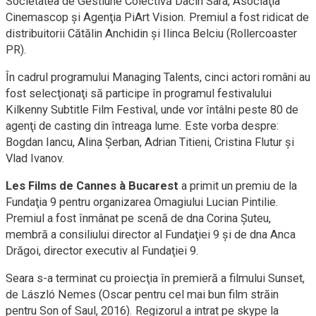
Societatea de Gestiune Colectivă Dacin Sara, Asociaţia
Cinemascop şi Agenţia PiArt Vision. Premiul a fost ridicat de
distribuitorii Cătălin Anchidin şi Ilinca Belciu (Rollercoaster
PR).
În cadrul programului Managing Talents, cinci actori români au
fost selecţionaţi să participe în programul festivalului
Kilkenny Subtitle Film Festival, unde vor întâlni peste 80 de
agenţi de casting din întreaga lume. Este vorba despre:
Bogdan Iancu, Alina Şerban, Adrian Titieni, Cristina Flutur şi
Vlad Ivanov.
Les Films de Cannes à Bucarest
a primit un premiu de la
Fundaţia 9 pentru organizarea Omagiului Lucian Pintilie.
Premiul a fost înmânat pe scenă de dna Corina Şuteu,
membră a consiliului director al Fundaţiei 9 şi de dna Anca
Drăgoi, director executiv al Fundaţiei 9.
Seara s-a terminat cu proiecţia în premieră a filmului Sunset,
de László Nemes (Oscar pentru cel mai bun film străin
pentru Son of Saul, 2016). Regizorul a intrat pe skype la