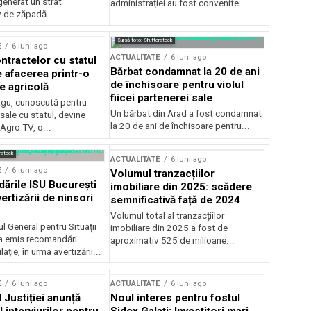
generat un strat
administrației au fost convenite...
v de zăpadă...
Sursă foto: Shutterstock
E
6 luni ago
ACTUALITATE
6 luni ago
ntractelor cu statul
Bărbat condamnat la 20 de ani
e afacerea printr-o
de închisoare pentru violul
e agricolă
fiicei partenerei sale
gu, cunoscută pentru
Un bărbat din Arad a fost condamnat
sale cu statul, devine
la 20 de ani de închisoare pentru...
 Agro TV, o...
rstock
ACTUALITATE
6 luni ago
E
6 luni ago
Volumul tranzacțiilor
rile ISU București
imobiliare din 2025: scădere
ertizării de ninsori
semnificativă față de 2024
Volumul total al tranzacțiilor
l General pentru Situații
imobiliare din 2025 a fost de
a emis recomandări
aproximativ 525 de milioane...
ție, în urma avertizării...
E
6 luni ago
ACTUALITATE
6 luni ago
 Justiției anunță
Noul interes pentru fostul