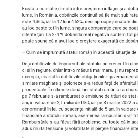
Există o corelație directă între creșterea inflației și a do
lume. În România, dobânzile continuă să fie mult sub rata i
este 4,36%, iar la 12 luni 4,52%, deci aproape jumătate din r
au loc peste tot în lume, singura comparație care se poate
diferite țări. La 2-4 % dobândă real negativă suntem tot pe 
poate spune că a avut loc o creștere exagerată de dobân
– Cum se împrumută statul român în această situație de 
Deși dobânzile de împrumut ale statului au crescut în ul
ci și în regiune, chiar într-o măsură mai mare, și nu repr
exemplu, ecartul la dobânzile obligațiunilor guvernamenta
similare maghiare și poloneze s-a redus față de sfârșitul
procentuale. În ultimele două luni statul român a ramburs
pe 7 februarie s-a rambursat o emisiune de titluri de stat
ani, în valoare de 2,1 miliarde USD, iar pe 8 martie 2022 a 
denominată în lei, cu scadența inițială de 5 ani, în valoare
financiară a statului român, asemenea rambursări s-ar fi f
Rambursările s-au făcut fără probleme, cu toate că în ace
adus multă tensiune și volatilitate în piețele financiare int