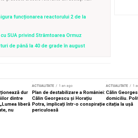
gura funcționarea reactorului 2 de la
rd cu SUA privind Strâmtoarea Ormuz
uri de până la 40 de grade în august
ACTUALITATE
1 an ago
ACTUALITATE
1 a
cționează dur
Plan de destabilizare a României:
Călin Georgesc
ilor dintre
Călin Georgescu și Horațiu
domiciliu. Poli
 „Lumea liberă
Potra, implicați într-o conspirație
citația la ușă
ate, nu
periculoasă