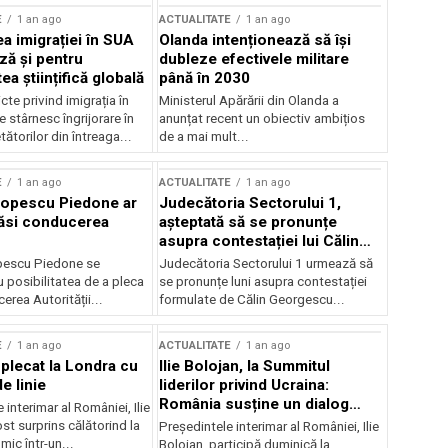
E
1 an ago
ACTUALITATE
1 an ago
a imigrației în SUA
Olanda intenționează să își
ză și pentru
dubleze efectivele militare
a științifică globală
până în 2030
cte privind imigrația în
Ministerul Apărării din Olanda a
e stârnesc îngrijorare în
anunțat recent un obiectiv ambițios
tătorilor din întreaga...
de a mai mult...
E
1 an ago
ACTUALITATE
1 an ago
Popescu Piedone ar
Judecătoria Sectorului 1,
ăsi conducerea
așteptată să se pronunțe
asupra contestației lui Călin
Georgescu privind controlul
pescu Piedone se
Judecătoria Sectorului 1 urmează să
judiciar
 posibilitatea de a pleca
se pronunțe luni asupra contestației
erea Autorității...
formulate de Călin Georgescu...
E
1 an ago
ACTUALITATE
1 an ago
 plecat la Londra cu
Ilie Bolojan, la Summitul
e linie
liderilor privind Ucraina:
România susține un dialog
 interimar al României, Ilie
transatlantic pentru securitate
ost surprins călătorind la
Președintele interimar al României, Ilie
și stabilitate
ic într-un...
Bolojan, participă duminică la