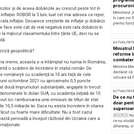
programul
procurori
bânzilor și de aceea dobânzile au crescut peste tot în
Ministerul Ju
nflației. ROBOR la 3 luni, luat cel mai adesea ca reper,
în care vor f
ata inflației. Deoarece creșterile de inflație și dobânzi
pentru funcți
 face este cât de real negativă este rata dobânzii în
la mijlocul clasamentului între țările UE, deci nu se
dă.
ACTUALITAT
Ministrul
criză geopolitică?
reforme î
combaterea
tima vreme, aceasta s-a întâmplat nu numai în România,
Ministra Med
ezintă o scădere de încredere în statul român. De
declarat că
le românești cu scadență la 10 ani față de cele
viitoare să 
 lunii octombrie 2021 cu aproximativ 0,5 puncte
at două împrumuturi substanțiale, angajate în trecut:
ACTUALITAT
 denominate în dolari SUA, cu scadența inițială de 10
De ce nu 
avut loc rambursarea unei emisiuni de titluri de stat
doar pentr
 de 10,5 miliarde lei. Daca nu exista încredere în starea
superioar
ăcut cu foarte mare dificultate. Nu a fost cazul.
🇳🇴🇷🇴 No
astă perioadă a început războiul din Ucraina care a
ce nu studii
ernaționale.
diferența, ci