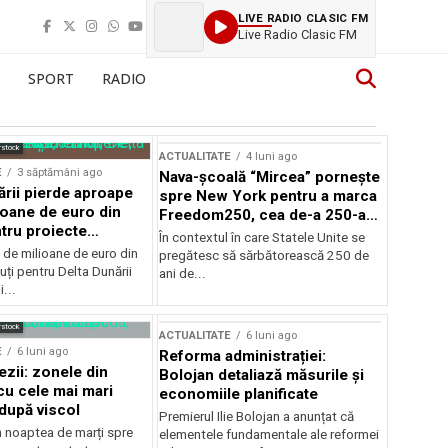
LIVE RADIO CLASIC FM
Live Radio Clasic FM
SPORT
RADIO
rstock
ACTUALITATE
4 luni ago
E
3 săptămâni ago
Nava-școală “Mircea” pornește
ării pierde aproape
spre New York pentru a marca
ioane de euro din
Freedom250, cea de-a 250-a
tru proiecte
aniversare a Statelor Unite
În contextul în care Statele Unite se
de milioane de euro din
pregătesc să sărbătorească 250 de
ți pentru Delta Dunării
ani de...
...
rstock
ACTUALITATE
6 luni ago
E
6 luni ago
Reforma administrației:
ezii: zonele din
Bolojan detaliază măsurile și
u cele mai mari
economiile planificate
după viscol
Premierul Ilie Bolojan a anunțat că
n noaptea de marți spre
elementele fundamentale ale reformei