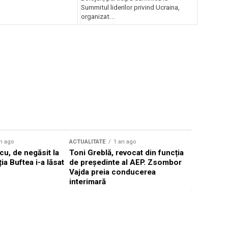
Summitul liderilor privind Ucraina,
organizat...
n ago
ACTUALITATE
1 an ago
ACTUALITATE
u, de negăsit la
Toni Greblă, revocat din funcția
Ilie Boloj
ția Buftea i-a lăsat
de președinte al AEP. Zsombor
alegerilor
Vajda preia conducerea
constituți
interimară
concentră
viitoarelo