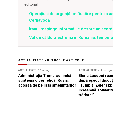
editorial.
Operațiuni de urgență pe Dunăre pentru a asi
Cernavodă
Iranul respinge informațiile despre un aco
Val de căldură extremă în România: temperat
ACTUALITATE - ULTIMELE ARTICOLE
ACTUALITATE
1 an ago
ACTUALITATE
1 an ago
Administrația Trump schimbă
Elena Lasconi rea
strategia cibernetică: Rusia,
după eșecul discuți
scoasă de pe lista amenințărilor
Trump și Zelenski:
înseamnă solidarit
trădare!”