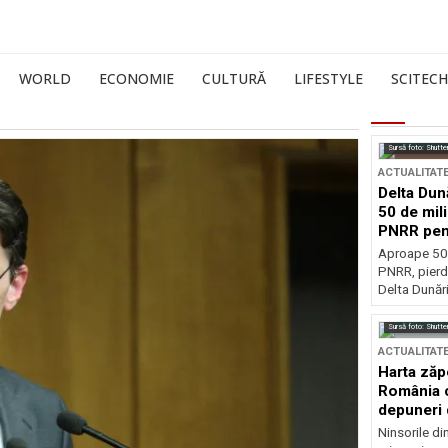
WORLD
ECONOMIE
CULTURĂ
LIFESTYLE
SCITECH
Sursă foto: Shutte
ACTUALITAT
Delta Dun
50 de mil
PNRR pen
esențiale
Aproape 50 
PNRR, pierdu
Delta Dunării
Sursă foto: Shutte
ACTUALITAT
Harta zăp
România c
depuneri 
Ninsorile di