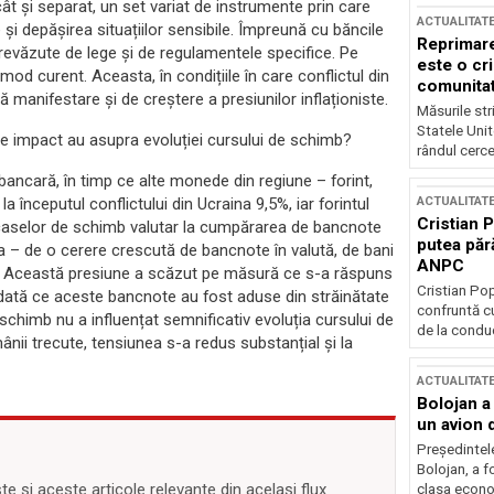
cât și separat, un set variat de instrumente prin care
ACTUALITAT
și depășirea situațiilor sensibile. Împreună cu băncile
Reprimare
prevăzute de lege și de regulamentele specifice. Pe
este o cri
od curent. Aceasta, în condițiile în care conflictul din
comunitate
ă manifestare și de creștere a presiunilor inflaționiste.
Măsurile stri
Statele Unit
ce impact au asupra evoluției cursului de schimb?
rândul cerce
rbancară, în timp ce alte monede din regiune – forint,
ACTUALITAT
la începutul conflictului din Ucraina 9,5%, iar forintul
Cristian 
a caselor de schimb valutar la cumpărarea de bancnote
putea păr
eva – de o cerere crescută de bancnote în valută, de bani
ANPC
is. Această presiune a scăzut pe măsură ce s-a răspuns
Cristian Po
, odată ce aceste bancnote au fost aduse din străinătate
confruntă cu
e schimb nu a influențat semnificativ evoluția cursului de
de la conduc
mânii trecute, tensiunea s-a redus substanțial și la
ACTUALITAT
Bolojan a
un avion d
Președintele
Bolojan, a f
 și aceste articole relevante din același flux
clasa econom