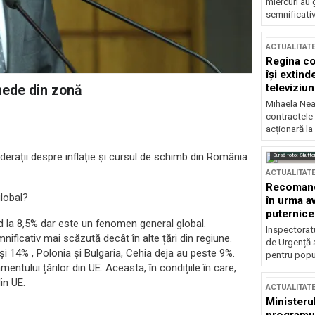
miercuri au 
semnificati
ACTUALITAT
Regina co
își extind
televiziun
nede din zonă
Mihaela Nea
contractele 
acționară la
derații despre inflație și cursul de schimb din România
Sursă foto: Shutte
ACTUALITAT
Recomandă
global?
în urma av
puternice
nd la 8,5% dar este un fenomen general global.
Inspectoratu
ificativ mai scăzută decât în alte țări din regiune.
de Urgență 
1 și 14% , Polonia și Bulgaria, Cehia deja au peste 9%.
pentru popula
entului țărilor din UE. Aceasta, în condițiile în care,
in UE.
ACTUALITAT
Ministerul