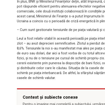
În plus, BNR și Ministerul Finanțelor dețin, atât împreună, 
pot răspunde eficient pentru atenuarea efectelor negative 
comerciale, cele două instituții colaborează în condițiile 
acest canal, Ministerul de Finanțe s-a putut împrumuta în m
Ucraina a coincis cu o perioadă de criză energetică în plin
– Cum sunt gestionate tensiunile de pe piața valutară și 
Leul a fost relativ stabil în această perioadă pe piața inte
zlot – au avut deprecieri semnificative. Zlotul a pierdut de 
8,6%. Tensiunile la noi s-au manifestat mai ales pe piaț
de euro sau dolari, dar aici a fost vorba de cu totul altc
fizici, și nu de o tensiune pe cursul de schimb propriu-z
cererii existente prin punerea la dispoziție de bani fizici
și distribuite celor care le căutau. Situația de la casele d
schimb pe piața interbancară. De altfel, la sfârșitul săptă
casele de schimb valutar.
Context și subiecte conexe
Pentru o imagine mai completă a subiectului, urmărește