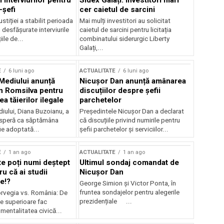
 interviurilor pentru
Sidex Galați: Investitori mari
-șefi
cer caietul de sarcini
stiției a stabilit perioada
Mai mulți investitori au solicitat
i desfășurate interviurile
caietul de sarcini pentru licitația
ile de...
combinatului siderurgic Liberty
Galați,...
E
6 luni ago
ACTUALITATE
6 luni ago
 Mediului anunță
Nicușor Dan anunță amânarea
n Romsilva pentru
discuțiilor despre șefii
 tăierilor ilegale
parchetelor
iului, Diana Buzoianu, a
Președintele Nicușor Dan a declarat
 speră ca săptămâna
că discuțiile privind numirile pentru
fie adoptată...
șefii parchetelor și serviciilor...
E
1 an ago
ACTUALITATE
1 an ago
te poți numi deștept
Ultimul sondaj comandat de
u că ai studii
Nicușor Dan
e!?
George Simion și Victor Ponta, în
fruntea sondajelor pentru alegerile
rvegia vs. România: De
prezidențiale ...
le superioare fac
 mentalitatea civică...