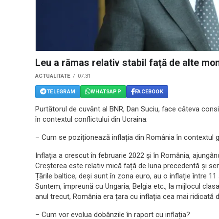
Leu a rămas relativ stabil față de alte mo
ACTUALITATE
07:31
TELEGRAM
WHATSAPP
FACEBOOK
Purtătorul de cuvânt al BNR, Dan Suciu, face câteva consi
în contextul conflictului din Ucraina:
– Cum se poziționează inflația din România în contextul 
Inflația a crescut în februarie 2022 și în România, ajungâ
Creșterea este relativ mică față de luna precedentă și semn
Țările baltice, deși sunt în zona euro, au o inflație între 1
Suntem, împreună cu Ungaria, Belgia etc., la mijlocul clasam
anul trecut, România era țara cu inflația cea mai ridicată d
– Cum vor evolua dobânzile în raport cu inflația?