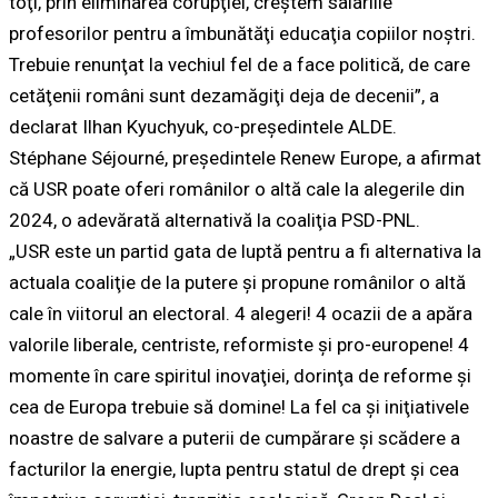
toţi, prin eliminarea corupţiei, creştem salariile
profesorilor pentru a îmbunătăţi educaţia copiilor noştri.
Trebuie renunţat la vechiul fel de a face politică, de care
cetăţenii români sunt dezamăgiţi deja de decenii”, a
declarat Ilhan Kyuchyuk, co-preşedintele ALDE.
Stéphane Séjourné, preşedintele Renew Europe, a afirmat
că USR poate oferi românilor o altă cale la alegerile din
2024, o adevărată alternativă la coaliţia PSD-PNL.
„USR este un partid gata de luptă pentru a fi alternativa la
actuala coaliţie de la putere şi propune românilor o altă
cale în viitorul an electoral. 4 alegeri! 4 ocazii de a apăra
valorile liberale, centriste, reformiste şi pro-europene! 4
momente în care spiritul inovaţiei, dorinţa de reforme şi
cea de Europa trebuie să domine! La fel ca şi iniţiativele
noastre de salvare a puterii de cumpărare şi scădere a
facturilor la energie, lupta pentru statul de drept şi cea