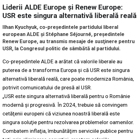
Liderii ALDE Europe şi Renew Europe:
USR este singura alternativă liberală reală
Ilhan Kyuchyuk, co-preşedintele partidului liberal
european ALDE şi Stéphane Séjourné, preşedintele
Renew Europe, au transmis mesaje de susţinere pentru
USR, la Congresul politic de sâmbătă al partidului.
Co-preşedintele ALDE a arătat că valorile liberale au
puterea de a transforma Europa şi că USR este singura
alternativă liberală reală, care poate moderniza România,
potrivit comunicatului de presă al USR.
„USR este singura alternativă liberală pentru o Românie
modernă şi progresivă. În 2024, trebuie să convingem
cetăţenii europeni că viziunea noastră liberală este
singura soluţie pentru rezolvarea problemelor oamenilor.
Combatem inflaţia, îmbunătăţim serviciile publice pentru