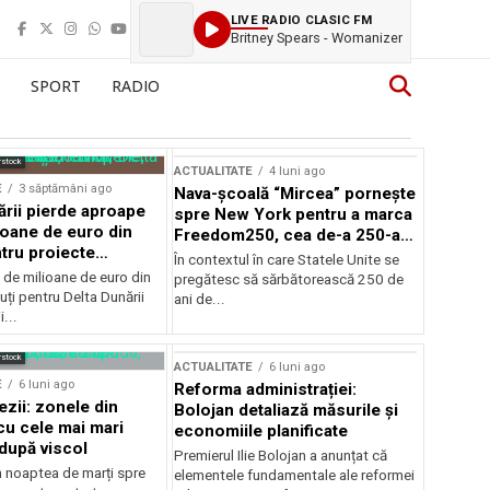
LIVE RADIO CLASIC FM
Britney Spears - Womanizer
SPORT
RADIO
rstock
ACTUALITATE
4 luni ago
E
3 săptămâni ago
Nava-școală “Mircea” pornește
ării pierde aproape
spre New York pentru a marca
ioane de euro din
Freedom250, cea de-a 250-a
tru proiecte
aniversare a Statelor Unite
În contextul în care Statele Unite se
de milioane de euro din
pregătesc să sărbătorească 250 de
ți pentru Delta Dunării
ani de...
...
rstock
ACTUALITATE
6 luni ago
E
6 luni ago
Reforma administrației:
ezii: zonele din
Bolojan detaliază măsurile și
u cele mai mari
economiile planificate
după viscol
Premierul Ilie Bolojan a anunțat că
n noaptea de marți spre
elementele fundamentale ale reformei