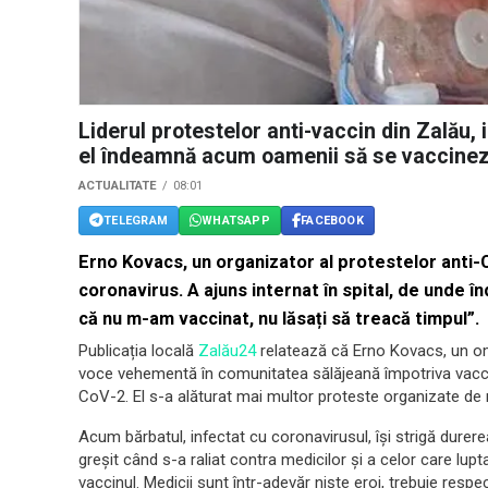
Liderul protestelor anti-vaccin din Zalău, 
el îndeamnă acum oamenii să se vaccine
ACTUALITATE
08:01
TELEGRAM
WHATSAPP
FACEBOOK
Erno Kovacs, un organizator al protestelor anti-C
coronavirus. A ajuns internat în spital, de unde 
că nu m-am vaccinat, nu lăsați să treacă timpul”.
Publicația locală
Zalău24
relatează că Erno Kovacs, un om 
voce vehementă în comunitatea sălăjeană împotriva vaccină
CoV-2. El s-a alăturat mai multor proteste organizate de 
Acum bărbatul, infectat cu coronavirusul, își strigă durer
greșit când s-a raliat contra medicilor și a celor care l
vaccinul. Medicii sunt într-adevăr niște eroi, trebuie respec