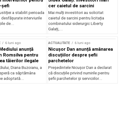
 interviurilor pentru
Sidex Galați: Investitori mari
-șefi
cer caietul de sarcini
stiției a stabilit perioada
Mai mulți investitori au solicitat
i desfășurate interviurile
caietul de sarcini pentru licitația
ile de...
combinatului siderurgic Liberty
Galați,...
E
6 luni ago
ACTUALITATE
6 luni ago
 Mediului anunță
Nicușor Dan anunță amânarea
n Romsilva pentru
discuțiilor despre șefii
 tăierilor ilegale
parchetelor
iului, Diana Buzoianu, a
Președintele Nicușor Dan a declarat
 speră ca săptămâna
că discuțiile privind numirile pentru
fie adoptată...
șefii parchetelor și serviciilor...