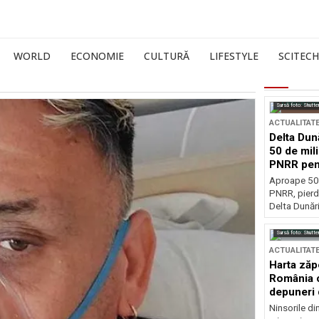
WORLD
ECONOMIE
CULTURĂ
LIFESTYLE
SCITECH
Sursă foto: Shutte
ACTUALITAT
Delta Dun
50 de mil
PNRR pen
esențiale
Aproape 50 
PNRR, pierdu
Delta Dunării
Sursă foto: Shutte
ACTUALITAT
Harta zăp
România c
depuneri 
Ninsorile di