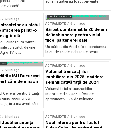
generat un strat
administrației au fost convenite...
v de zăpadă...
Sursă foto: Shutterstock
E
6 luni ago
ACTUALITATE
6 luni ago
ntractelor cu statul
Bărbat condamnat la 20 de ani
e afacerea printr-o
de închisoare pentru violul
e agricolă
fiicei partenerei sale
gu, cunoscută pentru
Un bărbat din Arad a fost condamnat
sale cu statul, devine
la 20 de ani de închisoare pentru...
 Agro TV, o...
rstock
ACTUALITATE
6 luni ago
E
6 luni ago
Volumul tranzacțiilor
rile ISU București
imobiliare din 2025: scădere
ertizării de ninsori
semnificativă față de 2024
Volumul total al tranzacțiilor
l General pentru Situații
imobiliare din 2025 a fost de
a emis recomandări
aproximativ 525 de milioane...
ție, în urma avertizării...
E
6 luni ago
ACTUALITATE
6 luni ago
 Justiției anunță
Noul interes pentru fostul