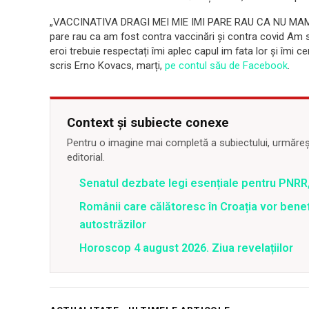
„VACCINATIVA DRAGI MEI MIE IMI PARE RAU CA NU MAM
pare rau ca am fost contra vaccinări și contra covid Am 
eroi trebuie respectați îmi aplec capul im fata lor și îmi c
scris Erno Kovacs, marți,
pe contul său de Facebook
.
Context și subiecte conexe
Pentru o imagine mai completă a subiectului, urmărește
editorial.
Senatul dezbate legi esențiale pentru PNRR,
Românii care călătoresc în Croația vor bene
autostrăzilor
Horoscop 4 august 2026. Ziua revelațiilor