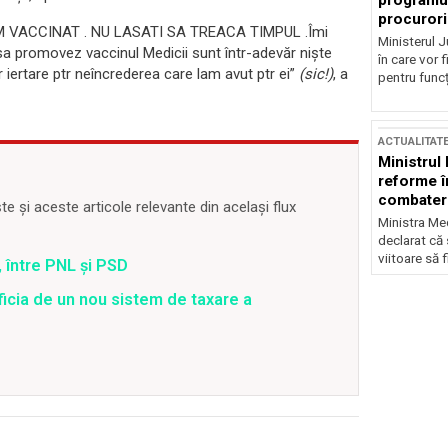
programul
procurori
 VACCINAT . NU LASATI SA TREACA TIMPUL .Îmi
Ministerul Ju
sa promovez vaccinul Medicii sunt într-adevăr niște
în care vor f
er iertare ptr neîncrederea care lam avut ptr ei”
(sic!)
, a
pentru funcți
ACTUALITAT
Ministrul
reforme î
combaterea
 și aceste articole relevante din același flux
Ministra Med
declarat că
viitoare să 
 între PNL și PSD
ficia de un nou sistem de taxare a