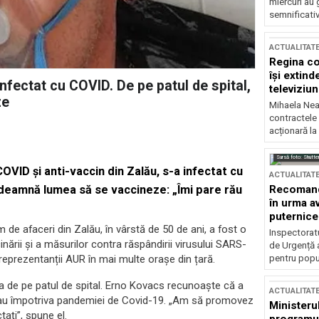
miercuri au 
semnificati
ACTUALITAT
Regina co
își extind
infectat cu COVID. De pe patul de spital,
televiziun
ze
Mihaela Nea
contractele 
acționară la
Sursă foto: Shutte
OVID și anti-vaccin din Zalău, s-a infectat cu
ACTUALITAT
Recomandă
îndeamnă lumea să se vaccineze: „Îmi pare rău
în urma av
puternice
de afaceri din Zalău, în vârstă de 50 de ani, a fost o
Inspectoratu
rii și a măsurilor contra răspândirii virusului SARS-
de Urgență 
pentru popula
reprezentanții AUR în mai multe orașe din țară.
ea de pe patul de spital. Erno Kovacs recunoaște că a
ACTUALITAT
uptau împotriva pandemiei de Covid-19. „Am să promovez
Ministerul
tați”, spune el.