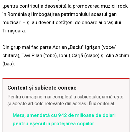
„pentru contribuţia deosebită la promovarea muzicii rock
în România şi îmbogăţirea patrimoniului acestui gen
muzical” – şi au devenit cetăţeni de onoare ai oraşului
Timişoara.
Din grup mai fac parte Adrian „Baciu” Igrişan (voce/
chitară), Tavi Pilan (tobe), Ionuţ Cârjă (clape) şi Alin Achim
(bas).
Context și subiecte conexe
Pentru o imagine mai completă a subiectului, urmărește
și aceste articole relevante din același flux editorial.
Meta, amendată cu 942 de milioane de dolari
pentru eșecul în protejarea copiilor