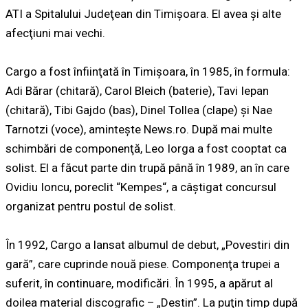
ATI a Spitalului Judeţean din Timişoara. El avea şi alte
afecţiuni mai vechi.
Cargo a fost înfiinţată în Timişoara, în 1985, în formula:
Adi Bărar (chitară), Carol Bleich (baterie), Tavi Iepan
(chitară), Tibi Gajdo (bas), Dinel Tollea (clape) şi Nae
Tarnotzi (voce), amintește News.ro. După mai multe
schimbări de componenţă, Leo Iorga a fost cooptat ca
solist. El a făcut parte din trupă până în 1989, an în care
Ovidiu Ioncu, poreclit “Kempes“, a câştigat concursul
organizat pentru postul de solist.
În 1992, Cargo a lansat albumul de debut, „Povestiri din
gară”, care cuprinde nouă piese. Componenţa trupei a
suferit, în continuare, modificări. În 1995, a apărut al
doilea material discografic – „Destin”. La puţin timp după