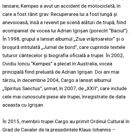
lansare, Kempes a avut un accident de motocicletă, în
care a fost rănit grav. Recuperarea lui a fost lungă şi
anevoioasă, însă a revenit pe scenă alături de trupă, fiind
acompaniat de vocea lui Adrian Igrişan (poreclit “Baciul”).
În 1998, grupul a lansat albumul „Ziua vrăjitoarelor” şi o
broşură intitulată „Jurnal de bord”, care cuprinde textele
tuturor cântecelor şi biografia oficială a trupei. În 2002,
Ovidiu Ioncu “Kempes” a plecat în Australia, vocea
principală fiind preluată de Adrian Igrişan. Doi ani mai
târziu, în decembrie 2004, Cargo a lansat albumul
„Spiritus Sanctus”, urmat, în 2007, de „XXII”, care include
cele mai cunoscute piese ale trupei, înregistrate de data
aceasta cu Igrişan.
În 2015, membrii trupei Cargo au primit Ordinul Cultural în
Grad de Cavaler de la preşedintele Klaus Iohannis –