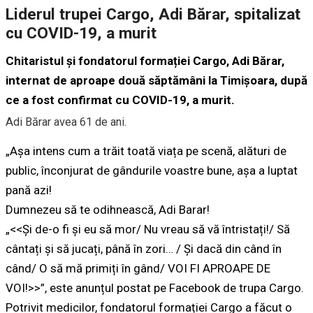
Liderul trupei Cargo, Adi Bărar, spitalizat
cu COVID-19, a murit
Chitaristul și fondatorul formației Cargo, Adi Bărar,
internat de aproape două săptămâni la Timișoara, după
ce a fost confirmat cu COVID-19, a murit.
Adi Bărar avea 61 de ani.
„Așa intens cum a trăit toată viața pe scenă, alături de
public, înconjurat de gândurile voastre bune, așa a luptat
pană azi!
Dumnezeu să te odihnească, Adi Barar!
„<<Și de-o fi și eu să mor/ Nu vreau să vă întristați!/ Să
cântați și să jucați, până în zori… / Și dacă din când în
când/ O să mă primiți în gând/ VOI FI APROAPE DE
VOI!>>”, este anunțul postat pe Facebook de trupa Cargo.
Potrivit medicilor, fondatorul formației Cargo a făcut o