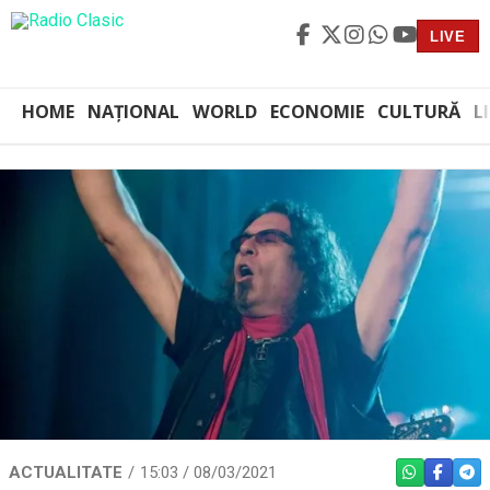
LIVE
HOME
NAȚIONAL
WORLD
ECONOMIE
CULTURĂ
L
ACTUALITATE
15:03 / 08/03/2021
WHATSAPP
FACEBO
TEL