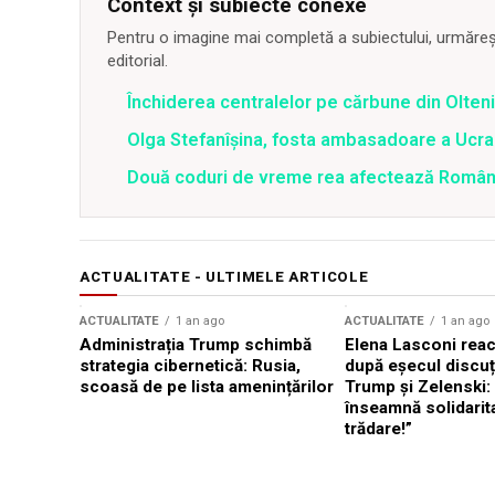
Context și subiecte conexe
Pentru o imagine mai completă a subiectului, urmărește
editorial.
Închiderea centralelor pe cărbune din Olteni
Olga Stefanîşina, fosta ambasadoare a Ucrai
Două coduri de vreme rea afectează România 
ACTUALITATE - ULTIMELE ARTICOLE
ACTUALITATE
1 an ago
ACTUALITATE
1 an ago
Administrația Trump schimbă
Elena Lasconi rea
strategia cibernetică: Rusia,
după eșecul discuți
scoasă de pe lista amenințărilor
Trump și Zelenski:
înseamnă solidarit
trădare!”