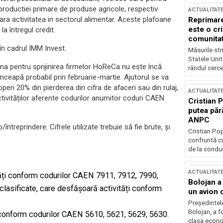
 productiei primare de produse agricole, respectiv
ACTUALITAT
ara activitatea in sectorul alimentar. Aceste plafoane
Reprimare
este o cri
la întregul credit.
comunitate
în cadrul IMM Invest.
Măsurile stri
Statele Unit
ma pentru sprijinirea firmelor HoReCa nu este încă
rândul cerce
înceapă probabil prin februarie-martie. Ajutorul se va
eri 20% din pierderea din cifra de afaceri sau din rulaj,
ACTUALITAT
ctivităților aferente codurilor anumitor coduri CAEN
Cristian 
putea păr
ANPC
ntreprindere. Cifrele utilizate trebuie să fie brute, şi
Cristian Po
confruntă cu
de la conduc
ACTUALITAT
ăți conform codurilor CAEN 7911, 7912, 7990,
Bolojan a
clasificate, care desfășoară activități conform
un avion d
Președintele
Bolojan, a f
 conform codurilor CAEN 5610, 5621, 5629, 5630.
clasa econom