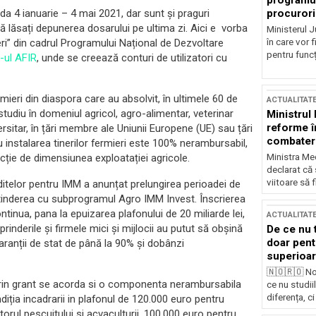
programul
procurori
ada 4 ianuarie – 4 mai 2021, dar sunt și praguri
ă lăsați depunerea dosarului pe ultima zi. Aici e vorba
Ministerul Ju
în care vor f
eri” din cadrul Programului Național de Dezvoltare
pentru funcți
e-ul AFIR
, unde se creează conturi de utilizatori cu
mieri din diaspora care au absolvit, în ultimele 60 de
ACTUALITAT
studiu în domeniul agricol, agro-alimentar, veterinar
Ministrul
reforme î
rsitar, în țări membre ale Uniunii Europene (UE) sau țări
combaterea
u instalarea tinerilor fermieri este 100% nerambursabil,
Ministra Med
cție de dimensiunea exploatației agricole.
declarat că
viitoare să 
itelor pentru IMM a anunțat prelungirea perioadei de
xtinderea cu subprogramul Agro IMM Invest. Înscrierea
tinua, pana la epuizarea plafonului de 20 miliarde lei,
ACTUALITAT
inderile și firmele mici și mijlocii au putut să obșină
De ce nu 
doar pentr
garanții de stat de până la 90% și dobânzi
superioar
🇳🇴🇷🇴 No
rin grant se acorda si o componenta nerambursabila
ce nu studii
diferența, ci
iția incadrarii in plafonul de 120.000 euro pentru
torul pescuitului si acvaculturii, 100.000 euro pentru