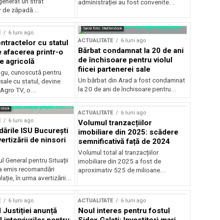
generat un strat
administrației au fost convenite...
v de zăpadă...
Sursă foto: Shutterstock
E
6 luni ago
ACTUALITATE
6 luni ago
ntractelor cu statul
Bărbat condamnat la 20 de ani
e afacerea printr-o
de închisoare pentru violul
e agricolă
fiicei partenerei sale
gu, cunoscută pentru
Un bărbat din Arad a fost condamnat
sale cu statul, devine
la 20 de ani de închisoare pentru...
 Agro TV, o...
rstock
ACTUALITATE
6 luni ago
E
6 luni ago
Volumul tranzacțiilor
rile ISU București
imobiliare din 2025: scădere
ertizării de ninsori
semnificativă față de 2024
Volumul total al tranzacțiilor
l General pentru Situații
imobiliare din 2025 a fost de
a emis recomandări
aproximativ 525 de milioane...
ție, în urma avertizării...
E
6 luni ago
ACTUALITATE
6 luni ago
 Justiției anunță
Noul interes pentru fostul