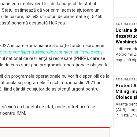
ane euro, echivalent lei, de la bugetul de stat al
. Statul estimează că vor primi aceste ajutoare un
i de cazare, 52.583 structuri de alimentație și 5.460
 această schemă destinată HoReca.
ACTUALITAT
Ucraina d
dezastruo
Washingto
2027, în care România are alocațte fonduri europene
incertitud
Indiferent d
e euro vor fi pentru microîntreprinderi și firme mici și
Volodimir Ze
nul național de reziliență și redresare (PNRR), care se
capcană dip
rde de euro sunt prin programele operaționale obișnuite.
 din programele operaționale nu vor fi disponibili de la
ACTUALITAT
națională și programele. În schimb, încă din 2021 ar
Protest A
 fiind gândit ca ajutor de asistență urgent pentru
Miting îm
Ciolacu ș
Victoriei
Alianța pen
 să vină cu bugetul de stat, unde ar trebui să fie
(AUR) a org
in pentru IMM.
în Piața Univ