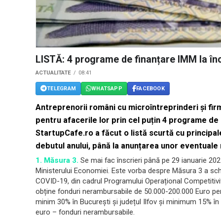
LISTĂ: 4 programe de finanțare IMM la în
ACTUALITATE
08:41
TELEGRAM
WHATSAPP
FACEBOOK
Antreprenorii români cu microîntreprinderi și firme
pentru afacerile lor prin cel puțin 4 programe de 
StartupCafe.ro a făcut o listă scurtă cu principal
debutul anului, până la anunțarea unor eventuale 
1. Măsura 3.
Se mai fac înscrieri până pe 29 ianuarie 2021,
Ministerului Economiei. Este vorba despre Măsura 3 a sch
COVID-19, din cadrul Programului Operațional Competitivit
obține fonduri nerambursabile de 50.000-200.000 Euro pentru
minim 30% în București și județul Ilfov și minimum 15% în 
euro – fonduri nerambursabile.