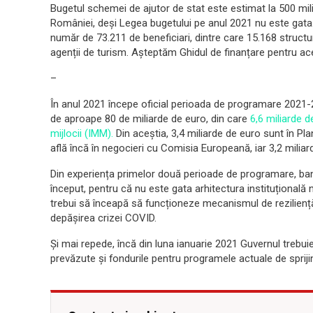
Bugetul schemei de ajutor de stat este estimat la 500 milio
României, deși Legea bugetului pe anul 2021 nu este gata
număr de 73.211 de beneficiari, dintre care 15.168 structur
agenții de turism. Așteptăm Ghidul de finanțare pentru
–
În anul 2021 începe oficial perioada de programare 2021-
de aproape 80 de miliarde de euro, din care
6,6 miliarde d
mijlocii (IMM).
Din aceștia, 3,4 miliarde de euro sunt în Pla
află încă în negocieri cu Comisia Europeană, iar 3,2 milia
Din experiența primelor două perioade de programare, banii
început, pentru că nu este gata arhitectura instituțională 
trebui să înceapă să funcționeze mecanismul de reziliență,
depășirea crizei COVID.
Și mai repede, încă din luna ianuarie 2021 Guvernul trebuie
prevăzute și fondurile pentru programele actuale de sprij