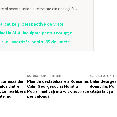
 și aceste articole relevante din același flux
a: cauze și perspective de viitor
nei în SUA, inculpată pentru corupţie
joi, avertizări pentru 39 de județe
ACTUALITATE
1 an ago
ACTUALITATE
1 a
cționează dur
Plan de destabilizare a României:
Călin Georgesc
ilor dintre
Călin Georgescu și Horațiu
domiciliu. Poli
 „Lumea liberă
Potra, implicați într-o conspirație
citația la ușă
ate, nu
periculoasă