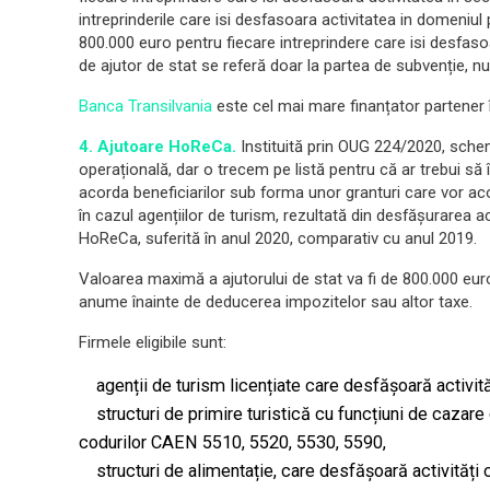
intreprinderile care isi desfasoara activitatea in domeniul
800.000 euro pentru fiecare intreprindere care isi desfaso
de ajutor de stat se referă doar la partea de subvenție, nu 
Banca Transilvania
este cel mai mare finanțator partener 
4. Ajutoare HoReCa.
Instituită prin OUG 224/2020, sche
operațională, dar o trecem pe listă pentru că ar trebui să 
acorda beneficiarilor sub forma unor granturi care vor acop
în cazul agențiilor de turism, rezultată din desfășurarea a
HoReCa, suferită în anul 2020, comparativ cu anul 2019.
Valoarea maximă a ajutorului de stat va fi de 800.000 euro/î
anume înainte de deducerea impozitelor sau altor taxe.
Firmele eligibile sunt:
agenții de turism licențiate care desfășoară activit
structuri de primire turistică cu funcțiuni de cazare 
codurilor CAEN 5510, 5520, 5530, 5590,
structuri de alimentație, care desfășoară activități