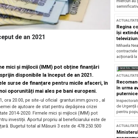
miercuri au 
semnificati
ACTUALITAT
Regina co
își extind
ceput de an 2021
televiziun
Mihaela Nea
contractele 
acționară la
 mici și mijlocii (IMM) pot obține finanțări
Sursă foto: Shutte
sprijin disponibile la început de an 2021.
ACTUALITAT
Recomandă
ele surse de finanțare pentru micile afaceri, în
în urma av
noi oporunități mai ales pe bani europeni.
puternice
 ora 20.00, pe site-ul oficial granturi.imm.gov.ro , al
Inspectoratu
de Urgență 
emei de ajutoare de stat pentru depășirea crizei
pentru popula
ate 2014-2020. Firmele mici și mijlocii (IMM) pot
 investiții. Aportul propriu al beneficiarului este de
țară. Bugetul total al Măsurii 3 este de 478.250.500
ACTUALITAT
Ministerul