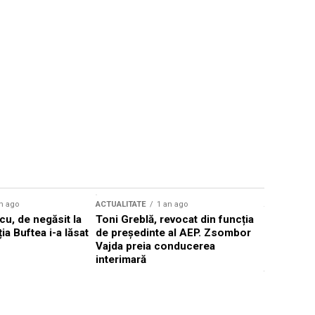
n ago
ACTUALITATE
1 an ago
ACTUALITATE
u, de negăsit la
Toni Greblă, revocat din funcția
Ilie Boloj
ția Buftea i-a lăsat
de președinte al AEP. Zsombor
alegerilor
Vajda preia conducerea
constituți
interimară
concentră
viitoarelo