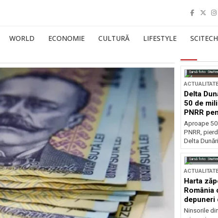
WORLD
ECONOMIE
CULTURĂ
LIFESTYLE
SCITECH
Sursă foto: Shutte
ACTUALITAT
Delta Dun
50 de mil
PNRR pen
esențiale
Aproape 50 
PNRR, pierdu
Delta Dunării
Sursă foto: Shutte
ACTUALITAT
Harta zăp
România c
depuneri 
Ninsorile di