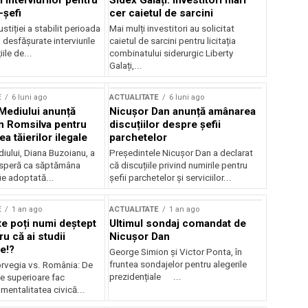
 interviurilor pentru
Sidex Galați: Investitori mari
-șefi
cer caietul de sarcini
stiției a stabilit perioada
Mai mulți investitori au solicitat
i desfășurate interviurile
caietul de sarcini pentru licitația
ile de...
combinatului siderurgic Liberty
Galați,...
E
6 luni ago
ACTUALITATE
6 luni ago
 Mediului anunță
Nicușor Dan anunță amânarea
n Romsilva pentru
discuțiilor despre șefii
 tăierilor ilegale
parchetelor
iului, Diana Buzoianu, a
Președintele Nicușor Dan a declarat
 speră ca săptămâna
că discuțiile privind numirile pentru
fie adoptată...
șefii parchetelor și serviciilor...
E
1 an ago
ACTUALITATE
1 an ago
te poți numi deștept
Ultimul sondaj comandat de
u că ai studii
Nicușor Dan
e!?
George Simion și Victor Ponta, în
fruntea sondajelor pentru alegerile
rvegia vs. România: De
prezidențiale ...
le superioare fac
 mentalitatea civică...