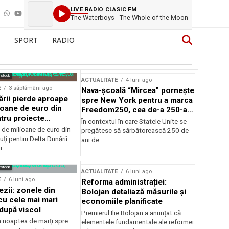
LIVE RADIO CLASIC FM
The Waterboys - The Whole of the Moon
SPORT
RADIO
rstock
ACTUALITATE
4 luni ago
E
3 săptămâni ago
Nava-școală “Mircea” pornește
ării pierde aproape
spre New York pentru a marca
ioane de euro din
Freedom250, cea de-a 250-a
tru proiecte
aniversare a Statelor Unite
În contextul în care Statele Unite se
de milioane de euro din
pregătesc să sărbătorească 250 de
ți pentru Delta Dunării
ani de...
...
rstock
ACTUALITATE
6 luni ago
E
6 luni ago
Reforma administrației:
ezii: zonele din
Bolojan detaliază măsurile și
u cele mai mari
economiile planificate
după viscol
Premierul Ilie Bolojan a anunțat că
n noaptea de marți spre
elementele fundamentale ale reformei