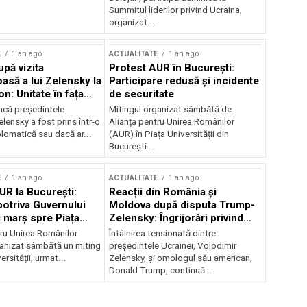
Summitul liderilor privind Ucraina,
organizat...
E
1 an ago
ACTUALITATE
1 an ago
upă vizita
Protest AUR în București:
asă a lui Zelensky la
Participare redusă și incidente
n: Unitate în fața
de securitate
inii
acă președintele
Mitingul organizat sâmbătă de
lensky a fost prins într-o
Alianța pentru Unirea Românilor
lomatică sau dacă ar...
(AUR) în Piața Universității din
București...
E
1 an ago
ACTUALITATE
1 an ago
UR la București:
Reacții din România și
potriva Guvernului
Moldova după disputa Trump-
i marș spre Piața
Zelensky: Îngrijorări privind
securitatea regională
tru Unirea Românilor
Întâlnirea tensionată dintre
anizat sâmbătă un miting
președintele Ucrainei, Volodimir
ersității, urmat...
Zelensky, și omologul său american,
Donald Trump, continuă...