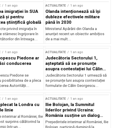
E
1 an ago
ACTUALITATE
1 an ago
a imigrației în SUA
Olanda intenționează să își
ză și pentru
dubleze efectivele militare
a științifică globală
până în 2030
cte privind imigrația în
Ministerul Apărării din Olanda a
e stârnesc îngrijorare în
anunțat recent un obiectiv ambițios
tătorilor din întreaga...
de a mai mult...
E
1 an ago
ACTUALITATE
1 an ago
Popescu Piedone ar
Judecătoria Sectorului 1,
ăsi conducerea
așteptată să se pronunțe
asupra contestației lui Călin
Georgescu privind controlul
pescu Piedone se
Judecătoria Sectorului 1 urmează să
judiciar
 posibilitatea de a pleca
se pronunțe luni asupra contestației
erea Autorității...
formulate de Călin Georgescu...
E
1 an ago
ACTUALITATE
1 an ago
 plecat la Londra cu
Ilie Bolojan, la Summitul
e linie
liderilor privind Ucraina:
România susține un dialog
 interimar al României, Ilie
transatlantic pentru securitate
ost surprins călătorind la
Președintele interimar al României, Ilie
și stabilitate
ic într-un...
Bolojan, participă duminică la