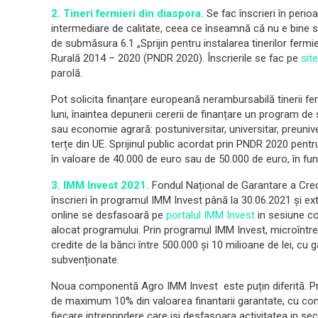
2. Tineri fermieri din diaspora.
Se fac înscrieri în perio
intermediare de calitate, ceea ce înseamnă că nu e bine s
de submăsura 6.1 „Sprijin pentru instalarea tinerilor fermi
Rurală 2014 – 2020 (PNDR 2020). Înscrierile se fac pe
sit
parolă.
Pot solicita finanțare europeană nerambursabilă tinerii fer
luni, înaintea depunerii cererii de finanțare un program de 
sau economie agrară: postuniversitar, universitar, preunive
terțe din UE. Sprijinul public acordat prin PNDR 2020 pentr
în valoare de 40.000 de euro sau de 50.000 de euro, în fun
3. IMM Invest 2021.
Fondul Național de Garantare a Cred
înscrieri în programul IMM Invest până la 30.06.2021 și e
online se desfasoară pe
portalul IMM Invest
in sesiune con
alocat programului. Prin programul IMM Invest, microîntrepr
credite de la bănci între 500.000 și 10 milioane de lei, cu 
subvenționate.
Noua componentă Agro IMM Invest este puțin diferită. P
de maximum 10% din valoarea finantarii garantate, cu cond
fiecare intreprindere care isi desfasoara activitatea in sec