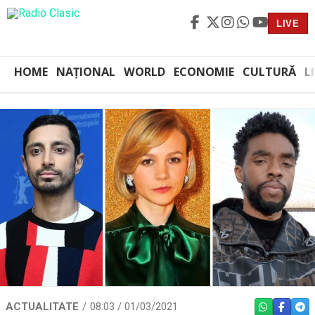
LIVE
HOME
NAȚIONAL
WORLD
ECONOMIE
CULTURĂ
L
ACTUALITATE
08:03 / 01/03/2021
WHATSAPP
FACEBO
TEL