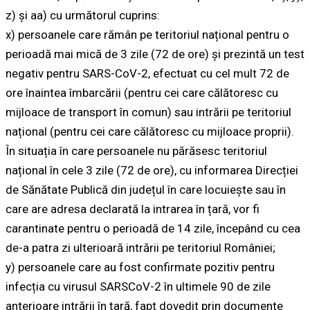
z) și aa) cu următorul cuprins:
x) persoanele care rămân pe teritoriul național pentru o
perioadă mai mică de 3 zile (72 de ore) și prezintă un test
negativ pentru SARS-CoV-2, efectuat cu cel mult 72 de
ore înaintea îmbarcării (pentru cei care călătoresc cu
mijloace de transport în comun) sau intrării pe teritoriul
național (pentru cei care călătoresc cu mijloace proprii).
În situația în care persoanele nu părăsesc teritoriul
național în cele 3 zile (72 de ore), cu informarea Direcției
de Sănătate Publică din județul în care locuiește sau în
care are adresa declarată la intrarea în țară, vor fi
carantinate pentru o perioadă de 14 zile, începând cu cea
de-a patra zi ulterioară intrării pe teritoriul României;
y) persoanele care au fost confirmate pozitiv pentru
infecția cu virusul SARSCoV-2 în ultimele 90 de zile
anterioare intrării în țară, fapt dovedit prin documente