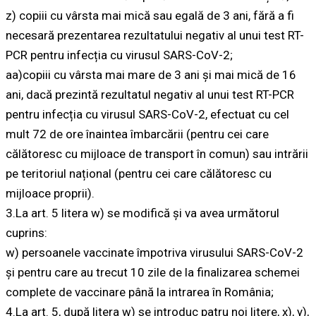
z) copiii cu vârsta mai mică sau egală de 3 ani, fără a fi
necesară prezentarea rezultatului negativ al unui test RT-
PCR pentru infecția cu virusul SARS-CoV-2;
aa)copiii cu vârsta mai mare de 3 ani și mai mică de 16
ani, dacă prezintă rezultatul negativ al unui test RT-PCR
pentru infecția cu virusul SARS-CoV-2, efectuat cu cel
mult 72 de ore înaintea îmbarcării (pentru cei care
călătoresc cu mijloace de transport în comun) sau intrării
pe teritoriul național (pentru cei care călătoresc cu
mijloace proprii).
3.La art. 5 litera w) se modifică și va avea următorul
cuprins:
w) persoanele vaccinate împotriva virusului SARS-CoV-2
și pentru care au trecut 10 zile de la finalizarea schemei
complete de vaccinare până la intrarea în România;
4.La art. 5, după litera w) se introduc patru noi litere, x), y),