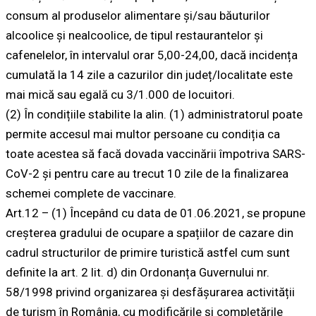
consum al produselor alimentare și/sau băuturilor
alcoolice și nealcoolice, de tipul restaurantelor și
cafenelelor, în intervalul orar 5,00-24,00, dacă incidența
cumulată la 14 zile a cazurilor din județ/localitate este
mai mică sau egală cu 3/1.000 de locuitori.
(2) În condițiile stabilite la alin. (1) administratorul poate
permite accesul mai multor persoane cu condiția ca
toate acestea să facă dovada vaccinării împotriva SARS-
CoV-2 și pentru care au trecut 10 zile de la finalizarea
schemei complete de vaccinare.
Art.12 – (1) Începând cu data de 01.06.2021, se propune
creșterea gradului de ocupare a spațiilor de cazare din
cadrul structurilor de primire turistică astfel cum sunt
definite la art. 2 lit. d) din Ordonanța Guvernului nr.
58/1998 privind organizarea și desfășurarea activității
de turism în România, cu modificările și completările