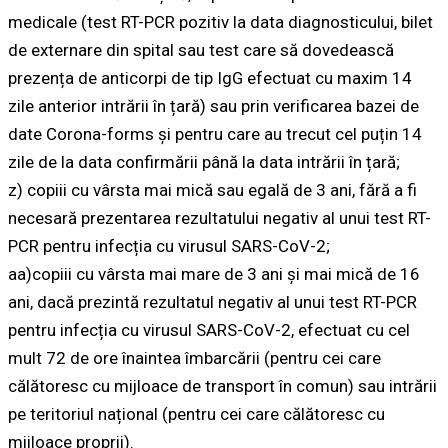
medicale (test RT-PCR pozitiv la data diagnosticului, bilet
de externare din spital sau test care să dovedească
prezența de anticorpi de tip IgG efectuat cu maxim 14
zile anterior intrării în țară) sau prin verificarea bazei de
date Corona-forms și pentru care au trecut cel puțin 14
zile de la data confirmării până la data intrării în țară;
z) copiii cu vârsta mai mică sau egală de 3 ani, fără a fi
necesară prezentarea rezultatului negativ al unui test RT-
PCR pentru infecția cu virusul SARS-CoV-2;
aa)copiii cu vârsta mai mare de 3 ani și mai mică de 16
ani, dacă prezintă rezultatul negativ al unui test RT-PCR
pentru infecția cu virusul SARS-CoV-2, efectuat cu cel
mult 72 de ore înaintea îmbarcării (pentru cei care
călătoresc cu mijloace de transport în comun) sau intrării
pe teritoriul național (pentru cei care călătoresc cu
mijloace proprii).