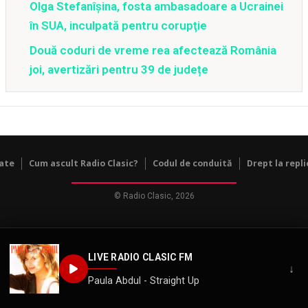
Olga Stefanîşina, fosta ambasadoare a Ucrainei
în SUA, inculpată pentru corupţie
Două coduri de vreme rea afectează România
joi, avertizări pentru 39 de județe
tate
Cum ascult Radio Clasic?
Codul de conduită
Drept la repli
© Radio Clasic, 2026
LIVE RADIO CLASIC FM
↓
Paula Abdul - Straight Up