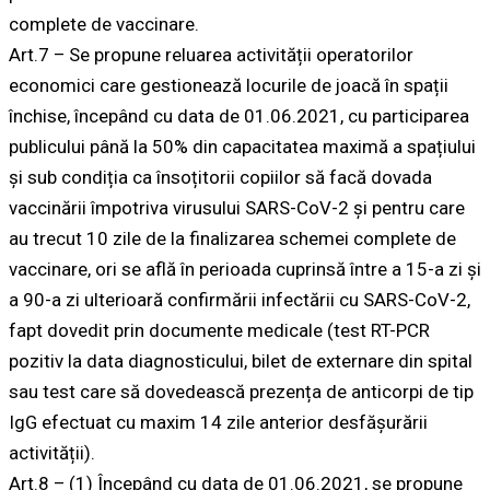
complete de vaccinare.
Art.7 – Se propune reluarea activității operatorilor
economici care gestionează locurile de joacă în spații
închise, începând cu data de 01.06.2021, cu participarea
publicului până la 50% din capacitatea maximă a spațiului
și sub condiția ca însoțitorii copiilor să facă dovada
vaccinării împotriva virusului SARS-CoV-2 și pentru care
au trecut 10 zile de la finalizarea schemei complete de
vaccinare, ori se află în perioada cuprinsă între a 15-a zi și
a 90-a zi ulterioară confirmării infectării cu SARS-CoV-2,
fapt dovedit prin documente medicale (test RT-PCR
pozitiv la data diagnosticului, bilet de externare din spital
sau test care să dovedească prezența de anticorpi de tip
IgG efectuat cu maxim 14 zile anterior desfășurării
activității).
Art.8 – (1) Începând cu data de 01.06.2021, se propune