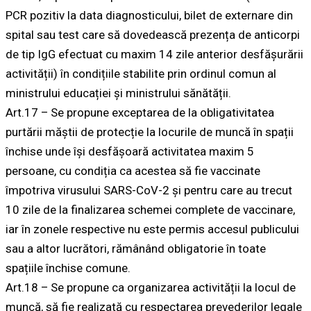
PCR pozitiv la data diagnosticului, bilet de externare din
spital sau test care să dovedească prezența de anticorpi
de tip IgG efectuat cu maxim 14 zile anterior desfășurării
activității) în condițiile stabilite prin ordinul comun al
ministrului educației și ministrului sănătății.
Art.17 – Se propune exceptarea de la obligativitatea
purtării măștii de protecție la locurile de muncă în spații
închise unde își desfășoară activitatea maxim 5
persoane, cu condiția ca acestea să fie vaccinate
împotriva virusului SARS-CoV-2 și pentru care au trecut
10 zile de la finalizarea schemei complete de vaccinare,
iar în zonele respective nu este permis accesul publicului
sau a altor lucrători, rămânând obligatorie în toate
spațiile închise comune.
Art.18 – Se propune ca organizarea activității la locul de
muncă, să fie realizată cu respectarea prevederilor legale