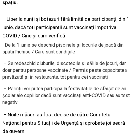
spațiu.
– Liber la nunți și botezuri fără limită de participanți, din 1
iunie, dacă toți participanții sunt vaccinați împotriva
COVID / Cine și cum verifică
De la 1 iunie se deschid piscinele și locurile de joacă din
spații închise / Care sunt condițiile
– Se redeschid cluburile, discotecile și sălile de jocuri, dar
doar pentru persoane vaccinate / Permis peste capacitatea
prevăzută și în restaurante, tot pentru cei vaccinați
– Părinții vor putea participa la festivitățile de sfârșit de an
școlar ale copiilor dacă sunt vaccinați anti-COVID sau au test
negativ
– Noile măsuri au fost decise de către Comitetul
Național pentru Situații de Urgență și aprobate joi seară
de guvern.