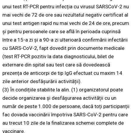
unui test RT-PCR pentru infecția cu virusul SARSCoV-2 nu
mai vechi de 72 de ore sau rezultatul negativ certificat al
unui test antigen rapid nu mai vechi de 24 de ore, precum
și pentru persoanele care se află în perioada cuprinsă
între a 15-a zi și a 90-a zi ulterioară confirmării infectării
cu SARS-CoV-2, fapt dovedit prin documente medicale
(test RT-PCR pozitiv la data diagnosticului, bilet de
externare din spital sau test care să dovedească
prezența de anticorpi de tip IgG efectuat cu maxim 14
zile anterior desfășurării activității).
(3) În condițiile stabilite la alin. (1) organizatorul poate
decide organizarea și desfășurarea activității cu un
număr de peste 1.000 de persoane, dacă toți participanții
fac dovada vaccinării împotriva SARS-CoV-2 pentru care
au trecut 10 zile de la finalizarea schemei complete de
vaccinare.