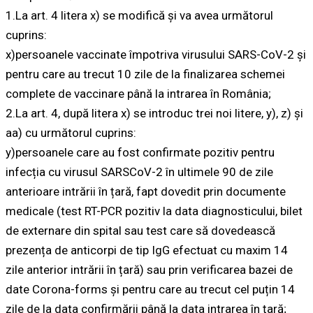
1.La art. 4 litera x) se modifică și va avea următorul
cuprins:
x)persoanele vaccinate împotriva virusului SARS-CoV-2 și
pentru care au trecut 10 zile de la finalizarea schemei
complete de vaccinare până la intrarea în România;
2.La art. 4, după litera x) se introduc trei noi litere, y), z) și
aa) cu următorul cuprins:
y)persoanele care au fost confirmate pozitiv pentru
infecția cu virusul SARSCoV-2 în ultimele 90 de zile
anterioare intrării în țară, fapt dovedit prin documente
medicale (test RT-PCR pozitiv la data diagnosticului, bilet
de externare din spital sau test care să dovedească
prezența de anticorpi de tip IgG efectuat cu maxim 14
zile anterior intrării în țară) sau prin verificarea bazei de
date Corona-forms și pentru care au trecut cel puțin 14
zile de la data confirmării până la data intrarea în țară;