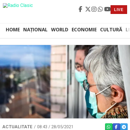
LIVE
HOME
NAȚIONAL
WORLD
ECONOMIE
CULTURĂ
L
ACTUALITATE
08:43 / 28/05/2021
WHATSAPP
FACEBO
TEL