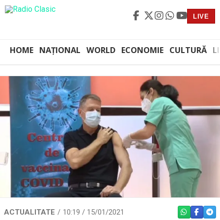
LIVE
HOME
NAȚIONAL
WORLD
ECONOMIE
CULTURĂ
L
ACTUALITATE
10:19 / 15/01/2021
WHATSAPP
FACEBO
TEL