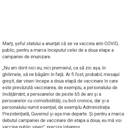
Marţi, şeful statului a anunţat că se va vaccina anti-COVID,
public, pentru a marca începutul celei de a doua etape a
campaniei de imunizare.
„Nu am dorit nici eu, nici premierul, ca să zic aşa, în
ghilimele, să ne băgăm în faţă. Ar fi fost, probabil, mesajul
greşit, dar vineri începe a doua etapă de vaccinare în care
este prevăzută vaccinarea, de exemplu, a personalului de
învăţământ, a persoanelor de peste 65 de ani şi a
persoanelor cu comorbidităţi, cu boli cronice, dar şi a
personalului numit esenţial, de exemplu Administraţia
Prezidenţială, Guvernul şi aşa mai departe. Şi pentru a marca
debutul campaniei de vaccinare din etapa a doua, eu mă voi
vaccina public vineri”, preciza Iohannis.