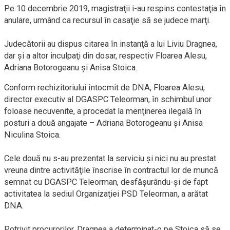
Pe 10 decembrie 2019, magistraţii i-au respins contestaţia în
anulare, urmând ca recursul în casaţie să se judece marţi.
Judecătorii au dispus citarea în instanţă a lui Liviu Dragnea,
dar şi a altor inculpaţi din dosar, respectiv Floarea Alesu,
Adriana Botorogeanu şi Anisa Stoica.
Conform rechizitoriului întocmit de DNA, Floarea Alesu,
director executiv al DGASPC Teleorman, în schimbul unor
foloase necuvenite, a procedat la menţinerea ilegală în
posturi a două angajate – Adriana Botorogeanu şi Anisa
Niculina Stoica.
Cele două nu s-au prezentat la serviciu şi nici nu au prestat
vreuna dintre activităţile înscrise în contractul lor de muncă
semnat cu DGASPC Teleorman, desfăşurându-şi de fapt
activitatea la sediul Organizaţiei PSD Teleorman, a arătat
DNA.
Potrivit procurorilor, Dragnea a determinat-o pe Stoica să se