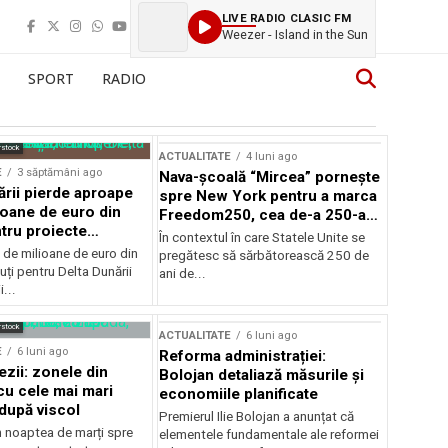
LIVE RADIO CLASIC FM
Weezer - Island in the Sun
SPORT
RADIO
rstock
ACTUALITATE
4 luni ago
E
3 săptămâni ago
Nava-școală “Mircea” pornește
ării pierde aproape
spre New York pentru a marca
ioane de euro din
Freedom250, cea de-a 250-a
tru proiecte
aniversare a Statelor Unite
În contextul în care Statele Unite se
de milioane de euro din
pregătesc să sărbătorească 250 de
ți pentru Delta Dunării
ani de...
...
rstock
ACTUALITATE
6 luni ago
E
6 luni ago
Reforma administrației:
ezii: zonele din
Bolojan detaliază măsurile și
u cele mai mari
economiile planificate
după viscol
Premierul Ilie Bolojan a anunțat că
n noaptea de marți spre
elementele fundamentale ale reformei