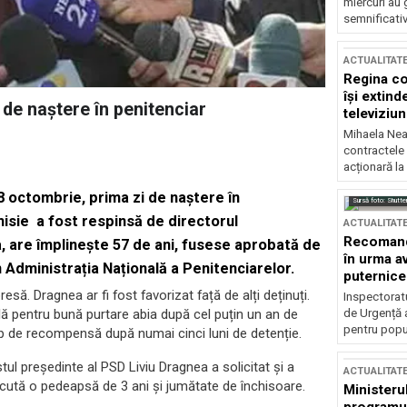
miercuri au 
semnificati
ACTUALITAT
Regina co
își extind
 de naștere în penitenciar
televiziun
Mihaela Nea
contractele 
acționară la
28 octombrie, prima zi de naștere în
Sursă foto: Shutte
misie a fost respinsă de directorul
ACTUALITAT
Recomandă
a, are împlinește 57 de ani, fusese aprobată de
în urma av
 Administrația Națională a Penitenciarelor.
puternice
esă. Dragnea ar fi fost favorizat față de alți deținuți.
Inspectoratu
de Urgență 
lă pentru bună purtare abia după cel puțin un an de
pentru popula
tip de recompensă după numai cinci luni de detenție.
tul președinte al PSD Liviu Dragnea a solicitat și a
ACTUALITAT
ecută o pedeapsă de 3 ani și jumătate de închisoare.
Ministerul