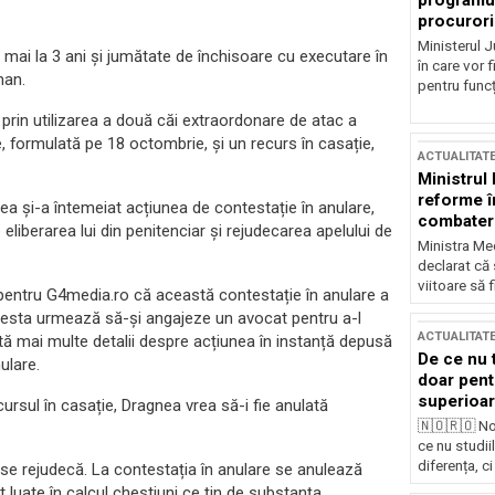
programul
procurori
Ministerul Ju
 mai la 3 ani și jumătate de închisoare cu executare în
în care vor f
man.
pentru funcți
 prin utilizarea a două căi extraordonare de atac a
re, formulată pe 18 octombrie, și un recurs în casație,
ACTUALITAT
Ministrul
reforme î
a și-a întemeiat acțiunea de contestație în anulare,
combaterea
e eliberarea lui din penitenciar şi rejudecarea apelului de
Ministra Med
declarat că
viitoare să 
t pentru G4media.ro că această contestație în anulare a
cesta urmează să-și angajeze un avocat pentru a-l
ACTUALITAT
ă mai multe detalii despre acțiunea în instanță depusă
De ce nu 
ulare.
doar pentr
superioar
cursul în casație, Dragnea vrea să-i fie anulată
🇳🇴🇷🇴 No
ce nu studii
diferența, ci
si se rejudecă. La contestația în anulare se anulează
 luate în calcul chestiuni ce țin de substanța