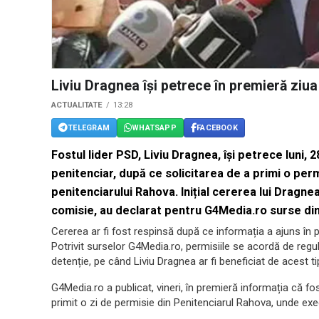
Liviu Dragnea își petrece în premieră ziua
ACTUALITATE
13:28
TELEGRAM
WHATSAPP
FACEBOOK
Fostul lider PSD, Liviu Dragnea, își petrece luni, 
penitenciar, după ce solicitarea de a primi o per
penitenciarului Rahova. Inițial cererea lui Dragne
comisie, au declarat pentru G4Media.ro surse din
Cererea ar fi fost respinsă după ce informația a ajuns în pr
Potrivit surselor G4Media.ro, permisiile se acordă de regu
detenție, pe când Liviu Dragnea ar fi beneficiat de acest 
G4Media.ro a publicat, vineri, în premieră informația că fos
primit o zi de permisie din Penitenciarul Rahova, unde ex