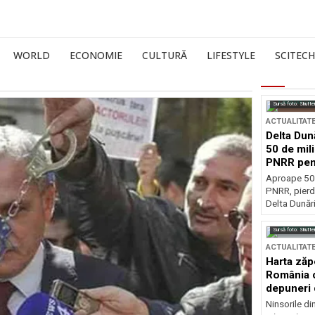
WORLD
ECONOMIE
CULTURĂ
LIFESTYLE
SCITECH
Sursă foto: Shutte
ACTUALITAT
Delta Dun
50 de mil
PNRR pen
esențiale
Aproape 50 
PNRR, pierdu
Delta Dunării
Sursă foto: Shutte
ACTUALITAT
Harta zăp
România c
depuneri 
Ninsorile di