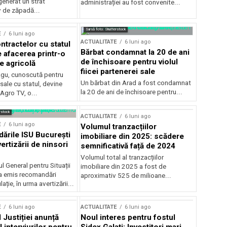
generat un strat
administrației au fost convenite...
v de zăpadă...
Sursă foto: Shutterstock
E
6 luni ago
ACTUALITATE
6 luni ago
ntractelor cu statul
Bărbat condamnat la 20 de ani
e afacerea printr-o
de închisoare pentru violul
e agricolă
fiicei partenerei sale
gu, cunoscută pentru
Un bărbat din Arad a fost condamnat
sale cu statul, devine
la 20 de ani de închisoare pentru...
 Agro TV, o...
rstock
ACTUALITATE
6 luni ago
E
6 luni ago
Volumul tranzacțiilor
rile ISU București
imobiliare din 2025: scădere
ertizării de ninsori
semnificativă față de 2024
Volumul total al tranzacțiilor
l General pentru Situații
imobiliare din 2025 a fost de
a emis recomandări
aproximativ 525 de milioane...
ție, în urma avertizării...
E
6 luni ago
ACTUALITATE
6 luni ago
 Justiției anunță
Noul interes pentru fostul