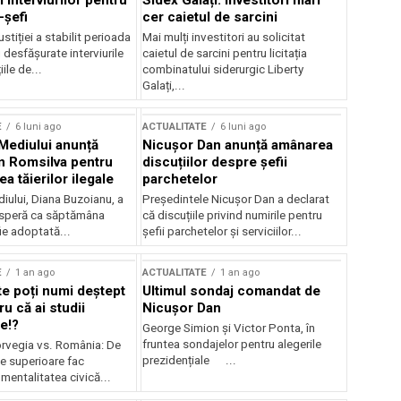
 interviurilor pentru
Sidex Galați: Investitori mari
-șefi
cer caietul de sarcini
stiției a stabilit perioada
Mai mulți investitori au solicitat
i desfășurate interviurile
caietul de sarcini pentru licitația
ile de...
combinatului siderurgic Liberty
Galați,...
E
6 luni ago
ACTUALITATE
6 luni ago
 Mediului anunță
Nicușor Dan anunță amânarea
n Romsilva pentru
discuțiilor despre șefii
 tăierilor ilegale
parchetelor
iului, Diana Buzoianu, a
Președintele Nicușor Dan a declarat
 speră ca săptămâna
că discuțiile privind numirile pentru
fie adoptată...
șefii parchetelor și serviciilor...
E
1 an ago
ACTUALITATE
1 an ago
te poți numi deștept
Ultimul sondaj comandat de
u că ai studii
Nicușor Dan
e!?
George Simion și Victor Ponta, în
fruntea sondajelor pentru alegerile
rvegia vs. România: De
prezidențiale ...
le superioare fac
 mentalitatea civică...