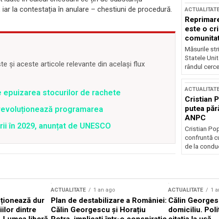
, iar la contestația în anulare – chestiuni de procedură.
ACTUALITAT
Reprimare
este o cri
comunitate
Măsurile stri
Statele Unit
 și aceste articole relevante din același flux
rândul cerce
ACTUALITAT
e epuizarea stocurilor de rachete
Cristian 
putea păr
revoluționează programarea
ANPC
rii în 2029, anunțat de UNESCO
Cristian Po
confruntă cu
de la conduc
ACTUALITATE
1 an ago
ACTUALITATE
1 a
cționează dur
Plan de destabilizare a României:
Călin Georgesc
ilor dintre
Călin Georgescu și Horațiu
domiciliu. Poli