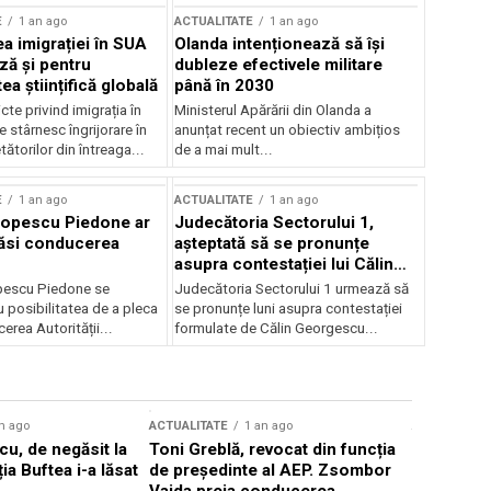
E
1 an ago
ACTUALITATE
1 an ago
a imigrației în SUA
Olanda intenționează să își
ză și pentru
dubleze efectivele militare
a științifică globală
până în 2030
cte privind imigrația în
Ministerul Apărării din Olanda a
e stârnesc îngrijorare în
anunțat recent un obiectiv ambițios
tătorilor din întreaga...
de a mai mult...
E
1 an ago
ACTUALITATE
1 an ago
Popescu Piedone ar
Judecătoria Sectorului 1,
ăsi conducerea
așteptată să se pronunțe
asupra contestației lui Călin
Georgescu privind controlul
pescu Piedone se
Judecătoria Sectorului 1 urmează să
judiciar
 posibilitatea de a pleca
se pronunțe luni asupra contestației
erea Autorității...
formulate de Călin Georgescu...
n ago
ACTUALITATE
1 an ago
ACTUALITATE
u, de negăsit la
Toni Greblă, revocat din funcția
Ilie Boloj
ția Buftea i-a lăsat
de președinte al AEP. Zsombor
alegerilor