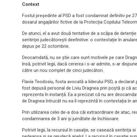
Context
Fostul președinte al PSD a fost condamnat definitiv pe 27
dosarul angajărilor fictive de la Protecția Copilului Teleor
De atunci, el a avut două tentative de a scăpa de detenție
sentinței judecătorești deefinitive: o contestație în anula
depus pe 22 octombrie.
Deocamdată, nu se ştie care sunt motivele pe care Dragne
însă, potrivit legii, dacă cererea i s-ar admite, s-ar dispun
către un nou complet de cinci judecători.
Flavia Teodosiu, fosta avocată a liderului PSD, a declara
fost depusă personal de Liviu Dragnea prin poștă și că a
reprezenta în instanță. Ea a precizat că nu are deocamdat
de Dragnea întrucât nu ea îl reprezintă în contestația în an
Prin utilizarea celei de-a doa căi extraordinare de atac, re
condamnarea de 3 ani şi jumătate de închisoare.
Potrivit legii, la recursul în casație, se casează sentința 
pedeapsa si se rejudecă apelul. La recursul în casatie sunt