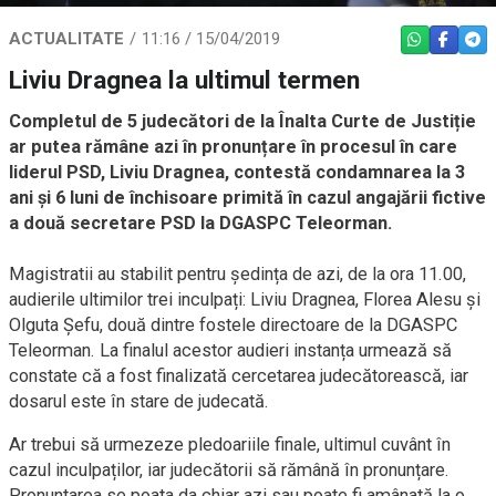
ACTUALITATE
11:16 / 15/04/2019
WHATSAPP
FACEBO
TEL
Liviu Dragnea la ultimul termen
Completul de 5 judecători de la Înalta Curte de Justiție
ar putea rămâne azi în pronunțare în procesul în care
liderul PSD, Liviu Dragnea, contestă condamnarea la 3
ani și 6 luni de închisoare primită în cazul angajării fictive
a două secretare PSD la DGASPC Teleorman.
Magistratii au stabilit pentru ședința de azi, de la ora 11.00,
audierile ultimilor trei inculpați: Liviu Dragnea, Florea Alesu și
Olguta Șefu, două dintre fostele directoare de la DGASPC
Teleorman. La finalul acestor audieri instanța urmează să
constate că a fost finalizată cercetarea judecătorească, iar
dosarul este în stare de judecată.
Ar trebui să urmezeze pledoariile finale, ultimul cuvânt în
cazul inculpaților, iar judecătorii să rămână în pronunțare.
Pronuntarea se poata da chiar azi sau poate fi amânată la o