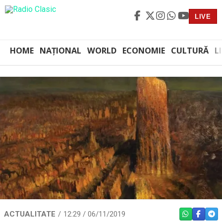
LIVE
HOME
NAȚIONAL
WORLD
ECONOMIE
CULTURĂ
L
ACTUALITATE
12:29 / 06/11/2019
WHATSAPP
FACEBO
TEL