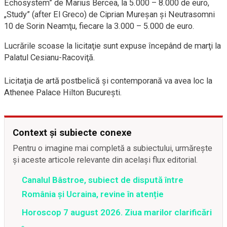
Echosystem” de Marius Bercea, la 5.000 – 8.000 de euro,
„Study” (after El Greco) de Ciprian Mureşan şi Neutrasomni
10 de Sorin Neamţu, fiecare la 3.000 – 5.000 de euro.
Lucrările scoase la licitaţie sunt expuse începând de marţi la
Palatul Cesianu-Racoviţă.
Licitaţia de artă postbelică şi contemporană va avea loc la
Athenee Palace Hilton Bucureşti.
Context și subiecte conexe
Pentru o imagine mai completă a subiectului, urmărește
și aceste articole relevante din același flux editorial.
Canalul Bâstroe, subiect de dispută între
România și Ucraina, revine în atenție
Horoscop 7 august 2026. Ziua marilor clarificări