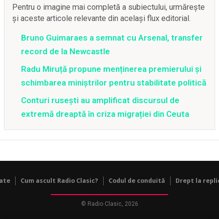
Pentru o imagine mai completă a subiectului, urmărește
și aceste articole relevante din același flux editorial.
Bruno Guimaraes a semnat cu Arsenal, transfer
record de la Newcastle
Radu Miruță propune menținerea premierului și
schimbarea miniștrilor pentru stabilitate politică
Conturi rusești au amplificat discursul de
extremă dreaptă în criza migrației din Ceuta
tate
Cum ascult Radio Clasic?
Codul de conduită
Drept la repli
© Radio Clasic, 2026