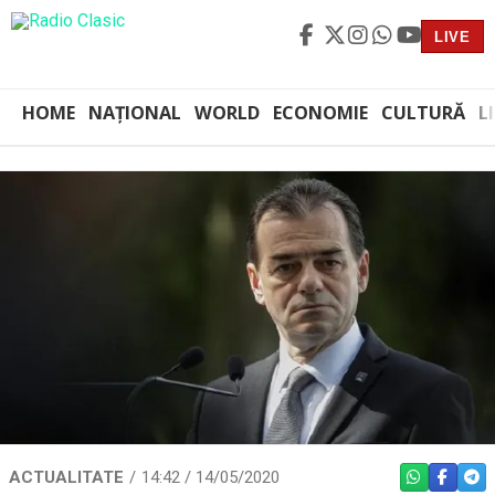
LIVE
HOME
NAȚIONAL
WORLD
ECONOMIE
CULTURĂ
L
ACTUALITATE
14:42 / 14/05/2020
WHATSAPP
FACEBO
TEL