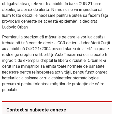
obligativitatea și ele vor fi stabilite în baza OUG 21 care
stabilește starea de alertă. Nimic nu ne va împiedica să
luăm toate deciziile necesare pentru a putea să facem față
provocării generate de această epidemie”, a declarat
Ludovic Orban.
Premierul a precizat că măsurile pe care le vor lua astăzi
trebuie să țină cont de decizia CCR de ieri. Judecătorii Curții
au stabilit că OUG 21/2004 privind starea de alertă nu poate
restrânge drepturi și libertăți. Asta înseamnă cu nu poate fi
îngrădit, de exemplu, dreptul la liberă circulație. Orban le-a
cerut însă miniștrilor să emită toate normele de sănătate
necesare pentru reînceperea activității, pentru funcționarea
hotelurilor, a saloanelor și a cabinetelor stomatologice,
precum și pentru folosirea măștilor de protecție de către
populație.
Context și subiecte conexe